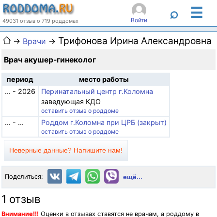
☰
⌕
Войти
49031 отзыв о 719 роддомах
Трифонова Ирина Александровна
→
Врачи
→
Врач акушер-гинеколог
период
место работы
... - 2026
Перинатальный центр г.Коломна
заведующая КДО
оставить отзыв о роддоме
... - ...
Роддом г.Коломна при ЦРБ (закрыт)
оставить отзыв о роддоме
Неверные данные? Напишите нам!
Поделиться:
ещё...
1 отзыв
Внимание!!!
Оценки в отзывах ставятся не врачам, а роддому в