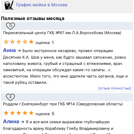
График мойки в Москве
Полезные отзывы месяца
12
Перинатальный центр ГКБ №67 им.Л.А.Ворохобова (Москва)
☆☆☆☆★
1
оценка:
Анна
→
Было экстренное кесарево, провел операцию
Десятник К.А. Шов у меня, как будто зашивал сапожник, ровно
наполовину живота, грубый и страшный с втяжениями, врач
хамовитый, на операции обсуждал какие-то салаты.. с
ассистентом. Мало того, что мне удалили часть органов, еще и
такой рубец оставили..
[отзыв полностью]
6
Роддом г.Екатеринбург при ГКБ №14 (Свердловская область)
★★★★★
5
оценка:
Алина
→
Я и вся моя семья выражаем глубочайшую
благодарность врачу Кораблеву Глебу Владимировичу и