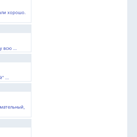
али хорошо.
 всю ...
 ...
имательный,