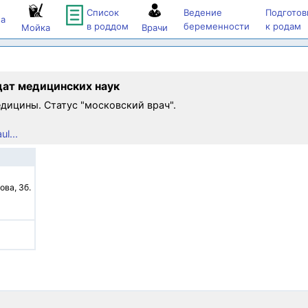
Список
Ведение
Подготов
а
в роддом
беременности
к родам
Мойка
Врачи
дат медицинских наук
едицины. Статус "московский врач".
l...
ва, 3б.