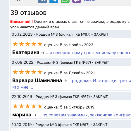
39 отзывов
Внимание!!!
Оценки в отзывах ставятся не врачам, а роддому в
упоминается данный врач.
05.12.2023
·
Роддом № 3 (филиал ГКБ №67) - ЗАКРЫТ
★★★★★
5
оценка:
за Ноябрь 2023
Екатерина
→
...и невероятному профессионалу своег
07.09.2022
·
Роддом № 3 (филиал ГКБ №67) - ЗАКРЫТ
★★★★★
5
оценка:
за Декабрь 2021
Варвара Шамилина
→
...роддоме. И вторые,и трет
что мне ...
22.10.2019
·
Роддом № 3 (филиал ГКБ №67) - ЗАКРЫТ
★★★★★
5
оценка:
за Октябрь 2019
марина
→
... по советам знакомых, заключила контрак
10.10.2019
·
Роддом № 3 (филиал ГКБ №67) - ЗАКРЫТ