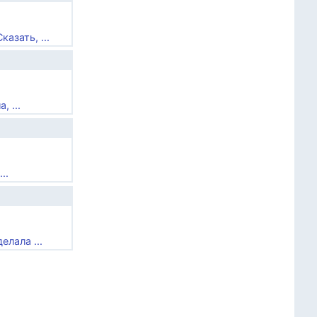
азать, ...
 ...
..
лала ...