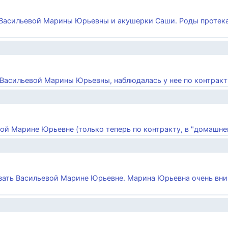
ча Васильевой Марины Юрьевны и акушерки Саши. Роды протек
 Васильевой Марины Юрьевны, наблюдалась у нее по контракту
вой Марине Юрьевне (только теперь по контракту, в "домашней"
азать Васильевой Марине Юрьевне. Марина Юрьевна очень вн