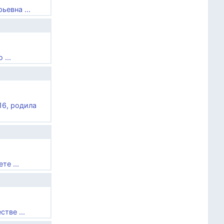
евна ...
...
16, родила
те ...
тве ...