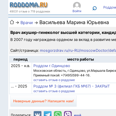
⌕
Роддом
Войти
49031 отзыв о 719 роддомах
Васильева Марина Юрьевна
→
Врачи
→
Врач акушер-гинеколог высшей категории, канди
В 2007 году награждена орденом за вклад в развитие м
Сайт/страница:
mosgorzdrav.ru/ru-RU/moscowDoctor/defau
период
место работы
2025 - н.в.
Роддом г.Одинцово
Московская область, г.Одинцово, ул.Маршала Бирюзо
Приемный покой: +7(495)599-44-16.
оставить отзыв о роддоме
... - 2025
Роддом № 3 (филиал ГКБ №67) - ЗАКРЫТ
оставить отзыв о роддоме
Неверные данные? Напишите нам!
Поделиться:
ещё...