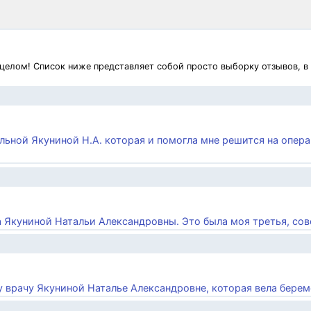
 целом! Список ниже представляет собой просто выборку отзывов, в
тельной Якуниной Н.А. которая и помогла мне решится на опер
а Якуниной Натальи Александровны. Это была моя третья, совс
у врачу Якуниной Наталье Александровне, которая вела береме