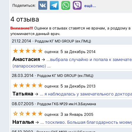
Поделиться:
ещё...
4 отзыва
Внимание!!!
Оценки в отзывах ставятся не врачам, а роддому в
упоминается данный врач.
21.12.2014
·
Роддом КГ MD GROUP (ex.ПМЦ)
★★★★★
5
оценка:
за Декабрь 2014
Анастасия
→
...выбрала случайно и попала к замеча
(лапароскопию) ...
28.03.2014
·
Роддом КГ MD GROUP (ex.ПМЦ)
★★★★★
5
оценка:
за Декабрь 2013
Татьяна
→
... я наблюдалась у замечательного доктор
08.07.2005
·
Роддом ГКБ №29 им.Н.Э.Баумана
☆☆★★★
3
оценка:
за Январь 2005
Наталья
→
... тоскливо. Большая благодарность моем