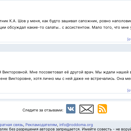
ник К.А. Шов у меня, как будто зашивал сапожник, ровно наполови
ии обсуждал какие-то салаты.. с ассистентом. Мало того, что мне 
[о
й Викторовной. Мне посоветовал её другой врач. Мы ждали нашей 
ене Викторовне, хотя лично мы с ней даже не встречались. Она ме
.
[о
Следите за отзывами:
ратная связь
,
Рекламодателям
,
info@roddoma.org
лях без разрешения авторов запрещается. Имейте совесть - не вору