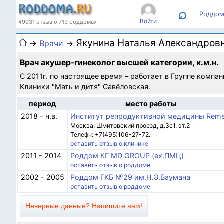
⌕
Роддом
Войти
49031 отзыв о 719 роддомах
Якунина Наталья Александров
→
Врачи
→
Врач акушер-гинеколог высшей категории, к.м.н.
С 2011г. по настоящее время – работает в Группе компан
Клиники "Мать и дитя" Савёловская.
период
место работы
2018 - н.в.
Институт репродуктивной медицины Reme
Москва, Шмитовский проезд, д.3с1, эт.2
Телефн: +7(495)106-27-72.
оставить отзыв о клинике
2011 - 2014
Роддом КГ MD GROUP (ex.ПМЦ)
оставить отзыв о роддоме
2002 - 2005
Роддом ГКБ №29 им.Н.Э.Баумана
оставить отзыв о роддоме
Неверные данные? Напишите нам!