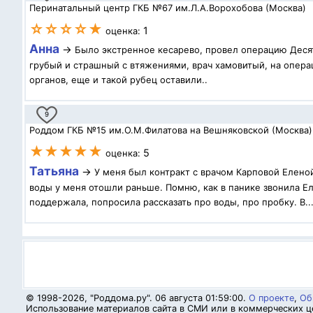
Перинатальный центр ГКБ №67 им.Л.А.Ворохобова (Москва)
☆☆☆☆★
1
оценка:
Анна
→
Было экстренное кесарево, провел операцию Десят
грубый и страшный с втяжениями, врач хамовитый, на операц
органов, еще и такой рубец оставили..
9
Роддом ГКБ №15 им.О.М.Филатова на Вешняковской (Москва)
★★★★★
5
оценка:
Татьяна
→
У меня был контракт с врачом Карповой Елено
воды у меня отошли раньше. Помню, как в панике звонила Ел
поддержала, попросила рассказать про воды, про пробку. В..
© 1998-2026, "Роддома.ру". 06 августа 01:59:00.
О проекте
,
Об
Использование материалов сайта в СМИ или в коммерческих це