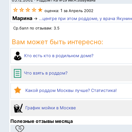
05.12.2002
·
Роддом ГКБ №29 им.Н.Э.Баумана
☆☆☆☆★
1
оценка:
за Апрель 2002
Марина
→
...центре при этом роддоме, у врача Якуни
Ср.балл по отзывам:
3.5
Вам может быть интересно:
Кто есть кто в родильном доме?
Что взять в роддом?
Какой роддом Москвы лучше? Статистика!
График мойки в Москве
Полезные отзывы месяца
10