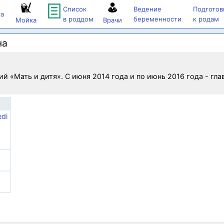
Список
Ведение
Подготов
а
в роддом
беременности
к родам
Мойка
Врачи
на
ий «Мать и дитя». С июня 2014 года и по июнь 2016 года - гл
di