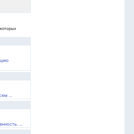
 которых
ацию
ем ...
нность. ...