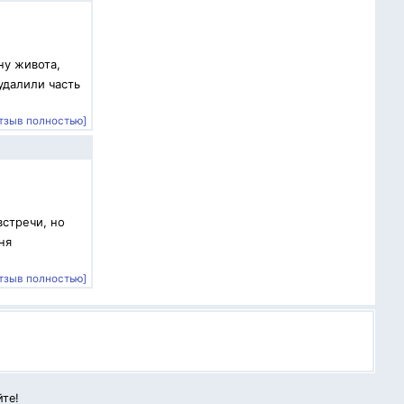
ну живота,
удалили часть
тзыв полностью]
встречи, но
ня
тзыв полностью]
йте!