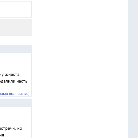
ну живота,
удалили часть
тзыв полностью]
встречи, но
ня