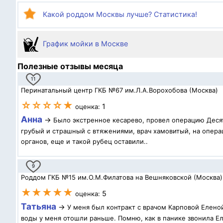
Какой роддом Москвы лучше? Статистика!
График мойки в Москве
Полезные отзывы месяца
11
Перинатальный центр ГКБ №67 им.Л.А.Ворохобова (Москва)
☆☆☆☆★
1
оценка:
Анна
→
Было экстренное кесарево, провел операцию Десят
грубый и страшный с втяжениями, врач хамовитый, на операц
органов, еще и такой рубец оставили..
9
Роддом ГКБ №15 им.О.М.Филатова на Вешняковской (Москва)
★★★★★
5
оценка:
Татьяна
→
У меня был контракт с врачом Карповой Елено
воды у меня отошли раньше. Помню, как в панике звонила Ел