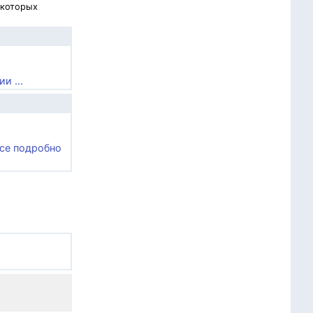
 которых
и ...
все подробно