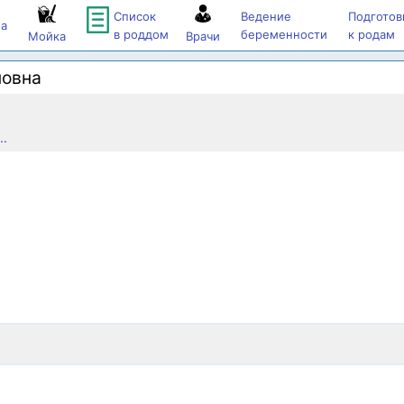
Список
Ведение
Подготов
а
в роддом
беременности
к родам
Мойка
Врачи
новна
..