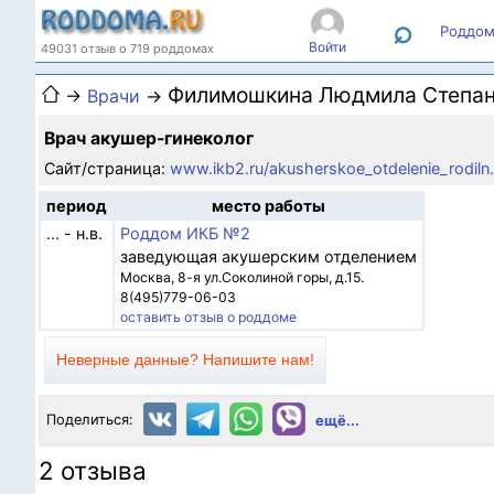
⌕
Роддом
Войти
49031 отзыв о 719 роддомах
Филимошкина Людмила Степа
→
Врачи
→
Врач акушер-гинеколог
Сайт/страница:
www.ikb2.ru/akusherskoe_otdelenie_rodiln.
период
место работы
... - н.в.
Роддом ИКБ №2
заведующая акушерским отделением
Москва, 8-я ул.Соколиной горы, д.15.
8(495)779-06-03
оставить отзыв о роддоме
Неверные данные? Напишите нам!
Поделиться:
ещё...
2 отзыва