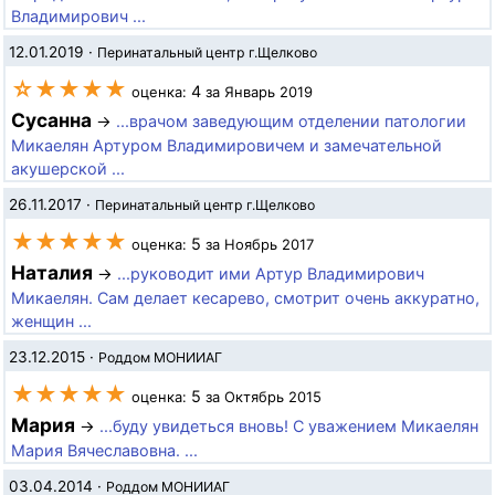
Владимирович ...
12.01.2019
·
Перинатальный центр г.Щелково
☆★★★★
4
оценка:
за Январь 2019
Сусанна
→
...врачом заведующим отделении патологии
Микаелян Артуром Владимировичем и замечательной
акушерской ...
26.11.2017
·
Перинатальный центр г.Щелково
★★★★★
5
оценка:
за Ноябрь 2017
Наталия
→
...руководит ими Артур Владимирович
Микаелян. Сам делает кесарево, смотрит очень аккуратно,
женщин ...
23.12.2015
·
Роддом МОНИИАГ
★★★★★
5
оценка:
за Октябрь 2015
Мария
→
...буду увидеться вновь! С уважением Микаелян
Мария Вячеславовна. ...
03.04.2014
·
Роддом МОНИИАГ