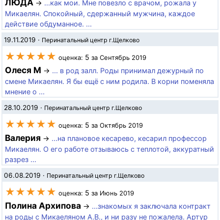
ЛЮДА
→
...как мои. Мне повезло с врачом, рожала у
Микаелян. Спокойный, сдержанный мужчина, каждое
действие обдуманное. ...
19.11.2019
·
Перинатальный центр г.Щелково
★★★★★
5
оценка:
за Сентябрь 2019
Олеся М
→
... в род залл. Роды принимал дежурный по
смене Микаелян. Я бы ещё с ним родила. В корни поменяла
мнение о ...
28.10.2019
·
Перинатальный центр г.Щелково
★★★★★
5
оценка:
за Октябрь 2019
Валерия
→
...на плановое кесарево, кесарил профессор
Микаелян. О его работе отзываюсь с теплотой, аккуратный
разрез ...
06.08.2019
·
Перинатальный центр г.Щелково
★★★★★
5
оценка:
за Июнь 2019
Полина Архипова
→
...знакомых я заключала контракт
на роды с Микаеляном А.В., и ни разу не пожалела. Артур