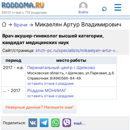
☰
⌕
Войти
49031 отзыв о 719 роддомах
Микаелян Артур Владимирович
→
Врачи
→
Врач акушер-гинеколог высшей категории,
кандидат медицинских наук
Сайт/страница:
shch-pc.ru/specialists/mikaelyan-artur-v...
период
место работы
2017 - н.в.
Перинатальный центр г.Щелково
Московская область, г.Щелково, ул.Парковая, д.6.
Справочная: 8(496)566-84-49.
оставить отзыв о роддоме
... - 2017
Роддом МОНИИАГ
оставить отзыв о роддоме
Неверные данные? Напишите нам!
Поделиться:
ещё...