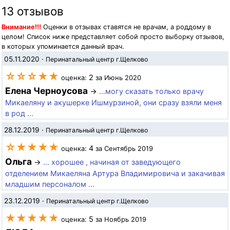
13 отзывов
Внимание!!!
Оценки в отзывах ставятся не врачам, а роддому в
целом! Список ниже представляет собой просто выборку отзывов,
в которых упоминается данный врач.
05.11.2020
·
Перинатальный центр г.Щелково
☆☆☆★★
2
оценка:
за Июнь 2020
Елена Черноусова
→
...могу сказать только врачу
Микаеляну и акушерке Ишмурзиной, они сразу взяли меня
в род ...
28.12.2019
·
Перинатальный центр г.Щелково
☆★★★★
4
оценка:
за Сентябрь 2019
Ольга
→
... хорошее , начиная от заведующего
отделением Микаеляна Артура Владимировича и закачивая
младшим персоналом ...
23.12.2019
·
Перинатальный центр г.Щелково
★★★★★
5
оценка:
за Ноябрь 2019