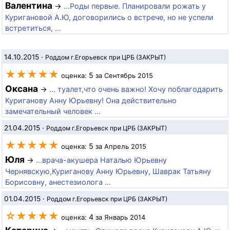
Валентина
→
...Роды первые. Планировали рожать у
Куригановой А.Ю, договорились о встрече, но не успели
встретиться, ...
14.10.2015
·
Роддом г.Егорьевск при ЦРБ (ЗАКРЫТ)
★★★★★
5
оценка:
за Сентябрь 2015
Оксана
→
... туалет,что очень важно! Хочу поблагодарить
Куриганову Анну Юрьевну! Она действительно
замечательный человек ...
21.04.2015
·
Роддом г.Егорьевск при ЦРБ (ЗАКРЫТ)
★★★★★
5
оценка:
за Апрель 2015
Юля
→
...врача-акушера Наталью Юрьевну
Чернявскую,Куриганову Анну Юрьевну, Шаврак Татьяну
Борисовну, анестезиолога ...
01.04.2015
·
Роддом г.Егорьевск при ЦРБ (ЗАКРЫТ)
☆★★★★
4
оценка:
за Январь 2014