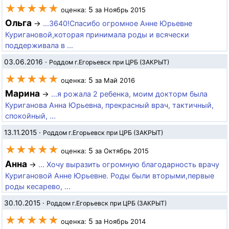
★★★★★
5
оценка:
за Ноябрь 2015
Ольга
→
...3640!Спасибо огромное Анне Юрьевне
Куригановой,которая принимала роды и всячески
поддерживала в ...
03.06.2016
·
Роддом г.Егорьевск при ЦРБ (ЗАКРЫТ)
★★★★★
5
оценка:
за Май 2016
Марина
→
...я рожала 2 ребенка, моим докторм была
Куриганова Анна Юрьевна, прекрасный врач, тактичный,
спокойный, ...
13.11.2015
·
Роддом г.Егорьевск при ЦРБ (ЗАКРЫТ)
★★★★★
5
оценка:
за Октябрь 2015
Анна
→
... Хочу выразить огромную благодарность врачу
Куригановой Анне Юрьевне. Роды были вторыми,первые
роды кесарево, ...
30.10.2015
·
Роддом г.Егорьевск при ЦРБ (ЗАКРЫТ)
★★★★★
5
оценка:
за Ноябрь 2014