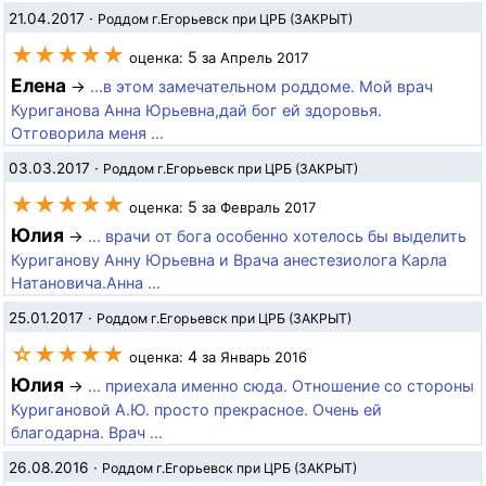
21.04.2017
·
Роддом г.Егорьевск при ЦРБ (ЗАКРЫТ)
★★★★★
5
оценка:
за Апрель 2017
Елена
→
...в этом замечательном роддоме. Мой врач
Куриганова Анна Юрьевна,дай бог ей здоровья.
Отговорила меня ...
03.03.2017
·
Роддом г.Егорьевск при ЦРБ (ЗАКРЫТ)
★★★★★
5
оценка:
за Февраль 2017
Юлия
→
... врачи от бога особенно хотелось бы выделить
Куриганову Анну Юрьевна и Врача анестезиолога Карла
Натановича.Анна ...
25.01.2017
·
Роддом г.Егорьевск при ЦРБ (ЗАКРЫТ)
☆★★★★
4
оценка:
за Январь 2016
Юлия
→
... приехала именно сюда. Отношение со стороны
Куригановой А.Ю. просто прекрасное. Очень ей
благодарна. Врач ...
26.08.2016
·
Роддом г.Егорьевск при ЦРБ (ЗАКРЫТ)