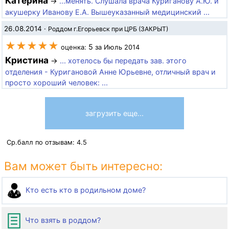
Катерина
→
...менять. Слушала врача Куриганову А.Ю. и
акушерку Иванову Е.А. Вышеуказанный медицинский ...
26.08.2014
·
Роддом г.Егорьевск при ЦРБ (ЗАКРЫТ)
★★★★★
5
оценка:
за Июль 2014
Кристина
→
... хотелось бы передать зав. этого
отделения - Куригановой Анне Юрьевне, отличный врач и
просто хороший человек: ...
загрузить еще...
Ср.балл по отзывам:
4.5
Вам может быть интересно:
Кто есть кто в родильном доме?
Что взять в роддом?