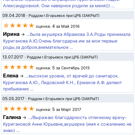
Александровной. Они наверное родили за меня))) ...
09.04.2018
·
Роддом г.Егорьевск при ЦРБ (ЗАКРЫТ)
☆★★★★
4
оценка:
за Май 2016
Ирина
→
...была акушерка Абрамова З.А.Роды принимала
Куриганова А.Ю.Очень благодарна им за мои первые
роды,за доброе,внимательное ...
13.07.2017
·
Роддом г.Егорьевск при ЦРБ (ЗАКРЫТ)
★★★★★
5
оценка:
за Сентябрь 2015
Елена
→
...высоком уровне, от врачей до санитарок.
Куриганова А.Ю., Лидовский К.Н., Ермаков А.Ф. делают
пребывание ...
05.05.2017
·
Роддом г.Егорьевск при ЦРБ (ЗАКРЫТ)
★★★★★
5
оценка:
за Март 2017
Галина
→
.../Выражаю благодарность отличному врачу-
Куригановой Анне Юрьевне,акушерке (имя к сожалению не
знаю) ...