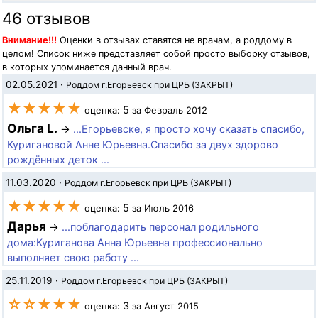
46 отзывов
Внимание!!!
Оценки в отзывах ставятся не врачам, а роддому в
целом! Список ниже представляет собой просто выборку отзывов,
в которых упоминается данный врач.
02.05.2021
·
Роддом г.Егорьевск при ЦРБ (ЗАКРЫТ)
★★★★★
5
оценка:
за Февраль 2012
Ольга L.
→
...Егорьевске, я просто хочу сказать спасибо,
Куригановой Анне Юрьевна.Спасибо за двух здорово
рождённых деток ...
11.03.2020
·
Роддом г.Егорьевск при ЦРБ (ЗАКРЫТ)
★★★★★
5
оценка:
за Июль 2016
Дарья
→
...поблагодарить персонал родильного
дома:Куриганова Анна Юрьевна профессионально
выполняет свою работу ...
25.11.2019
·
Роддом г.Егорьевск при ЦРБ (ЗАКРЫТ)
☆☆★★★
3
оценка:
за Август 2015