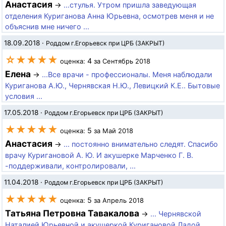
Анастасия
→
...стулья. Утром пришла заведующая
отделения Куриганова Анна Юрьевна, осмотрев меня и не
объяснив мне ничего ...
18.09.2018
·
Роддом г.Егорьевск при ЦРБ (ЗАКРЫТ)
☆★★★★
4
оценка:
за Сентябрь 2018
Елена
→
...Все врачи - профессионалы. Меня наблюдали
Куриганова А.Ю., Чернявская Н.Ю., Левицкий К.Е.. Бытовые
условия ...
17.05.2018
·
Роддом г.Егорьевск при ЦРБ (ЗАКРЫТ)
★★★★★
5
оценка:
за Май 2018
Анастасия
→
... постоянно внимательно следят. Спасибо
врачу Куригановой А. Ю. И акушерке Марченко Г. В.
-поддерживали, контролировали, ...
11.04.2018
·
Роддом г.Егорьевск при ЦРБ (ЗАКРЫТ)
★★★★★
5
оценка:
за Апрель 2018
Татьяна Петровна Тавакалова
→
... Чернявской
Наталией Юрьевной и акушеркой Куригановой Ладой