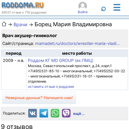
☰
⌕
Войти
49031 отзыв о 719 роддомах
Борец Мария Владимировна
→
Врачи
→
Врач акушер-гинеколог
Сайт/страница:
mamadeti.ru/doctors/wrestler-maria-vladi...
период
место работы
2009 - н.в.
Роддом КГ MD GROUP (ex.ПМЦ)
Москва, Севастопольский проспект, д.24, корп.1
+7(495)331-85-10 - многоканальный; +7(495)252-00-22
- многоканальный; +7(495)331-16-01 - приемное
отделение.
оставить отзыв о роддоме
Неверные данные? Напишите нам!
Поделиться:
ещё...
9 отзывов