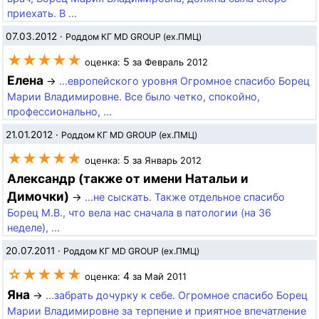
приехать. В ...
07.03.2012
·
Роддом КГ MD GROUP (ex.ПМЦ)
★★★★★
5
оценка:
за Февраль 2012
Елена
→
...европейского уровня Огромное спасибо Борец
Марии Владимировне. Все было четко, спокойно,
профессионально, ...
21.01.2012
·
Роддом КГ MD GROUP (ex.ПМЦ)
★★★★★
5
оценка:
за Январь 2012
Александр (также от имени Натальи и
Димочки)
→
...не сыскать. Также отдельное спасибо
Борец М.В., что вела нас сначала в патологии (на 36
неделе), ...
20.07.2011
·
Роддом КГ MD GROUP (ex.ПМЦ)
☆★★★★
4
оценка:
за Май 2011
Яна
→
...забрать дочурку к себе. Огромное спасибо Борец
Марии Владимировне за терпение и приятное впечатление