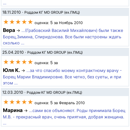
...
18.11.2010
·
Роддом КГ MD GROUP (ex.ПМЦ)
★★★★★
5
оценка:
за Ноябрь 2010
Вера
→
...(Грабовский Василий Михайлович) были также
Борец,Зимина, Спиридонова. Все были настроены ждать
сколько ...
25.04.2010
·
Роддом КГ MD GROUP (ex.ПМЦ)
★★★★★
5
оценка:
за
Юля К.
→
...за что спасибо моему контрактному врачу -
Борец Марии Владимировне. Все четко, без суеты, и при
этом ...
12.03.2010
·
Роддом КГ MD GROUP (ex.ПМЦ)
★★★★★
5
оценка:
за Февраль 2010
Марина
→
...сами все объясняют. Роды принимала Борец
М.В. - прекрасный врач, очень приятная, добрая женщина.
...