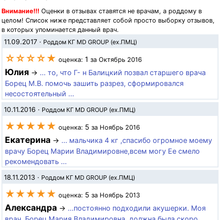
Внимание!!!
Оценки в отзывах ставятся не врачам, а роддому в
целом! Список ниже представляет собой просто выборку отзывов,
в которых упоминается данный врач.
11.09.2017
·
Роддом КГ MD GROUP (ex.ПМЦ)
☆☆☆☆★
1
оценка:
за Октябрь 2016
Юлия
→
... то, что Г- н Балицкий позвал старшего врача
Борец М.В. помочь зашить разрез, сформировался
несостоятельный ...
10.11.2016
·
Роддом КГ MD GROUP (ex.ПМЦ)
★★★★★
5
оценка:
за Ноябрь 2016
Екатерина
→
... мальчика 4 кг ,спасибо огромное моему
врачу Борец Марии Владимировне,всем могу Ее смело
рекомендовать ...
18.11.2013
·
Роддом КГ MD GROUP (ex.ПМЦ)
★★★★★
5
оценка:
за Ноябрь 2013
Александра
→
...постоянно подходили акушерки. Моя
врач, Борец Мария Владимировна, должна была скоро