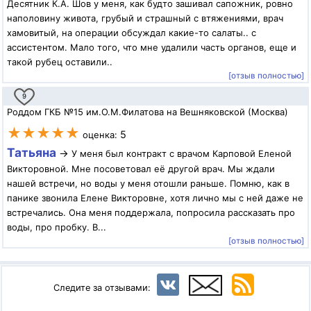
Десятник К.А. Шов у меня, как будто зашивал сапожник, ровно
наполовину живота, грубый и страшный с втяжениями, врач
хамовитый, на операции обсуждал какие-то салаты.. с
ассистентом. Мало того, что мне удалили часть органов, еще и
такой рубец оставили..
[отзыв полностью]
9
Роддом ГКБ №15 им.О.М.Филатова на Вешняковской (Москва)
★★★★★
5
оценка:
Татьяна
→
У меня был контракт с врачом Карповой Еленой
Викторовной. Мне посоветовал её другой врач. Мы ждали
нашей встречи, но воды у меня отошли раньше. Помню, как в
панике звонила Елене Викторовне, хотя лично мы с ней даже не
встречались. Она меня поддержала, попросила рассказать про
воды, про пробку. В...
[отзыв полностью]
Следите за отзывами: