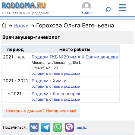
☰
⌕
Войти
49031 отзыв о 719 роддомах
Горохова Ольга Евгеньевна
→
Врачи
→
Врач акушер-гинеколог
период
место работы
2021 - н.в.
Роддом ГКБ №20 им.А.К.Ерамишанцева
Москва, ул.Ленская, д.15к1.
+7(495)471-20-11
оставить отзыв о роддоме
2021 - 2021
Роддом г.Химки
оставить отзыв о роддоме
... - 2021
Роддом г.Красногорск
оставить отзыв о роддоме
Неверные данные? Напишите нам!
Поделиться:
ещё...