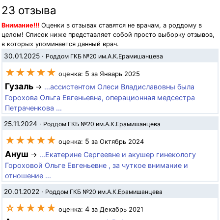
23 отзыва
Внимание!!!
Оценки в отзывах ставятся не врачам, а роддому в
целом! Список ниже представляет собой просто выборку отзывов,
в которых упоминается данный врач.
30.01.2025
·
Роддом ГКБ №20 им.А.К.Ерамишанцева
★★★★★
5
оценка:
за Январь 2025
Гузаль
→
...ассистентом Олеси Владиславовны была
Горохова Ольга Евгеньевна, операционная медсестра
Петраченкова ...
25.11.2024
·
Роддом ГКБ №20 им.А.К.Ерамишанцева
★★★★★
5
оценка:
за Октябрь 2024
Ануш
→
...Екатерине Сергеевне и акушер гинекологу
Гороховой Ольге Евгеньевне , за чуткое внимание и
отношение ...
20.01.2022
·
Роддом ГКБ №20 им.А.К.Ерамишанцева
☆★★★★
4
оценка:
за Декабрь 2021