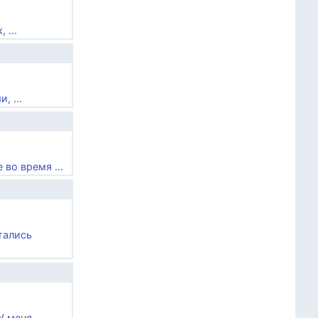
 ...
, ...
во время ...
тались
меня ...