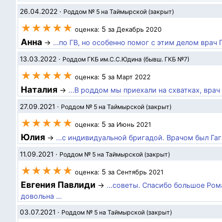
26.04.2022
·
Роддом № 5 на Таймырской (закрыт)
★★★★★
5
оценка:
за Декабрь 2020
Анна
→
...по ГВ, но особенно помог с этим делом врач
13.03.2022
·
Роддом ГКБ им.С.С.Юдина (бывш. ГКБ №7)
★★★★★
5
оценка:
за Март 2022
Наталия
→
...В роддом мы приехали на схватках, вра
27.09.2021
·
Роддом № 5 на Таймырской (закрыт)
★★★★★
5
оценка:
за Июнь 2021
Юлия
→
...с индивидуальной бригадой. Врачом был Гаг
11.09.2021
·
Роддом № 5 на Таймырской (закрыт)
★★★★★
5
оценка:
за Сентябрь 2021
Евгения Павлиди
→
...советы. Спасибо большое Ром
довольна ...
03.07.2021
·
Роддом № 5 на Таймырской (закрыт)