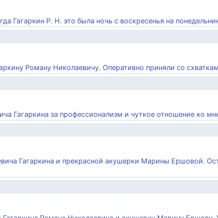
гда Гагаркин Р. Н. это была ночь с воскресенья на понедельник,
аркину Роману Николаевичу. Оперативно приняли со схватками
ича Гагаркина за профессионализм и чуткое отношение ко мне 
аевича Гагаркина и прекрасной акушерки Марины Ершовой. Ос
а Гагаркина Романа Николаевича и акушерку Марину Ершову. У 