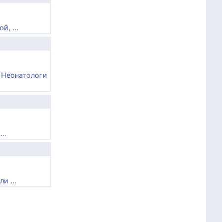
, ...
! Неонатологи
..
и ...