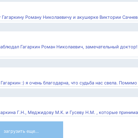
 Гагаркину Роману Николаевичу и акушерке Виктории Сачневой
 наблюдал Гагаркин Роман Николаевич, замечательный доктор
гаркин :) я очень благодарна, что судьба нас свела. Помимо .
гаркина Г.Н., Меджидову М.К. и Гусеву Н.М. , которые принимал
загрузить еще...