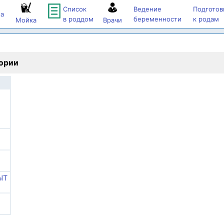
Список
Ведение
Подготов
а
в роддом
беременности
к родам
Мойка
Врачи
гории
ЫТ