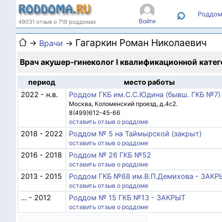
⌕
Роддом
Войти
49031 отзыв о 719 роддомах
Гагаркин Роман Николаевич
→
Врачи
→
Врач акушер-гинеколог I квалификационной кате
период
место работы
2022 - н.в.
Роддом ГКБ им.С.С.Юдина (бывш. ГКБ №7)
Москва, Коломенский проезд, д.4с2.
8(499)612-45-66
оставить отзыв о роддоме
2018 - 2022
Роддом № 5 на Таймырской (закрыт)
оставить отзыв о роддоме
2016 - 2018
Роддом № 26 ГКБ №52
оставить отзыв о роддоме
2013 - 2015
Роддом ГКБ №68 им.В.П.Демихова - ЗАКР
оставить отзыв о роддоме
... - 2012
Роддом № 15 ГКБ №13 - ЗАКРЫТ
оставить отзыв о роддоме