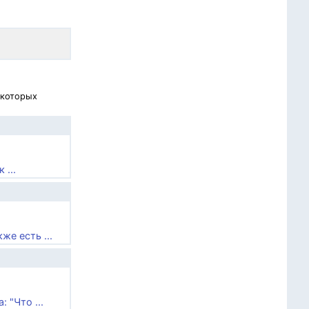
 которых
 ...
е есть ...
 "Что ...