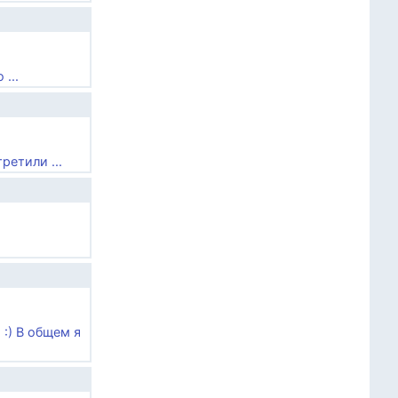
...
ретили ...
:) В общем я