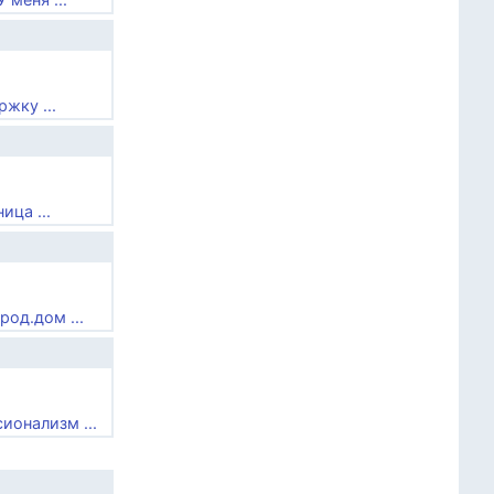
жку ...
ица ...
од.дом ...
ионализм ...