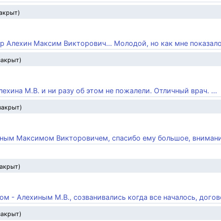
закрыт)
ор Алехин Максим Викторович... Молодой, но как мне показалос
закрыт)
ехина М.В. и ни разу об этом не пожалели. Отличный врач. ...
закрыт)
иным Максимом Викторовичем, спасибо ему большое, внимания
закрыт)
ом - Алехиным М.В., созванивались когда все началось, догово
закрыт)