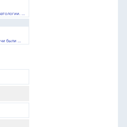
тологии. ...
и были ...