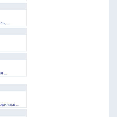
ь, ...
 ...
рились ...