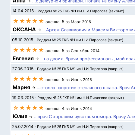
Анна
→
...с дежурной бригадой. Попала на смену Алехи
14.04.2016
·
Роддом № 25 ГКБ №1 им.Н.И.Пирогова (закрыт)
★★★★★
5
оценка:
за Март 2016
ОКСАНА
→
...Артем Славикович и Максим Викторович
05.10.2015
·
Роддом № 25 ГКБ №1 им.Н.И.Пирогова (закрыт)
★★★★★
5
оценка:
за Сентябрь 2014
Евгения
→
...на двоих. Врачи профессионалы, мой вр
27.06.2015
·
Роддом № 25 ГКБ №1 им.Н.И.Пирогова (закрыт)
★★★★★
5
оценка:
за Июнь 2015
Мария
→
...стояла напротив стекляного шкафа. Врач Ал
19.03.2015
·
Роддом № 25 ГКБ №1 им.Н.И.Пирогова (закрыт)
☆★★★★
4
оценка:
за Июнь 2014
Юлия
→
...врач С хорошим чувством юмора. Врачу Але
25.07.2014
·
Роддом № 25 ГКБ №1 им.Н.И.Пирогова (закрыт)