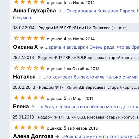
★★★★★
5
оценка:
за Июль 2014
Анна Глухарёва
→
...Оперировали Кольцова Лариса 
безумна ...
08.07.2014
·
Роддом № 25 ГКБ №1 им.Н.И.Пирогова (закрыт)
☆★★★★
4
оценка:
за Июль 2014
Оксана Х
→
...врача и акушерки Очень рада, что выб
29.12.2013
·
Роддом № 17 ГКБ им.В.В.Вересаева (старый корпус, 
☆☆☆☆★
1
оценка:
за Октябрь 2013
Наталья
→
...то контракт бы заключила только с ним
20.02.2013
·
Роддом № 17 ГКБ им.В.В.Вересаева (старый корпус, 
★★★★★
5
оценка:
за Март 2011
Елена
→
...работу персонала и особенно моего доктор
25.01.2013
·
Роддом № 17 ГКБ им.В.В.Вересаева (старый корпус, 
★★★★★
5
оценка:
за Январь 2013
Алена Долгова
→
...Рожали с мужем по контракту с