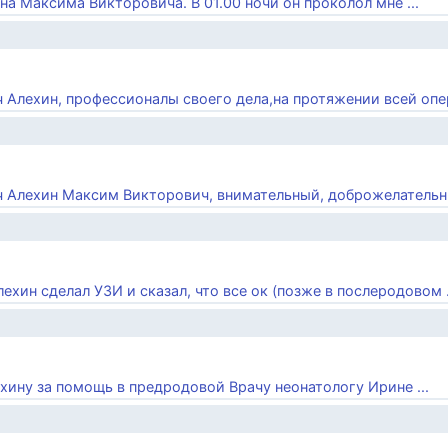
на Максима Викторовича. В 01.00 ночи он проколол мне ...
 Алехин, профессионалы своего дела,на протяжении всей опер
ач Алехин Максим Викторович, внимательный, доброжелательны
ехин сделал УЗИ и сказал, что все ок (позже в послеродовом .
хину за помощь в предродовой Врачу неонатологу Ирине ...