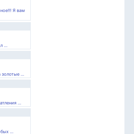
ое!!! Я вам
 ...
золотые ...
тления ...
ых ...