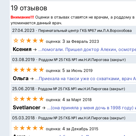
19 отзывов
Внимание!!!
Оценки в отзывах ставятся не врачам, а роддому в
упоминается данный врач.
27.04.2023
·
Перинатальный центр ГКБ №67 им.Л.А.Ворохобова
☆☆★★★
3
оценка:
за Февраль 2023
Ксения
→
...помогали. Пришел доктор Алехин, осмотрел
03.08.2019
·
Роддом № 25 ГКБ №1 им.Н.И.Пирогова (закрыт)
★★★★★
5
оценка:
за Июнь 2019
Ольга
→
...Приехала на такси уже со схватками, врач 
25.06.2018
·
Роддом № 25 ГКБ №1 им.Н.И.Пирогова (закрыт)
☆★★★★
4
оценка:
за Март 2018
Svetlancer
→
...(она приняла у меня дочь в 1998 году
05.03.2018
·
Роддом № 25 ГКБ №1 им.Н.И.Пирогова (закрыт)
☆★★★★
4
оценка:
за Декабрь 2015