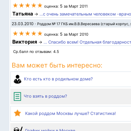
★★★★★
5
оценка:
за Март 2011
Татьяна
→
...с очень замечательным человеком -врач
23.03.2010
·
Роддом № 17 ГКБ им.В.В.Вересаева (старый корпус, 
★★★★★
5
оценка:
за Март 2010
Виктория
→
... Спасибо всем! Отдельная благодарнос
Ср.балл по отзывам:
4.5
Вам может быть интересно:
Кто есть кто в родильном доме?
Что взять в роддом?
Какой роддом Москвы лучше? Статистика!
График мойки в Москве