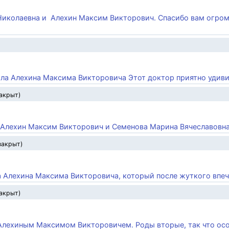
Николаевна и Алехин Максим Викторович. Спасибо вам огромн
рала Алехина Максима Викторовича Этот доктор приятно удивил
закрыт)
и Алехин Максим Викторович и Семенова Марина Вячеславовна 
закрыт)
а Алехина Максима Викторовича, который после жуткого впеча
закрыт)
 Алехиным Максимом Викторовичем. Роды вторые, так что особ