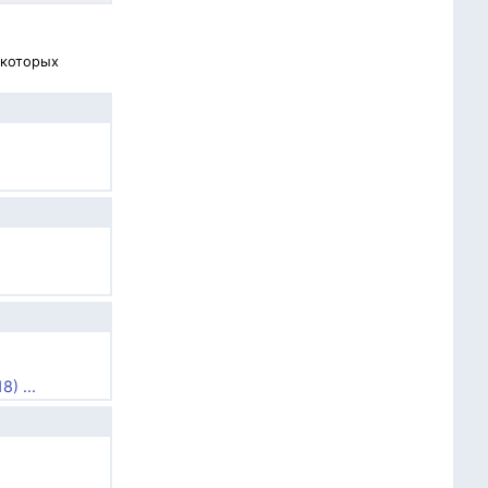
 которых
.
) ...