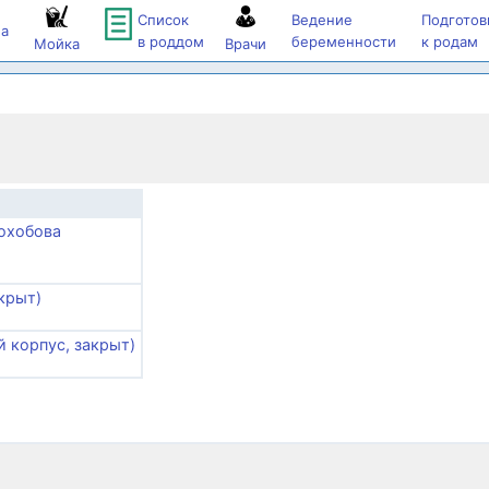
Список
Ведение
Подготов
а
в роддом
беременности
к родам
Мойка
Врачи
охобова
крыт)
й корпус, закрыт)