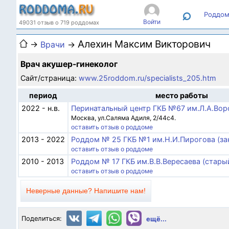
⌕
Роддом
Войти
49031 отзыв о 719 роддомах
Алехин Максим Викторович
→
Врачи
→
Врач акушер-гинеколог
Сайт/страница:
www.25roddom.ru/specialists_205.htm
период
место работы
2022 - н.в.
Перинатальный центр ГКБ №67 им.Л.А.Вор
Москва, ул.Саляма Адиля, 2/44с4.
оставить отзыв о роддоме
2013 - 2022
Роддом № 25 ГКБ №1 им.Н.И.Пирогова (за
оставить отзыв о роддоме
2010 - 2013
Роддом № 17 ГКБ им.В.В.Вересаева (стары
оставить отзыв о роддоме
Неверные данные? Напишите нам!
Поделиться:
ещё...