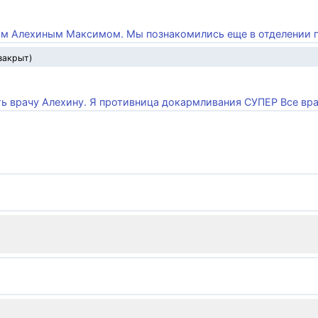
ом Алехиным Максимом. Мы познакомились еще в отделении па
закрыт)
ть врачу Алехину. Я противница докармливания СУПЕР Все врач