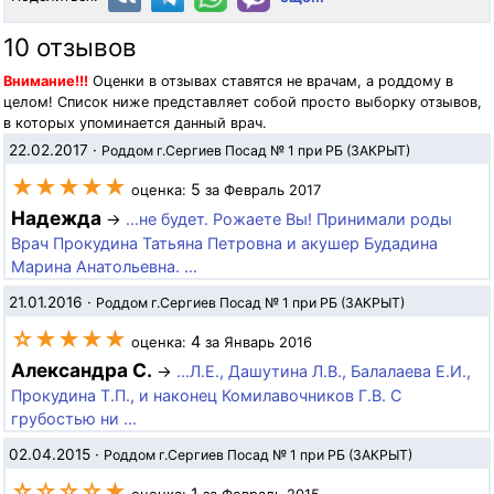
10 отзывов
Внимание!!!
Оценки в отзывах ставятся не врачам, а роддому в
целом! Список ниже представляет собой просто выборку отзывов,
в которых упоминается данный врач.
22.02.2017
·
Роддом г.Сергиев Посад № 1 при РБ (ЗАКРЫТ)
★★★★★
5
оценка:
за Февраль 2017
Надежда
→
...не будет. Рожаете Вы! Принимали роды
Врач Прокудина Татьяна Петровна и акушер Будадина
Марина Анатольевна. ...
21.01.2016
·
Роддом г.Сергиев Посад № 1 при РБ (ЗАКРЫТ)
☆★★★★
4
оценка:
за Январь 2016
Александра С.
→
...Л.Е., Дашутина Л.В., Балалаева Е.И.,
Прокудина Т.П., и наконец Комилавочников Г.В. С
грубостью ни ...
02.04.2015
·
Роддом г.Сергиев Посад № 1 при РБ (ЗАКРЫТ)
☆☆☆☆★
1