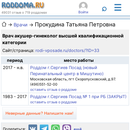
☰
⌕
Войти
49031 отзыв о 719 роддомах
Прокудина Татьяна Петровна
→
Врачи
→
Врач акушер-гинеколог высшей квалификационной
категории
Сайт/страница:
rodi-vposade.ru/doctors/?ID=33
период
место работы
2017 - н.в.
Роддом г.Сергиев Посад (новый
Перинатальный центр в Мишутино)
Московская область, пгт Скоропусковский, д.97.
(496)551-52-00
оставить отзыв о роддоме
1983 - 2017
Роддом г.Сергиев Посад № 1 при РБ (ЗАКРЫТ)
оставить отзыв о роддоме
Неверные данные? Напишите нам!
Поделиться:
ещё...