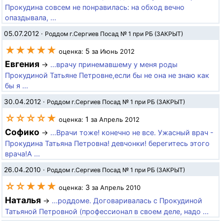
Прокудина совсем не понравилась: на обход вечно
опаздывала, ...
05.07.2012
·
Роддом г.Сергиев Посад № 1 при РБ (ЗАКРЫТ)
★★★★★
5
оценка:
за Июнь 2012
Евгения
→
...врачу принемавшему у меня роды
Прокудиной Татьяне Петровне,если бы не она не знаю как
бы я ...
30.04.2012
·
Роддом г.Сергиев Посад № 1 при РБ (ЗАКРЫТ)
☆☆☆☆★
1
оценка:
за Апрель 2012
Софико
→
...Врачи тоже! конечно не все. Ужасный врач -
Прокудина Татьяна Петровна! девчонки! берегитесь этого
врача!А ...
26.04.2010
·
Роддом г.Сергиев Посад № 1 при РБ (ЗАКРЫТ)
☆☆★★★
3
оценка:
за Апрель 2010
Наталья
→
...роддоме. Договаривалась с Прокудиной
Татьяной Петровной (профессионал в своем деле, надо ...