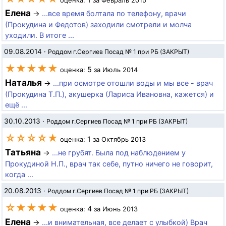
оценка:
за Февраль 2015
Елена
→
...все время болтала по телефону, врачи
(Прокудина и Федотов) заходили смотрели и молча
уходили. В итоге ...
09.08.2014
·
Роддом г.Сергиев Посад № 1 при РБ (ЗАКРЫТ)
★★★★★
5
оценка:
за Июль 2014
Наталья
→
...при осмотре отошли воды и мы все - врач
(Прокудина Т.П.), акушерка (Лариса Ивановна, кажется) и
ещё ...
30.10.2013
·
Роддом г.Сергиев Посад № 1 при РБ (ЗАКРЫТ)
☆☆☆☆★
1
оценка:
за Октябрь 2013
Татьяна
→
...не грубят. Была под наблюдением у
Прокудиной Н.П., врач так себе, путно ничего не говорит,
когда ...
20.08.2013
·
Роддом г.Сергиев Посад № 1 при РБ (ЗАКРЫТ)
☆★★★★
4
оценка:
за Июнь 2013
Елена
→
...и внимательная, все делает с улыбкой) Врач