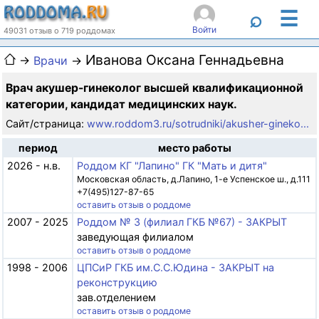
☰
⌕
Войти
49031 отзыв о 719 роддомах
Иванова Оксана Геннадьевна
→
Врачи
→
Врач акушер-гинеколог высшей квалификационной
категории, кандидат медицинских наук.
Сайт/страница:
www.roddom3.ru/sotrudniki/akusher-gineko...
период
место работы
2026 - н.в.
Роддом КГ "Лапино" ГК "Мать и дитя"
Московская область, д.Лапино, 1-е Успенское ш., д.111
+7(495)127-87-65
оставить отзыв о роддоме
2007 - 2025
Роддом № 3 (филиал ГКБ №67) - ЗАКРЫТ
заведующая филиалом
оставить отзыв о роддоме
1998 - 2006
ЦПСиР ГКБ им.С.С.Юдина - ЗАКРЫТ на
реконструкцию
зав.отделением
оставить отзыв о роддоме