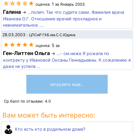
☆☆☆☆★
1
оценка:
за Январь 2003
Галина
→
...полип. Так что судите сами. Фамилия врача
Иванова О.Г. Отношение врачей прохладное и
невнимательное. ...
28.03.2003
·
ЦПСиР ГКБ им.С.С.Юдина
★★★★★
5
оценка:
за
Ген-Литтен Ольга
→
...- см.ниже Я рожала по
контракту у Ивановой Оксаны Геннадьевны. К сожалению я
даже не успела ...
загрузить еще...
Ср.балл по отзывам:
4.0
Вам может быть интересно:
Кто есть кто в родильном доме?