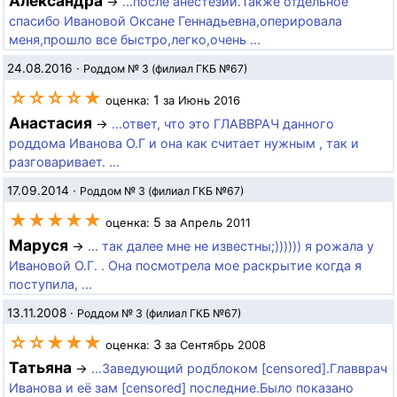
Александра
→
...после анестезии.Также отдельное
спасибо Ивановой Оксане Геннадьевна,оперировала
меня,прошло все быстро,легко,очень ...
24.08.2016
·
Роддом № 3 (филиал ГКБ №67)
☆☆☆☆★
1
оценка:
за Июнь 2016
Анастасия
→
...ответ, что это ГЛАВВРАЧ данного
роддома Иванова О.Г и она как считает нужным , так и
разговаривает. ...
17.09.2014
·
Роддом № 3 (филиал ГКБ №67)
★★★★★
5
оценка:
за Апрель 2011
Маруся
→
... так далее мне не известны;)))))) я рожала у
Ивановой О.Г. . Она посмотрела мое раскрытие когда я
поступила, ...
13.11.2008
·
Роддом № 3 (филиал ГКБ №67)
☆☆★★★
3
оценка:
за Сентябрь 2008
Татьяна
→
...Заведующий родблоком [censored].Главврач
Иванова и её зам [censored] последние.Было показано