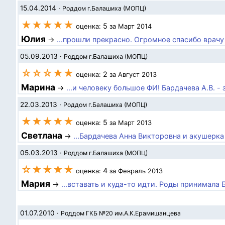
15.04.2014
·
Роддом г.Балашиха (МОПЦ)
★★★★★
5
оценка:
за Март 2014
Юлия
→
...прошли прекрасно. Огромное спасибо врачу
05.09.2013
·
Роддом г.Балашиха (МОПЦ)
☆☆☆★★
2
оценка:
за Август 2013
Марина
→
...и человеку большое ФИ! Бардачева А.В. - 
22.03.2013
·
Роддом г.Балашиха (МОПЦ)
★★★★★
5
оценка:
за Март 2013
Светлана
→
...Бардачева Анна Викторовна и акушерка Н
05.03.2013
·
Роддом г.Балашиха (МОПЦ)
☆★★★★
4
оценка:
за Февраль 2013
Мария
→
...вставать и куда-то идти. Роды принимала 
01.07.2010
·
Роддом ГКБ №20 им.А.К.Ерамишанцева