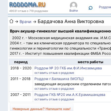
⌕
Роддом
Войти
49031 отзыв о 719 роддомах
Бардачова Анна Викторовна
→
Врачи
→
Врач акушер-гинеколог высшей квалификационно
2002 г. - Московская медицинская академия им. И.М.С
2004 г. - там же клиническая ординатора по специально
гинекологии и перинатологии по специальности «Транс
2017 г. - Институт повышения квалификации ФМБА Росс
период
место работы
2018 - 2020
Роддом № 20 ГКБ им.Ф.И.Иноземцева
оставить отзыв о роддоме
2011 - 2018
Роддом г.Балашиха (МОПЦ)
заведующая акушерским отделением пато
оставить отзыв о роддоме
2007 - 2011
Роддом ГКБ №20 им.А.К.Ерамишанцева
оставить отзыв о роддоме
Неверные данные? Напишите нам!