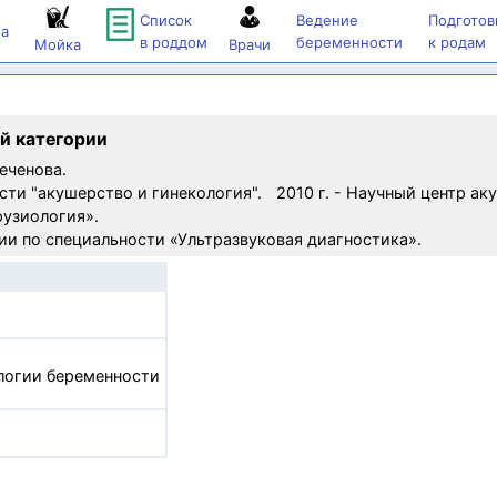
Список
Ведение
Подготов
а
в роддом
беременности
к родам
Мойка
Врачи
й категории
еченова.
сти "акушерство и гинекология". 2010 г. - Научный центр ак
фузиология».
ии по специальности «Ультразвуковая диагностика».
логии беременности