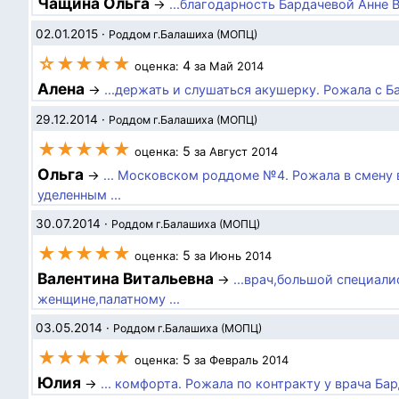
Чащина Ольга
→
...благодарность Бардачевой Анне В
02.01.2015
·
Роддом г.Балашиха (МОПЦ)
☆★★★★
4
оценка:
за Май 2014
Алена
→
...держать и слушаться акушерку. Рожала с Б
29.12.2014
·
Роддом г.Балашиха (МОПЦ)
★★★★★
5
оценка:
за Август 2014
Ольга
→
... Московском роддоме №4. Рожала в смену
уделенным ...
30.07.2014
·
Роддом г.Балашиха (МОПЦ)
★★★★★
5
оценка:
за Июнь 2014
Валентина Витальевна
→
...врач,большой специал
женщине,палатному ...
03.05.2014
·
Роддом г.Балашиха (МОПЦ)
★★★★★
5
оценка:
за Февраль 2014
Юлия
→
... комфорта. Рожала по контракту у врача Ба