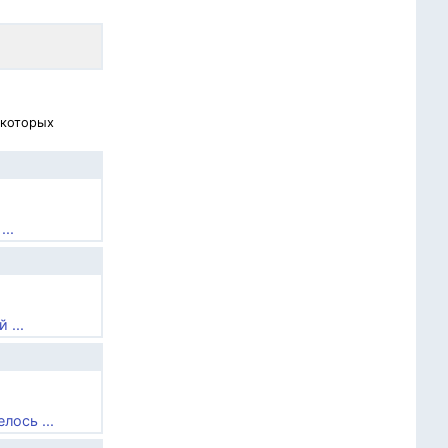
 которых
..
 ...
лось ...