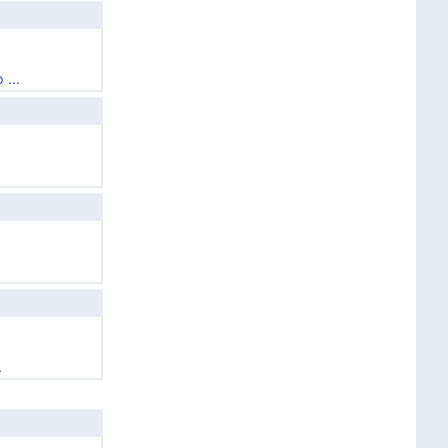
...
.