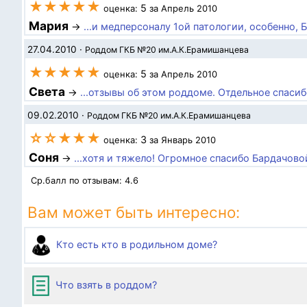
★★★★★
5
оценка:
за Апрель 2010
Мария
→
...и медперсоналу 1ой патологии, особенно,
27.04.2010
·
Роддом ГКБ №20 им.А.К.Ерамишанцева
★★★★★
5
оценка:
за Апрель 2010
Света
→
...отзывы об этом роддоме. Отдельное спасиб
09.02.2010
·
Роддом ГКБ №20 им.А.К.Ерамишанцева
☆☆★★★
3
оценка:
за Январь 2010
Соня
→
...хотя и тяжело! Огромное спасибо Бардачово
Ср.балл по отзывам:
4.6
Вам может быть интересно:
Кто есть кто в родильном доме?
Что взять в роддом?