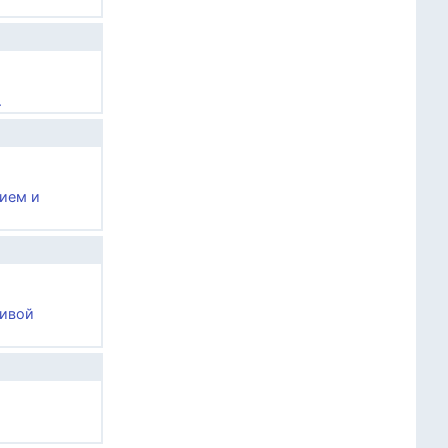
.
нием и
ливой