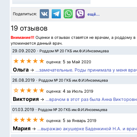
Поделиться:
ещё...
19 отзывов
Внимание!!!
Оценки в отзывах ставятся не врачам, а роддому в
упоминается данный врач.
29.09.2020
·
Роддом № 20 ГКБ им.Ф.И.Иноземцева
★★★★★
5
оценка:
за Май 2020
Ольга
→
...замечательные. Роды принимала у меня вра
26.08.2019
·
Роддом № 20 ГКБ им.Ф.И.Иноземцева
☆★★★★
4
оценка:
за Июль 2019
Виктория
→
...врачом в этот раз была Анна Викторов
01.03.2019
·
Роддом № 20 ГКБ им.Ф.И.Иноземцева
★★★★★
5
оценка:
за Январь 2019
Мария
→
...выражаю акушерке Баденкиной Н.А. и врач