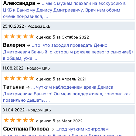
Александра
→
...мы с мужем поехали на экскурсию в
ЦКБ к Банному Денису Дмитриевичу. Врач нам обоим
очень понравился, ...
25.10.2022
·
Роддом ЦКБ
★★★★★
5
оценка:
за Октябрь 2022
Валерия
→
...то, что заходил проведать Денис
Дмитриевич Банный, с которым рожала первого сыночка!))
в общем, уже ...
11.08.2022
·
Роддом ЦКБ
★★★★★
5
оценка:
за Апрель 2021
Татьяна
→
... чутким наблюдением врача Дениса
Дмитриевича Банного! Он меня поддерживал, говорил как
правильно дышать, ...
01.04.2022
·
Роддом ЦКБ
★★★★★
5
оценка:
за Март 2022
Светлана Попова
→
...под чутким контролем
замечательного врача Банного Дениса Дмитриевича и