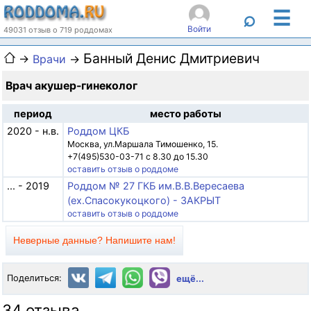
☰
⌕
Войти
49031 отзыв о 719 роддомах
Банный Денис Дмитриевич
→
Врачи
→
Врач акушер-гинеколог
период
место работы
2020 - н.в.
Роддом ЦКБ
Москва, ул.Маршала Тимошенко, 15.
+7(495)530-03-71 с 8.30 до 15.30
оставить отзыв о роддоме
... - 2019
Роддом № 27 ГКБ им.В.В.Вересаева
(ex.Спасокукоцкого) - ЗАКРЫТ
оставить отзыв о роддоме
Неверные данные? Напишите нам!
Поделиться:
ещё...
34 отзыва