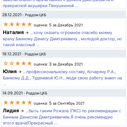
прекрасной акушерки Пенушкиной ...
28.12.2021
·
Роддом ЦКБ
★★★★★
5
оценка:
за Декабрь 2021
Наталия
→
...хочу сказать огромное спасибо моему
врачу Банному Денису Дмитриевичу , молодой доктор, но
такой классный ...
19.12.2021
·
Роддом ЦКБ
☆☆★★★
3
оценка:
за Декабрь 2021
Юлия
→
...профессиональному составу, Кочаряну Р.А.,
Банному Д.Д., Туденевой Ю.Н., люди свою работу знают на
...
14.09.2021
·
Роддом ЦКБ
★★★★★
5
оценка:
за Сентябрь 2021
Лидия
→
...быть таким Рожала (ПКС) по рекомендации с
Банным Денисом Дмитриевичем.Я очень рекомендую
этого врача!Прекрасный ...