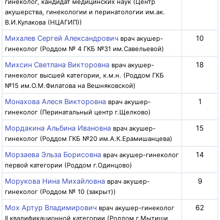
гинеколог, кандидат медицинских наук (Центр
акушерства, гинекологии и перинатологии им.ак.
В.И.Кулакова (НЦАГИП))
Михалев Сергей Александрович
10
врач акушер-
гинеколог (Роддом № 4 ГКБ №31 им.Савельевой)
Михсин Светлана Викторовна
18
врач акушер-
гинеколог высшей категории, к.м.н. (Роддом ГКБ
№15 им.О.М.Филатова на Вешняковской)
Монахова Алеся Викторовна
1
врач акушер-
гинеколог (Перинатальный центр г.Щелково)
Мордакина Альбина Ивановна
15
врач акушер-
гинеколог (Роддом ГКБ №20 им.А.К.Ерамишанцева)
Морзаева Эльза Борисовна
14
врач акушер-гинеколог
первой категории (Роддом г.Одинцово)
Морукова Нина Михайловна
9
врач акушер-
гинеколог (Роддом № 10 (закрыт))
Мох Артур Владимирович
62
врач акушер-гинеколог
II квалификационной категории (Роддом г.Мытищи