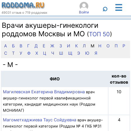
☰
⌕
Войти
49031 отзыв о 719 роддомах
Врачи акушеры-гинекологи
роддомов Москвы и МО
(
ТОП 50
)
А
Б
В
Г
Д
Е
Ж
З
И
К
Л
М
Н
О
П
Р
С
Т
У
Ф
Х
Ц
Ч
Ш
Щ
Э
Ю
Я
- М -
кол-во
ФИО
отзывов
Магилевская Екатерина Владимировна
10
врач
акушер-гинеколог первой квалификационной
категории, кандидат медицинских наук (Роддом
МОНИИАГ)
Магометхаджиева Таус Сойдуевна
4
врач акушер-
гинеколог первой категории (Роддом № 4 ГКБ №31