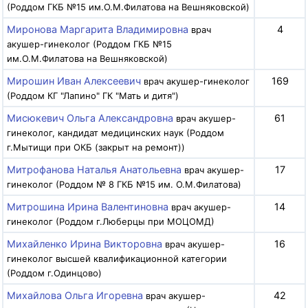
(Роддом ГКБ №15 им.О.М.Филатова на Вешняковской)
Миронова Маргарита Владимировна
4
врач
акушер-гинеколог (Роддом ГКБ №15
им.О.М.Филатова на Вешняковской)
Мирошин Иван Алексеевич
169
врач акушер-гинеколог
(Роддом КГ "Лапино" ГК "Мать и дитя")
Мисюкевич Ольга Александровна
61
врач акушер-
гинеколог, кандидат медицинских наук (Роддом
г.Мытищи при ОКБ (закрыт на ремонт))
Митрофанова Наталья Анатольевна
17
врач акушер-
гинеколог (Роддом № 8 ГКБ №15 им. О.М.Филатова)
Митрошина Ирина Валентиновна
14
врач акушер-
гинеколог (Роддом г.Люберцы при МОЦОМД)
Михайленко Ирина Викторовна
16
врач акушер-
гинеколог высшей квалификационной категории
(Роддом г.Одинцово)
Михайлова Ольга Игоревна
42
врач акушер-