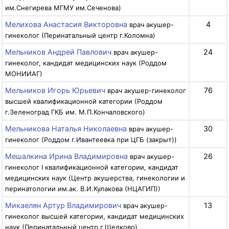
им.Снегирева МГМУ им.Сеченова)
Мелихова Анастасия Викторовна
4
врач акушер-
гинеколог (Перинатальный центр г.Коломна)
Мельников Андрей Павлович
24
врач акушер-
гинеколог, кандидат медицинских наук (Роддом
МОНИИАГ)
Мельников Игорь Юрьевич
76
врач акушер-гинеколог
высшей квалификационной категории (Роддом
г.Зеленоград ГКБ им. М.П.Кончаловского)
Мельникова Наталья Николаевна
30
врач акушер-
гинеколог (Роддом г.Ивантеевка при ЦГБ (закрыт))
Мешалкина Ирина Владимировна
26
врач акушер-
гинеколог I квалификационной категории, кандидат
медицинских наук (Центр акушерства, гинекологии и
перинатологии им.ак. В.И.Кулакова (НЦАГИП))
Микаелян Артур Владимирович
13
врач акушер-
гинеколог высшей категории, кандидат медицинских
наук (Перинатальный центр г.Щелково)