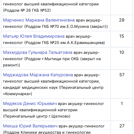
гинеколог высшей квалификационной категории
(Роддом № 26 ГКБ №52)
Марченко Мариана Валентиновна
29
врач акушер-
гинеколог (Роддом ГКБ №70 им.Е.О.Мухина (закрыт))
Матьяр Юлия Владимировна
15
врач акушер-
гинеколог (Роддом ГКБ №20 им.А.К.Ерамишанцева)
Махмудова Гульнара Тальатовна
10
врач акушер-
гинеколог (Роддом г.Мытищи при ОКБ (закрыт на
ремонт))
Меджидова Маржана Капуровна
57
врач акушер-
гинеколог высшей квалификационной категории,
кандидат медицинских наук (Перинатальный центр
«Коммунарка»)
Медяков Денис Юрьевич
1
врач акушер-гинеколог
высшей квалификационной категории
(Перинатальный центр г.Щелково)
Мекша Юрий Валерьевич
27
врач акушер-гинеколог
(Роддом Клиники акушерства и гинекологии