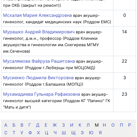
при ОКБ (закрыт на ремонт))
Мсхалая Мария Александровна
0
врач акушер-
гинеколог, кандидат медицинских наук (Роддом EMC)
Мурашко Андрей Владимирович
14
врач акушер-
гинеколог, д.м.н., профессор (Роддом Клиники
акушерства и гинекологии им.Снегирева МГМУ
им.Сеченова)
Мусалямова Файруза Рашитовна
22
врач акушер-
гинеколог (Роддом г.Люберцы при МОЦОМД)
Мусиенко Людмила Викторовна
3
врач акушер-
гинеколог (Роддом г.Балашиха (МОПЦ))
Мухамадиева Гульнара Рафаезовна
23
врач акушер-
гинеколог высшей категории (Роддом КГ "Лапино" ГК
"Мать и дитя")
А
Б
В
Г
Д
Е
Ж
З
И
К
Л
М
Н
О
П
Р
С
Т
У
Ф
Х
Ц
Ч
Ш
Щ
Э
Ю
Я