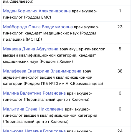
им.Савельевой)
Мадан Корнелия Александровна
1
врач акушер-
гинеколог (Роддом EMC)
Майборода Ольга Владимировна
23
врач акушер-
гинеколог, кандидат медицинских наук (Роддом
г.Балашиха (МОПЦ))
Макаева Диана Абдуловна
5
врач акушер-гинеколог
высшей квалификационной категории, кандидат
медицинских наук (Роддом г.Химки)
Малафеева Екатерина Владимировна
38
врач
акушер-гинеколог высшей квалификационной
категории (Роддом ГКБ №20 им.А.К.Ерамишанцева)
Малина Валентина Романовна
0
врач акушер-
гинеколог (Перинатальный центр г.Коломна)
Малыгина Елена Николаевна
0
врач акушер-
гинеколог высшей квалификационной категории
(Перинатальный центр г.Коломна)
Малькова Наталья Борисовна
24
врач акушер-