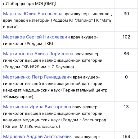
г.Люберцы при МОЦОМД)
Маркова Юлия Евгеньевна
30
врач акушер-гинеколог,
врач первой категории (Роддом КГ "Лапино" ГК "Мать
и дитя")
Мартаков Сергей Николаевич
102
врач акушер-
гинеколог (Роддом ЦКБ)
Мартиросова Алина Лорисовна
86
врач акушер-
гинеколог высшей квалификационной категории
(Роддом ГКБ №29 им.Н.Э.Баумана)
Мартыненко Петр Геннадьевич
0
врач акушер-
гинеколог высшей квалификационной категории,
кандидат медицинских наук (Перинатальный центр
«Коммунарка»)
Мартынова Ирина Викторовна
13
врач акушер-
гинеколог высшей квалификационной категории,
кандидат медицинских наук (Роддом г.Зеленоград
ГКБ им. М.П.Кончаловского)
Марченко Андрей Анатольевич
199
врач акушер-