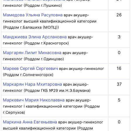
гинеколог (Роддом г.Пушкино)
Мамедова Ульяна Расуловна
26
врач акушер-
гинеколог высшей квалификационной категории
(Роддом г.Балашиха (МОПЦ))
Манджиева Элина Арслановна
3
врач акушер-
гинеколог (Роддом г.Красногорск)
Маргарян Лилит Минасовна
0
врач акушер-
гинеколог (Роддом г.Одинцово)
Мареев Сергей Сергеевич
16
врач акушер-гинеколог
(Роддом г.Солнечногорск)
Маркарян Нара Мхитаровна
37
врач акушер-
гинеколог (Роддом ГКБ №29 им.Н.Э.Баумана)
Маркевич Мария Николаевна
5
врач акушер-
гинеколог I квалификационной категории (Роддом
г.Серпухов)
Маркина Анна Евгеньевна
0
врач акушер-гинеколог
высшей квалификационной категории (Роддом