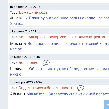
19 апреля 2024 22:14
Домашние роды
Тема:
Julia19! →
Планирую домашние роды находясь за гран
2 -х в...
01 апреля 2024 11:38
Биопсия при азооспермии, на сколько эффективн
Тема:
Masha →
Все верно, но диагноз очень тяжелый и пл
нас от...
28 марта 2024 18:45
Бесплодие.
5
Тема:
Lubava →
Обязательно нужно обследоваться и вам 
никак...
09 ноября 2023 20:34
Эндометриоз и беременность.
6
Тема:
Айым →
МамаЧоли, Здравствуйте,а как к ней попаст
с