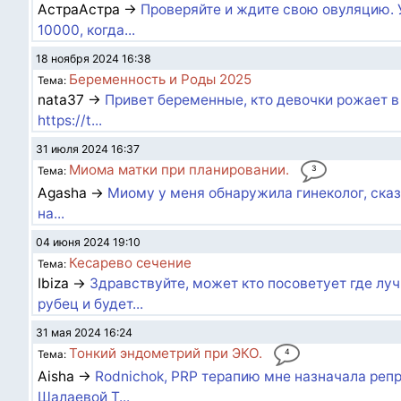
АстраАстра →
Проверяйте и ждите свою овуляцию. У 
10000, когда...
18 ноября 2024 16:38
Беременность и Роды 2025
Тема:
nata37 →
Привет беременные, кто девочки рожает в
https://t...
31 июля 2024 16:37
Миома матки при планировании.
3
Тема:
Agasha →
Миому у меня обнаружила гинеколог, сказ
на...
04 июня 2024 19:10
Кесарево сечение
Тема:
Ibiza →
Здравствуйте, может кто посоветует где луч
рубец и будет...
31 мая 2024 16:24
Тонкий эндометрий при ЭКО.
4
Тема:
Aisha →
Rodnichok, PRP терапию мне назначала репр
Шалаевой Т...