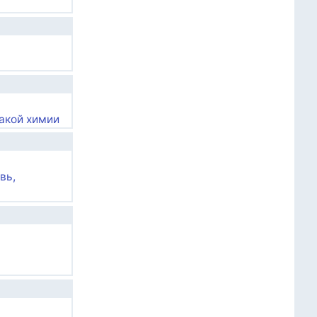
какой химии
вь,