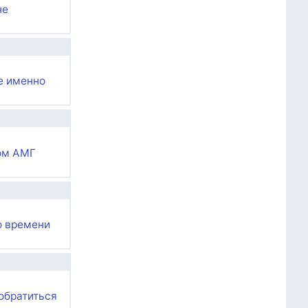
не
е именно
ком АМГ
о времени
 обратиться