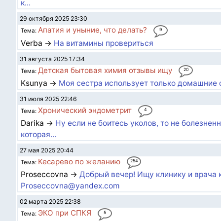
к...
29 октября 2025 23:30
Апатия и уныние, что делать?
9
Тема:
Verba →
На витамины провериться
31 августа 2025 17:34
Детская бытовая химия отзывы ищу
20
Тема:
Ksunya →
Моя сестра использует только домашние с
31 июля 2025 22:46
Хронический эндометрит
4
Тема:
Darika →
Ну если не боитесь уколов, то не болезненн
которая...
27 мая 2025 20:44
Кесарево по желанию
254
Тема:
Proseccovna →
Добрый вечер! Ищу клинику и врача к
Proseccovna@yandex.com
02 марта 2025 22:38
ЭКО при СПКЯ
5
Тема: