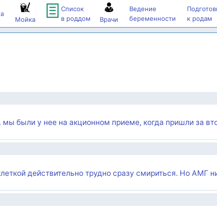
Список
Ведение
Подготов
а
в роддом
беременности
к родам
Мойка
Врачи
 мы были у нее на акционном приеме, когда пришли за в
леткой действительно трудно сразу смириться. Но АМГ н