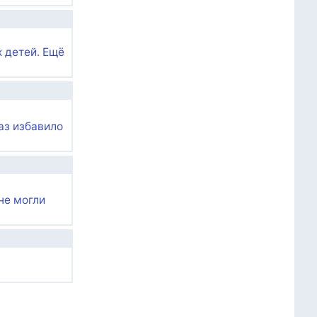
х детей. Ещё
аз избавило
не могли