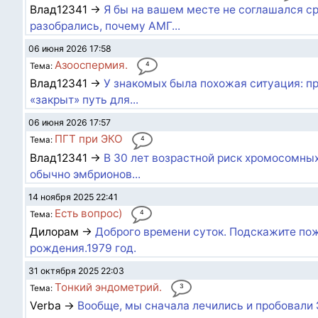
Влад12341 →
Я бы на вашем месте не соглашался ср
разобрались, почему АМГ...
06 июня 2026 17:58
Азооспермия.
4
Тема:
Влад12341 →
У знакомых была похожая ситуация: пр
«закрыт» путь для...
06 июня 2026 17:57
ПГТ при ЭКО
4
Тема:
Влад12341 →
В 30 лет возрастной риск хромосомных
обычно эмбрионов...
14 ноября 2025 22:41
Есть вопрос)
4
Тема:
Дилорам →
Доброго времени суток. Подскажите пож
рождения.1979 год.
31 октября 2025 22:03
Тонкий эндометрий.
3
Тема:
Verba →
Вообще, мы сначала лечились и пробовали 