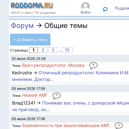
⌕
Роддом
Войти
49031 отзыв о 719 роддомах
Форум
→ Общие темы
+ Добавить тему
1
2
3
15
Страницы:
...
20 июня 2026 23:38
Врач репродуктолог. Москва.
9
Тема:
Kedrusha →
Отличный репродуктолог Коленкина И.М.
мнением. Доктор...
06 июня 2026 17:59
Низкий АМГ.
11
Тема:
Влад12341 →
Понимаю вас очень, с донорской яйцек
не приговор, он...
06 июня 2026 17:58
Беременность при зашкаливающем АМГ.
4
Тема: