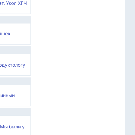
ет. Укол ХГЧ
няшек
родуктологу
линный
 Мы были у