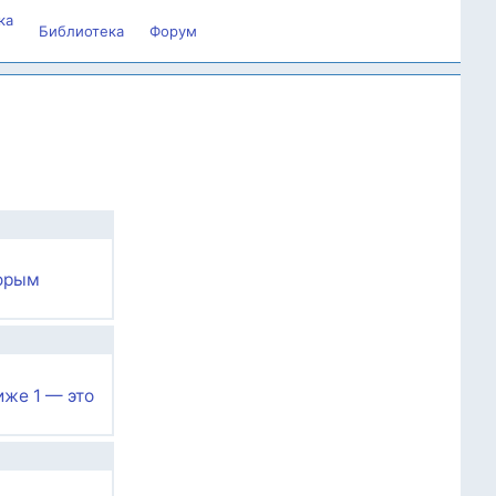
ка
Библиотека
Форум
торым
иже 1 — это