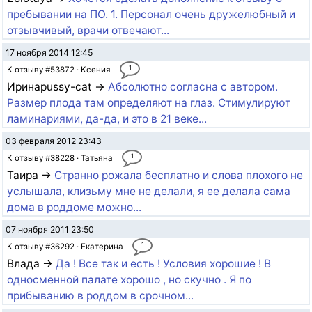
пребывании на ПО. 1. Персонал очень дружелюбный и
отзывчивый, врачи отвечают...
17 ноября 2014 12:45
1
К отзыву #53872 · Ксения
Иринаpussy-cat →
Абсолютно согласна с автором.
Размер плода там определяют на глаз. Стимулируют
ламинариями, да-да, и это в 21 веке...
03 февраля 2012 23:43
1
К отзыву #38228 · Татьяна
Таира →
Странно рожала бесплатно и слова плохого не
услышала, клизьму мне не делали, я ее делала сама
дома в роддоме можно...
07 ноября 2011 23:50
1
К отзыву #36292 · Екатерина
Влада →
Да ! Все так и есть ! Условия хорошие ! В
односменной палате хорошо , но скучно . Я по
прибыванию в роддом в срочном...