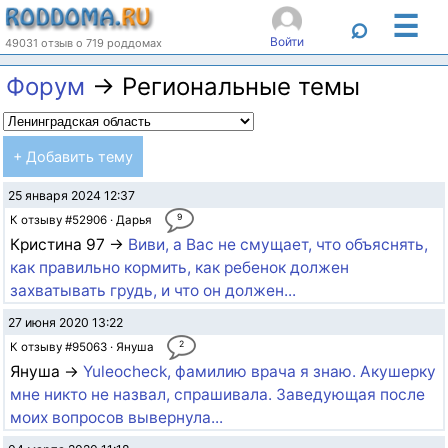
☰
⌕
Войти
49031 отзыв о 719 роддомах
Форум
→ Региональные темы
+ Добавить тему
25 января 2024 12:37
9
К отзыву #52906 · Дарья
Кристина 97 →
Виви, а Вас не смущает, что объяснять,
как правильно кормить, как ребенок должен
захватывать грудь, и что он должен...
27 июня 2020 13:22
2
К отзыву #95063 · Януша
Януша →
Yuleocheck, фамилию врача я знаю. Акушерку
мне никто не назвал, спрашивала. Заведующая после
моих вопросов вывернула...