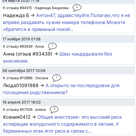
04 марта 2020 11:18
2
К отзыву #94315 · Надежда Бицукова
Надежда Б →
Антон47, здравствуйте.Полагаю,что я не
вправе раздавать чужие номера телефонов.Можете
обратится в приемный покой...
17 ноября 2019 01:58
1
К отзыву #93439 · Анна
Анна (отзыв #93439) →
Швы накдадывали без
анасиезии.
06 сентября 2017 10:09
1
К отзыву #70886 · Оксана
Люда01091988 →
А открыто ли послеродовое для
посещения родственников?
16 апреля 2017 18:02
3
К отзыву #57506 · алина
Ксения0412 →
Общая анестезия- это высокий риск
аспирации желудочного содержимого в легкие. У
беременных итак этот риск в связи с...