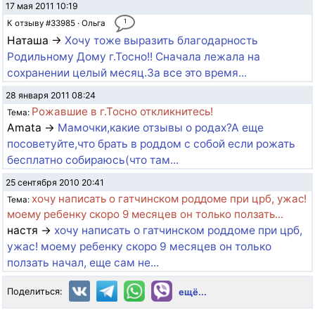
17 мая 2011 10:19
1
К отзыву #33985 · Ольга
Наташа →
Хочу тоже выразить благодарность
Родильному Дому г.Тосно!! Сначала лежала на
сохранении целый месяц.За все это время...
28 января 2011 08:24
Рожавшие в г.Тосно откликнитесь!
Тема:
Amata →
Мамочки,какие отзывы о родах?А еще
посоветуйте,что брать в роддом с собой если рожать
бесплатно собираюсь(что там...
25 сентября 2010 20:41
хочу написать о гатчинском роддоме при црб, ужас!
Тема:
моему ребенку скоро 9 месяцев он только ползать...
настя →
хочу написать о гатчинском роддоме при црб,
ужас! моему ребенку скоро 9 месяцев он только
ползать начал, еще сам не...
Поделиться:
ещё...