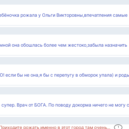
ребёночка рожала у Ольги Викторовны,впечатления самые
 мной она обошлась более чем жестоко,забыла назначить
ли бы не она,я бы с перепугу в обморок упала) и род
е супер. Врач от БОГА. По поводу докорма ничего не могу с
риходите рожать именно в этот город там очень...
1