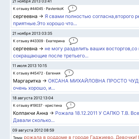
21 ноября 2013 03:41
1
К отзыву #44045 · PavlenkoK
сергеевна →
Я свами полностью согласна,второго 
приятные.Это хорошо что...
21 ноября 2013 03:35
1
К отзыву #43309 · Екатерина
сергеевна →
не могу разделить ваших восторгов,со
сокращающие после третьего...
11 июля 2013 10:15
1
К отзыву #45472 · Евгения
Маргаритка →
ОКСАНА МИХАЙЛОВНА ПРОСТО ЧУДО! ес
очень хорошо, и...
18 августа 2012 13:04
1
К отзыву #19037 · кристина
Колпакчи Анна →
Рожала 18.12.2011 У САПКО Т.В. Вс
Давали сколько...
09 августа 2012 08:59
рожала в роддоме в городе Гаджиево. Девочки! П
Тема: