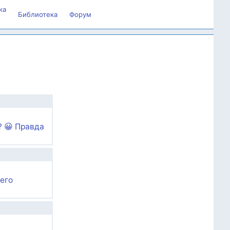
ка
Библиотека
Форум
? 😀 Правда
чего