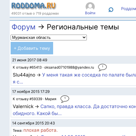
⌕
Роддом
Войти
49031 отзыв о 719 роддомах
Форум
→ Региональные темы
+ Добавить тему
21 июня 2017 08:49
1
К отзыву #65413 · oksanad07101988@yandex.ru
Slu44ajno →
У меня такая же соседка по палате была
я с...
17 ноября 2015 17:29
1
К отзыву #59339 · Мария
Valernick →
Сапко, правда класса. Да достаточно ко
обидного. Какой бы...
14 сентября 2015 20:43
плохая работа.
Тема: