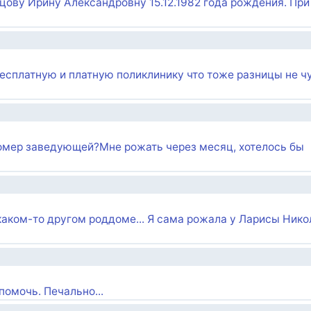
цову Ирину Александровну 15.12.1982 года рождения. При
бесплатную и платную поликлинику что тоже разницы не ч
номер заведующей?Мне рожать через месяц, хотелось бы
 каком-то другом роддоме... Я сама рожала у Ларисы Ник
помочь. Печально...