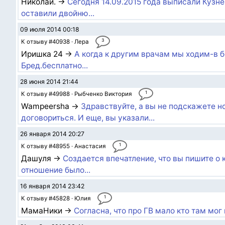
Николай. →
Сегодня 14.09.2015 года выписали Кузне
оставили двойню...
09 июля 2014 00:18
3
К отзыву #40938 · Лера
Иришка 24 →
А когда к другим врачам мы ходим-в 
Бред.бесплатно...
28 июня 2014 21:44
1
К отзыву #49988 · Рыбченко Виктория
Wampeersha →
Здравствуйте, а вы не подскажете 
договориться. И еще, вы указали...
26 января 2014 20:27
1
К отзыву #48955 · Анастасия
Дашуля →
Создается впечатление, что вы пишите о
отношение было...
16 января 2014 23:42
1
К отзыву #45828 · Юлия
МамаНики →
Согласна, что про ГВ мало кто там мог 