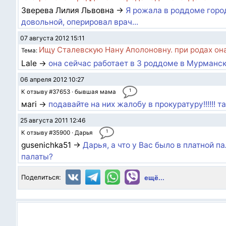
Зверева Лилия Львовна →
Я рожала в роддоме город
довольной, оперировал врач...
07 августа 2012 15:11
Ищу Сталевскую Нану Аполоновну. при родах она 
Тема:
Lale →
она сейчас работает в 3 роддоме в Мурманс
06 апреля 2012 10:27
1
К отзыву #37653 · бывшая мама
мari →
подавайте на них жалобу в прокуратуру!!!!!! 
25 августа 2011 12:46
1
К отзыву #35900 · Дарья
gusenichka51 →
Дарья, а что у Вас было в платной 
палаты?
Поделиться:
ещё...