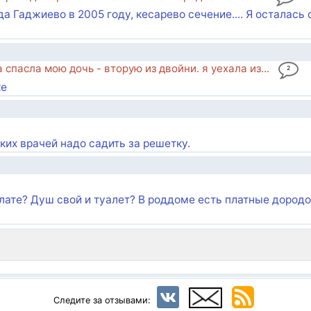
а Гаджиево в 2005 году, кесарево сечение.... Я осталась 
спасла мою дочь - вторую из двойни. я уехала из...
2
ке
таких врачей надо садить за решетку.
палате? Душ свой и туалет? В роддоме есть платные дород
Следите за отзывами: