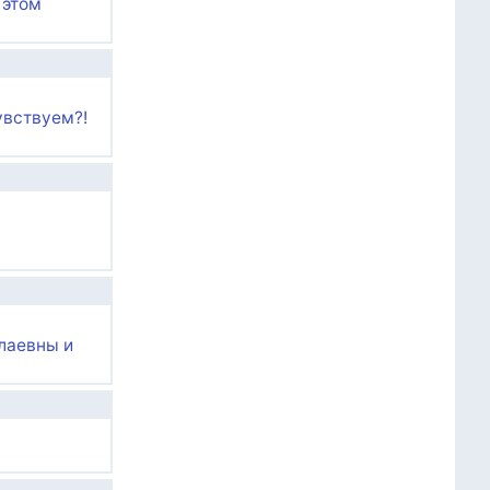
 этом
увствуем?!
олаевны и