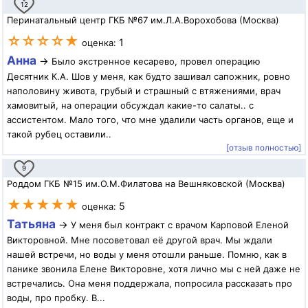
12
Перинатальный центр ГКБ №67 им.Л.А.Ворохобова (Москва)
☆☆☆☆★
1
оценка:
Анна
→
Было экстренное кесарево, провел операцию
Десятник К.А. Шов у меня, как будто зашивал сапожник, ровно
наполовину живота, грубый и страшный с втяжениями, врач
хамовитый, на операции обсуждал какие-то салаты.. с
ассистентом. Мало того, что мне удалили часть органов, еще и
такой рубец оставили..
[отзыв полностью]
9
Роддом ГКБ №15 им.О.М.Филатова на Вешняковской (Москва)
★★★★★
5
оценка:
Татьяна
→
У меня был контракт с врачом Карповой Еленой
Викторовной. Мне посоветовал её другой врач. Мы ждали
нашей встречи, но воды у меня отошли раньше. Помню, как в
панике звонила Елене Викторовне, хотя лично мы с ней даже не
встречались. Она меня поддержала, попросила рассказать про
воды, про пробку. В...