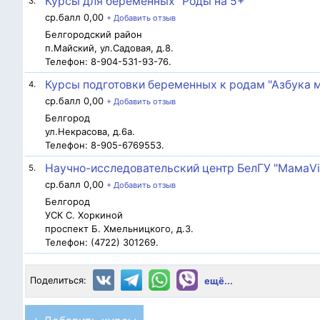
Курсы для беременных "Роды на 5+"
3.
ср.балл 0,00
+ Добавить отзыв
Белгородский район
п.Майский, ул.Садовая, д.8.
Телефон: 8-904-531-93-76.
Курсы подготовки беременных к родам "Азбука 
4.
ср.балл 0,00
+ Добавить отзыв
Белгород
ул.Некрасова, д.6а.
Телефон: 8-905-6769553.
Научно-исследовательский центр БелГУ "МамаVi
5.
ср.балл 0,00
+ Добавить отзыв
Белгород
УСК С. Хоркиной
проспект Б. Хмельницкого, д.3.
Телефон: (4722) 301269.
Поделиться:
ещё...