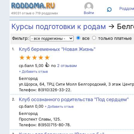
⌕
Роддом
Войти
49031 отзыв о 719 роддомах
Курсы подготовки к родам
→ Белг
Фильтр:
все
только платные
Клуб беременных "Новая Жизнь"
1.
★★★★★
ср.балл 5,00
по
2 отзывам
+ Добавить отзыв
Белгород
ул.Щорса, 64, ТРЦ Сити Молл Белгородский, 3 этаж Центр
Телефон: 8(910)326-33-22.
Клуб осознанного родительства "Под сердцем"
2.
ср.балл 0,00
+ Добавить отзыв
Белгород
Проспект Славы, 125.
Телефон: 8(950)715-80-78.