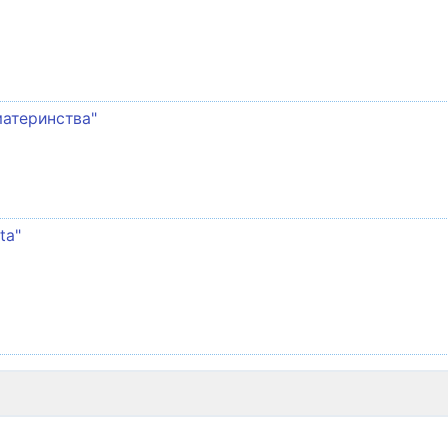
материнства"
ta"