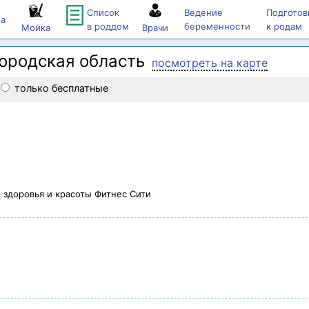
Список
Ведение
Подготов
а
в роддом
беременности
к родам
Мойка
Врачи
ородская область
посмотреть на карте
только бесплатные
 здоровья и красоты Фитнес Сити