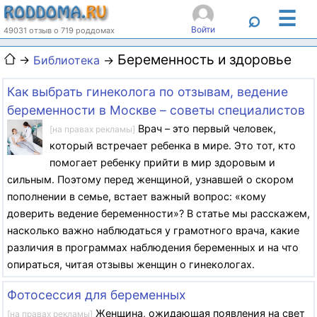
☰
⌕
Войти
49031 отзыв о 719 роддомах
Беременность и здоровье
→
Библиотека
→
Как выбрать гинеколога по отзывам, ведение
беременности в Москве – советы специалистов
Врач – это первый человек,
[на правах рекламы]
который встречает ребенка в мире. Это тот, кто
помогает ребенку прийти в мир здоровым и
сильным. Поэтому перед женщиной, узнавшей о скором
пополнении в семье, встает важный вопрос: «кому
доверить ведение беременности»? В статье мы расскажем,
насколько важно наблюдаться у грамотного врача, какие
различия в программах наблюдения беременных и на что
опираться, читая отзывы женщин о гинекологах.
Фотосессия для беременных
Женщина, ожидающая появления на свет
[на правах рекламы]