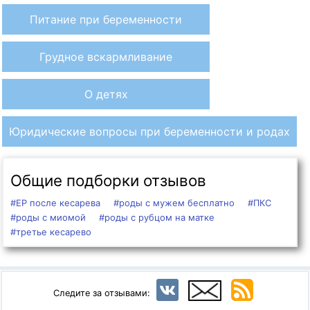
Питание при беременности
Грудное вскармливание
О детях
Юридические вопросы при беременности и родах
Общие подборки отзывов
#ЕР после кесарева
#роды с мужем бесплатно
#ПКС
#роды с миомой
#роды с рубцом на матке
#третье кесарево
Следите за отзывами: