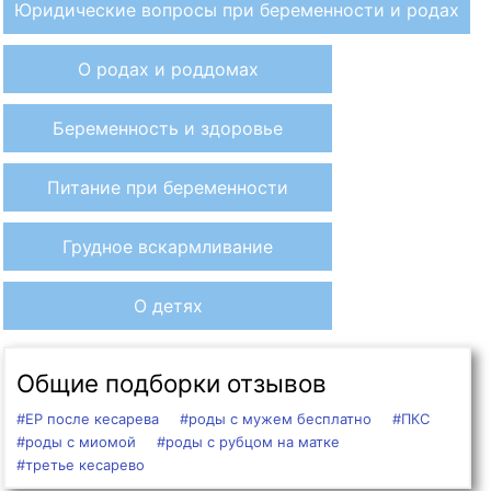
Юридические вопросы при беременности и родах
О родах и роддомах
Беременность и здоровье
Питание при беременности
Грудное вскармливание
О детях
Общие подборки отзывов
#ЕР после кесарева
#роды с мужем бесплатно
#ПКС
#роды с миомой
#роды с рубцом на матке
#третье кесарево