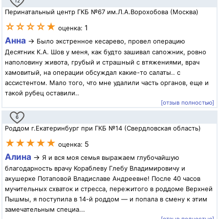
12
Перинатальный центр ГКБ №67 им.Л.А.Ворохобова (Москва)
☆☆☆☆★
1
оценка:
Анна
→
Было экстренное кесарево, провел операцию
Десятник К.А. Шов у меня, как будто зашивал сапожник, ровно
наполовину живота, грубый и страшный с втяжениями, врач
хамовитый, на операции обсуждал какие-то салаты.. с
ассистентом. Мало того, что мне удалили часть органов, еще и
такой рубец оставили..
[отзыв полностью]
6
Роддом г.Екатеринбург при ГКБ №14 (Свердловская область)
★★★★★
5
оценка:
Алина
→
Я и вся моя семья выражаем глубочайшую
благодарность врачу Кораблеву Глебу Владимировичу и
акушерке Потаповой Владиславе Андреевне! После 40 часов
мучительных схваток и стресса, пережитого в роддоме Верхней
Пышмы, я поступила в 14-й роддом — и попала в смену к этим
замечательным специа...