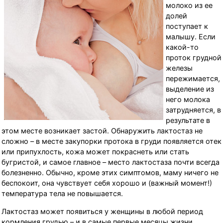
молоко из ее
долей
поступает к
малышу. Если
какой-то
проток грудной
железы
пережимается,
выделение из
него молока
затрудняется, в
результате в
этом месте возникает застой. Обнаружить лактостаз не
сложно – в месте закупорки протока в груди появляется отек
или припухлость, кожа может покраснеть или стать
бугристой, и самое главное – место лактостаза почти всегда
болезненно. Обычно, кроме этих симптомов, маму ничего не
беспокоит, она чувствует себя хорошо и (важный момент!)
температура тела не повышается.
Лактостаз может появиться у женщины в любой период
кормления грудью – и в самые первые месяцы жизни