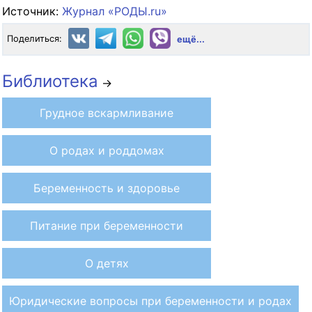
Источник:
Журнал «РОДЫ.ru»
Поделиться:
ещё...
Библиотека
→
Грудное вскармливание
О родах и роддомах
Беременность и здоровье
Питание при беременности
О детях
Юридические вопросы при беременности и родах