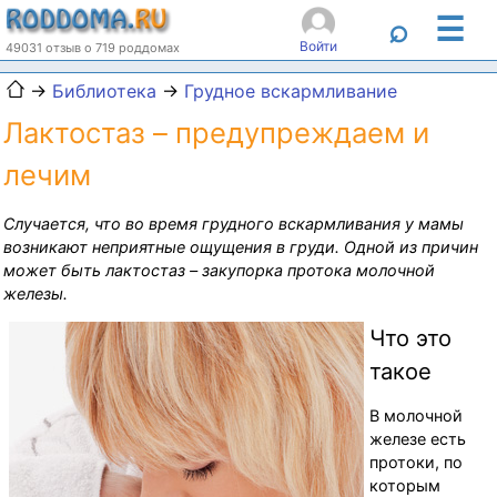
☰
⌕
Войти
49031 отзыв о 719 роддомах
→
Библиотека
→
Грудное вскармливание
Лактостаз – предупреждаем и
лечим
Случается, что во время грудного вскармливания у мамы
возникают неприятные ощущения в груди. Одной из причин
может быть лактостаз – закупорка протока молочной
железы.
Что это
такое
В молочной
железе есть
протоки, по
которым