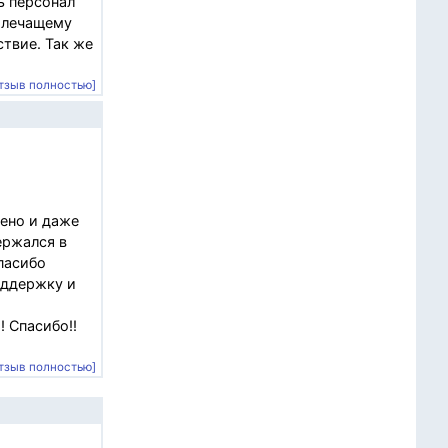
ь персонал
у лечащему
твие. Так же
тзыв полностью]
ено и даже
ержался в
пасибо
оддержку и
 Спасибо!!
тзыв полностью]