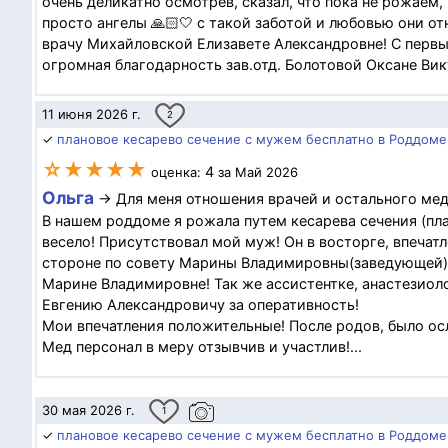
очень деликатно осмотрев, сказал, что пока не рожаем,
просто ангелы 🙏🏻🤍 с такой заботой и любовью они 
врачу Михайловской Елизавете Александровне! С первы
огромная благодарность зав.отд. Болотовой Оксане Вик
11 июня 2026 г.
2
✓
плановое кесарево сечение с мужем бесплатно в Роддоме 
☆★★★★
4
оценка:
за Май 2026
Ольга
→ Для меня отношения врачей и остального мед 
В нашем роддоме я рожала путем кесарева сечения (пл
весело! Присутствовал мой муж! Он в восторге, впечат
стороне по совету Марины Владимировны(заведующей).
Марине Владимировне! Так же ассистентке, анастезиол
Евгению Александровичу за оперативность!
Мои впечатления положительные! После родов, было ос
Мед персонал в меру отзывчив и участлив!...
30 мая 2026 г.
1
✓
плановое кесарево сечение с мужем бесплатно в Роддоме