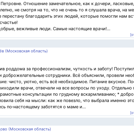
 Петровне. Отношение замечательное, как к дочери, ласковые
но, не смотря на то, что не очень то я слушала врача, на ме
не перестану благодарить этих людей, которые помогли нам вс
счастье!
обрые, вежливые люди. Самые настоящие врачи!...
[о
ёв (Московская область)
ив роддома за профессионализм, чуткость и заботу! Поступил
ли доброжелательные сотрудники. Всё объяснили, провели не
ие: чисто, уютно, есть всё необходимое. Питание вкусное. По
иходили врачи, отвечали на все вопросы по уходу. Отдельно 
грамотные консультации по грудному вскармливанию; * добр
 ловила себя на мысли: как же повезло, что выбрала именно эт
ь по‑настоящему заботятся о маме и...
[о
ово (Московская область)