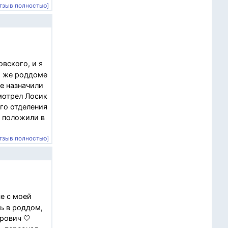
тзыв полностью]
вского, и я
м же роддоме
не назначили
мотрел Лосик
ого отделения
я положили в
тзыв полностью]
че с моей
ь в роддом,
рович 🤍