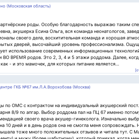
но (Московская область)
партнёрские роды. Особую благодарность выражаю таким сп
аевна, акушерка Есина Ольга, вся команда неонатологов, зав
оналы своего дела, восхитительная команда и хорошая атмо
крытых дверей, высочайший уровень профессионализма. Ощу
адует использование современных информационных технологий
 ВО ВРЕМЯ родов. Это 2, 3, 4 и 5 этажи роддома. Далее, ког
как - и это мамочек, для которых питание является...
[о
ентре ГКБ №67 им.Л.А.Ворохобова (Москва)
ды по ОМС с контрактом на индивидуальный акушерский пост.
 парня 8/9 по апгар. Выбор роддома пал на ПЦ 67 именно потом
омендацией своего врача акушер-гинеколога. Изначально выб
а 10 дней и в день родов она не смогла меня сопровождать.
слышала тоже много положительных отзывов и читала тут. С 
енту) и мужу (более шабутному), который приехал, когда мен