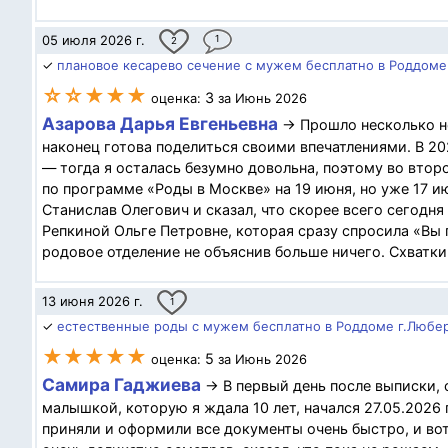
05 июля 2026 г.
1
2
✓
плановое кесарево сечение с мужем бесплатно в Роддоме 
☆☆★★★
3
оценка:
за Июнь 2026
Азарова Дарья Евгеньевна
→ Прошло несколько не
наконец готова поделиться своими впечатлениями. В 2
— тогда я осталась безумно довольна, поэтому во втор
по программе «Роды в Москве» на 19 июня, но уже 17 и
Станислав Олегович и сказал, что скорее всего сегодня
Репкиной Ольге Петровне, которая сразу спросила «Вы 
родовое отделение не объяснив больше ничего. Схватки 
13 июня 2026 г.
1
✓
естественные роды с мужем бесплатно в Роддоме г.Люб
★★★★★
5
оценка:
за Июнь 2026
Самира Гаджиева
→ В первый день после выписки, с
малышкой, которую я ждала 10 лет, начался 27.05.2026
приняли и оформили все документы очень быстро, и во