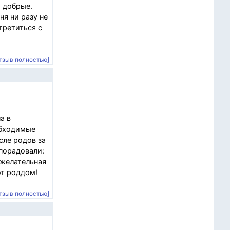
, добрые.
ня ни разу не
третиться с
тзыв полностью]
а в
обходимые
сле родов за
порадовали:
ожелательная
от роддом!
тзыв полностью]