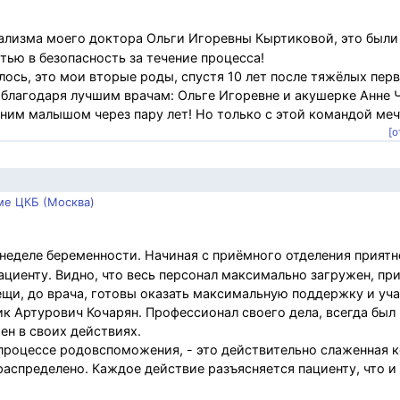
лизма моего доктора Ольги Игоревны Кыртиковой, это были
тью в безопасность за течение процесса!
лось, это мои вторые роды, спустя 10 лет после тяжёлых перв
 благодаря лучшим врачам: Ольге Игоревне и акушерке Анне 
дним малышом через пару лет! Но только с этой командой мечт
[о
ме ЦКБ (Москва)
 неделе беременности. Начиная с приёмного отделения приятн
циенту. Видно, что весь персонал максимально загружен, при
ещи, до врача, готовы оказать максимальную поддержку и уча
 Артурович Кочарян. Профессионал своего дела, всегда был 
ен в своих действиях.
процессе родовспоможения, - это действительно слаженная 
распределено. Каждое действие разъясняется пациенту, что и 