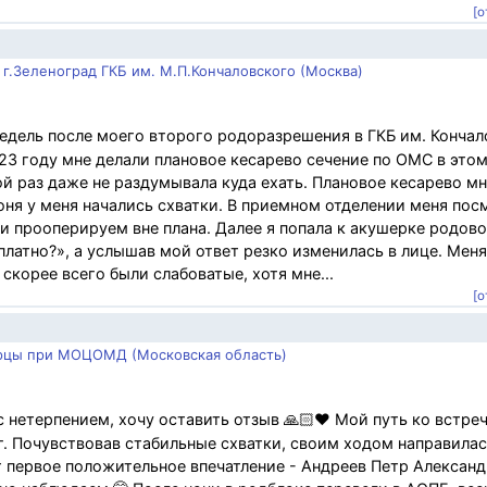
[о
г.Зеленоград ГКБ им. М.П.Кончаловского (Москва)
дель после моего второго родоразрешения в ГКБ им. Кончало
023 году мне делали плановое кесарево сечение по ОМС в это
ой раз даже не раздумывала куда ехать. Плановое кесарево м
юня у меня начались схватки. В приемном отделении меня пос
 и прооперируем вне плана. Далее я попала к акушерке родов
платно?», а услышав мой ответ резко изменилась в лице. Мен
скорее всего были слабоватые, хотя мне...
[о
ерцы при МОЦОМД (Московская область)
 нетерпением, хочу оставить отзыв 🙏🏻❤️ Мой путь ко встре
 г. Почувствовав стабильные схватки, своим ходом направилас
т первое положительное впечатление - Андреев Петр Александ