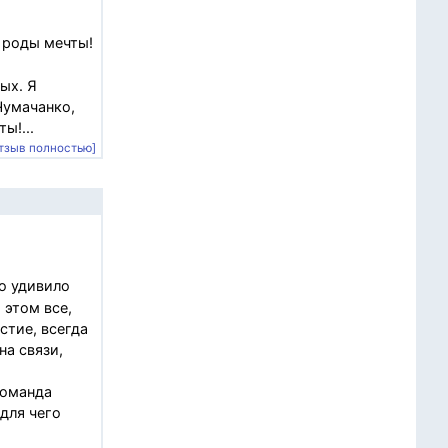
 роды мечты!
ых. Я
Чумачанко,
ы!...
тзыв полностью]
о удивило
 этом все,
стие, всегда
на связи,
команда
для чего