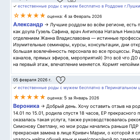
✓
естественные роды с мужем бесплатно в Роддоме г.Пушки
☆★★★★
4
оценка:
за Февраль 2026
Александр
→ Лучшие роддом во всём регионе, есть 
как доула Гузель Сафина, врач Антипова Наталья Никол
отделением Жанна Владиславовна — истинные професси
Изумительные семинары, курсы, консультации, дни от
большая вовлечённость персонала во все процессы. Р
каналов, прямых эфиров, мероприятий) Это всё что ДО и
на первый этаж, впечатление меняется. Кормят непойми 
05 февраля 2026 г.
3
✓
естественные роды с мужем бесплатно в Перинатальном ц
★★★★★
5
оценка:
за Январь 2026
Вероника
→ Добрый день. Хочу оставить отзыв на ро
14.01 по 15.01, родила спустя 18 часов, ЕР прекрасного
оказалась такая услуга, также руководствовалась рек
Симонову Светлану, но мои роды начались раньше ПДР н
прекрасная замена в лице Кривич Марии, о которой я 
удалось найти общий язык и мне(спокойной по темперам