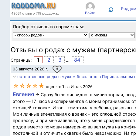
⌕
Роддом
Войти
49031 отзыв о 719 роддомах
Подбор отзывов по параметрам:
Отзывы о родах с мужем (партнерск
1
2
3
84
Страницы:
...
03 августа 2026 г.
3
✓
естественные роды с мужем бесплатно в Перинатальном ц
☆☆☆☆★
1
оценка:
за Июль 2026
Евгения
→ Сразу было очевидно: я миниатюрная, плод
этого — 17 часов экспериментов с моим организмом: о
стоящей головке. Итог – гематома у ребёнка, разрывы,
Мои личные впечатления о врачах - это сплошной стрес
процессу, и при мне заявляла, что у меня «разрываются 
родов вместо помощи намеренно вывел мужа на конфликт
постоянной и отличить схватки было невозможно. На пр