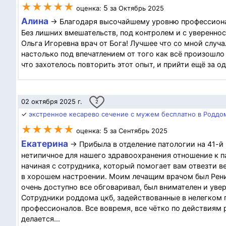
★★★★★
5
оценка:
за Октябрь 2025
Алина
→ Благодаря высочайшему уровню профессиона
Без лишних вмешательств, под контролем и с увереннос
Ольга Игоревна врач от Бога! Лучшее что со мной случа
настолько под впечатлением от того как всё произошло
что захотелось повторить этот опыт, и прийти ещё за о
02 октября 2025 г.
2
✓
экстренное кесарево сечение с мужем бесплатно в Роддо
★★★★★
5
оценка:
за Сентябрь 2025
Екатерина
→ Прибыла в отделение патологии на 41-й
нетипичное для нашего здравоохранения отношение к па
начиная с сотрудника, который помогает вам отвезти в
в хорошем настроении. Моим лечащим врачом был Реник
очень доступно все обговаривал, был внимателен и увер
Сотрудники роддома цкб, задействованные в нелегком 
профессионалов. Все вовремя, все чётко по действиям 
делается...