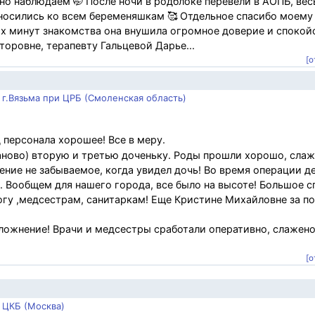
 но наблюдаем 🤭 После ночи в родблоке перевели в АОПБ, вес
относились ко всем беременяшкам 🥰 Отдельное спасибо моем
х минут знакомства она внушила огромное доверие и спокойс
торовне, терапевту Гальцевой Дарье...
[о
г.Вязьма при ЦРБ (Смоленская область)
персонала хорошее! Все в меру.
аново) вторую и третью доченьку. Роды прошли хорошо, слаж
ление не забываемое, когда увидел дочь! Во время операции д
 Вообщем для нашего города, все было на высоте! Большое с
огу ,медсестрам, санитаркам! Еще Кристине Михайловне за п
ложнение! Врачи и медсестры сработали оперативно, слажено!
[о
 ЦКБ (Москва)