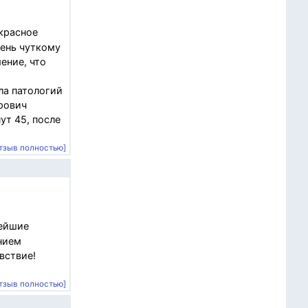
красное
чень чуткому
ение, что
ла патологий
урович
ут 45, после
тзыв полностью]
нейшие
нием
вствие!
тзыв полностью]