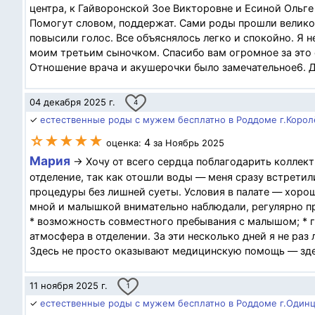
центра, к Гайворонской Зое Викторовне и Есиной Ольге
Помогут словом, поддержат. Сами роды прошли великолеп
повысили голос. Все объяснялось легко и спокойно. Я 
моим третьим сыночком. Спасибо вам огромное за это 
Отношение врача и акушерочки было замечательное6. Д
04 декабря 2025 г.
4
✓
естественные роды с мужем бесплатно в Роддоме г.Корол
☆★★★★
4
оценка:
за Ноябрь 2025
Мария
→ Хочу от всего сердца поблагодарить коллект
отделение, так как отошли воды — меня сразу встрети
процедуры без лишней суеты. Условия в палате — хорош
мной и малышкой внимательно наблюдали, регулярно пр
* возможность совместного пребывания с малышом; * 
атмосфера в отделении. За эти несколько дней я не раз
Здесь не просто оказывают медицинскую помощь — здес
11 ноября 2025 г.
1
✓
естественные роды с мужем бесплатно в Роддоме г.Одинц