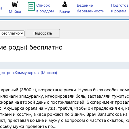
Список
Ведение
Подготов
а
в роддом
беременности
к родам
Мойка
Врачи
ие роды) бесплатно
ентре «Коммунарка» (Москва)
 крупный (3800 г), возрастные риски. Нужна была особая пом
тключали эпидуралку, игнорировали боль, заставляли тужить
 скорая на второй день с постэклампсией. Эксперимент провал
с. Акушерка орала на мужа, требуя, чтобы он предложил ей, к
ткани и кости», а «все рожают по 3 дня». Врач Загаштоков на
, приставая ко мне и мужу с вопросом о частоте схваток, х
осьбу мужа проверить по...