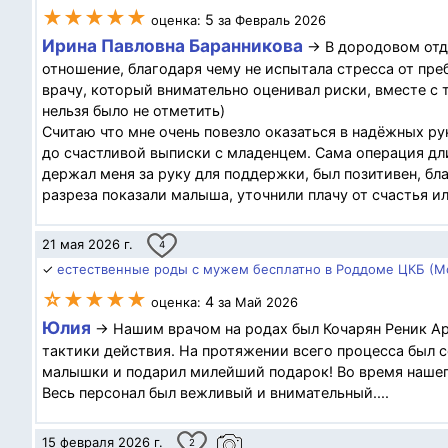
★★★★★
5
оценка:
за Февраль 2026
Ирина Павловна Баранникова
→ В дородовом отде
отношение, благодаря чему не испытала стресса от пре
врачу, который внимательно оценивал риски, вместе с 
нельзя было не отметить)
Считаю что мне очень повезло оказаться в надёжных ру
до счастливой выписки с младенцем. Сама операция дли
держал меня за руку для поддержки, был позитивен, бл
разреза показали малыша, уточнили плачу от счастья и
21 мая 2026 г.
4
✓
естественные роды с мужем бесплатно в Роддоме ЦКБ (М
☆★★★★
4
оценка:
за Май 2026
Юлия
→ Нашим врачом на родах был Кочарян Реник Ар
тактики действия. На протяжении всего процесса был 
малышки и подарил милейший подарок! Во время нашего
Весь персонал был вежливый и внимательный....
15 февраля 2026 г.
2