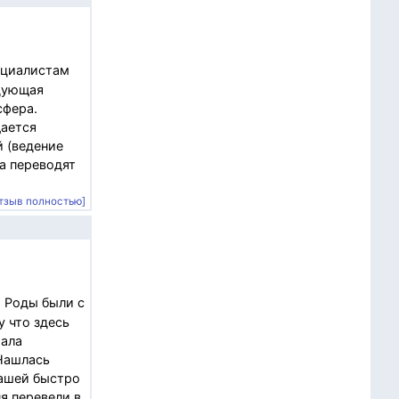
ециалистам
едующая
сфера.
щается
 (ведение
да переводят
тзыв полностью]
 Роды были с
у что здесь
рала
 Нашлась
Машей быстро
я перевели в