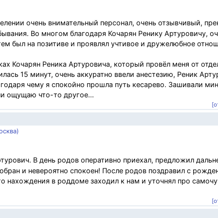
лении очень внимательный персонал, очень отзывчивый, пре
бывания. Во многом благодаря Кочарян Ренику Артуровичу, о
тем был на позитиве и проявлял учтивое и дружелюбное отнош
ках Кочарян Реника Артуровича, который провёл меня от отде
лась 15 минут, очень аккуратно ввели анестезию, Реник Арт
агодаря чему я спокойно прошла путь кесарево. Зашивали мин
ли ощущаю что-то другое...
[о
осква)
турович. В день родов оперативно приехал, предложил даль
собран и невероятно спокоен! После родов поздравил с рожде
 нахождения в роддоме заходил к нам и уточнял про самочу
[о