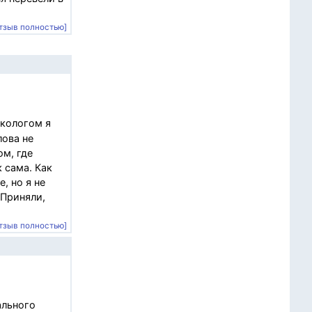
тзыв полностью]
екологом я
лова не
ом, где
к сама. Как
, но я не
 Приняли,
тзыв полностью]
ального