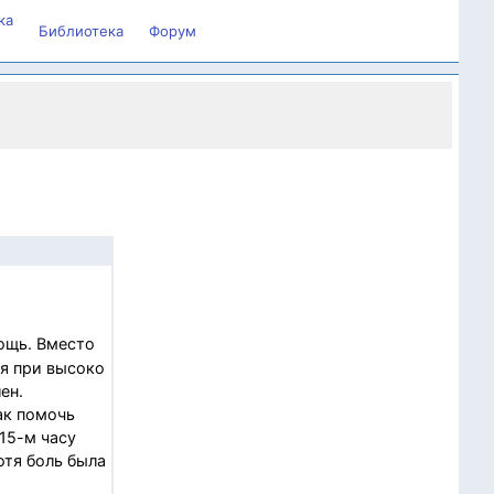
ка
Библиотека
Форум
ощь. Вместо
ся при высоко
ен.
ак помочь
 15-м часу
отя боль была