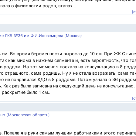
ала о физиологии родов, этапах...
[о
ме ГКБ №36 им.Ф.И.Иноземцева (Москва)
4 см. Во время беременности выросла до 10 см. При ЖК С гин
ак как миома в нижнем сегменте и, есть вероятность, что го
в роддом. На тот момент я поехала на консультацию в 8 родд
го страшного, сама родишь. Ну я не стала возражать, сама та
о не понравился КДО в 8 роддоме. Потом узнала о 36 роддоме
ь. Как раз была записана на следующий день на консультацию.
 раскрытие было 1 см...
[о
но (Московская область)
. Попала я в руки самым лучшим работниками этого перинат