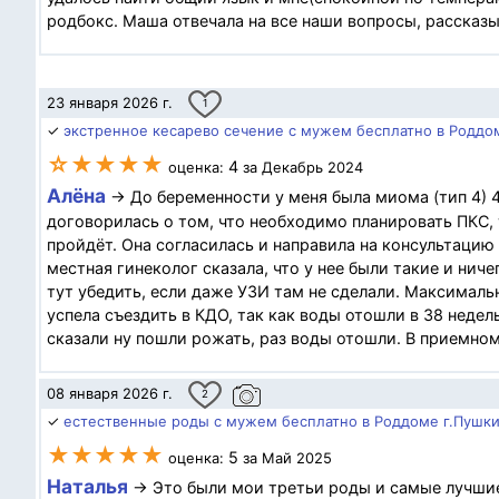
родбокс. Маша отвечала на все наши вопросы, рассказыв
23 января 2026 г.
1
✓
экстренное кесарево сечение с мужем бесплатно в Роддо
☆★★★★
4
оценка:
за Декабрь 2024
Алёна
→ До беременности у меня была миома (тип 4) 
договорилась о том, что необходимо планировать ПКС, т
пройдёт. Она согласилась и направила на консультацию 
местная гинеколог сказала, что у нее были такие и ниче
тут убедить, если даже УЗИ там не сделали. Максимальн
успела съездить в КДО, так как воды отошли в 38 недел
сказали ну пошли рожать, раз воды отошли. В приемном
08 января 2026 г.
2
✓
естественные роды с мужем бесплатно в Роддоме г.Пушки
★★★★★
5
оценка:
за Май 2025
Наталья
→ Это были мои третьи роды и самые лучшие