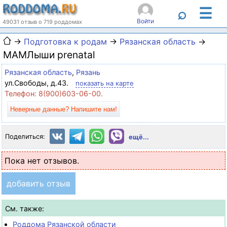
☰
⌕
Войти
49031 отзыв о 719 роддомах
→
Подготовка к родам
→
Рязанская область
→
МАМЛыши prenatal
Рязанская область
,
Рязань
ул.Свободы, д.43.
показать на карте
Телефон: 8(900)603-06-00.
Неверные данные? Напишите нам!
Поделиться:
ещё...
Пока нет отзывов.
добавить отзыв
См. также:
Роддома Рязанской области