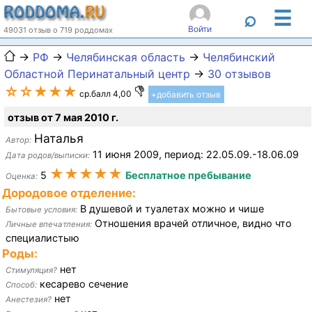
☰
⌕
Войти
49031 отзыв о 719 роддомах
→
РФ
→
Челябинская область
→
Челябинский
Областной Перинатальный центр
→
30 отзывов
☆☆★★★
ср.балл 4,00
+добавить отзыв
отзыв от 7 мая 2010 г.
Наталья
Автор:
11 июня 2009, период: 22.05.09.-18.06.09
Дата родов/выписки:
★★★★★
5
Бесплатное пребывание
Оценка:
Дородовое отделение:
В душевой и туалетах можно и чише
Бытовые условия:
Отношения врачей отличное, видно что
Личные впечатления:
специалистыю
Роды:
нет
Стимуляция?
кесарево сечение
Способ:
нет
Анестезия?