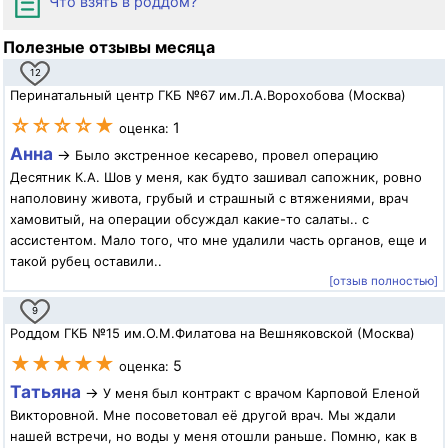
Что взять в роддом?
Полезные отзывы месяца
12
Перинатальный центр ГКБ №67 им.Л.А.Ворохобова (Москва)
☆☆☆☆★
1
оценка:
Анна
→
Было экстренное кесарево, провел операцию
Десятник К.А. Шов у меня, как будто зашивал сапожник, ровно
наполовину живота, грубый и страшный с втяжениями, врач
хамовитый, на операции обсуждал какие-то салаты.. с
ассистентом. Мало того, что мне удалили часть органов, еще и
такой рубец оставили..
[отзыв полностью]
9
Роддом ГКБ №15 им.О.М.Филатова на Вешняковской (Москва)
★★★★★
5
оценка:
Татьяна
→
У меня был контракт с врачом Карповой Еленой
Викторовной. Мне посоветовал её другой врач. Мы ждали
нашей встречи, но воды у меня отошли раньше. Помню, как в