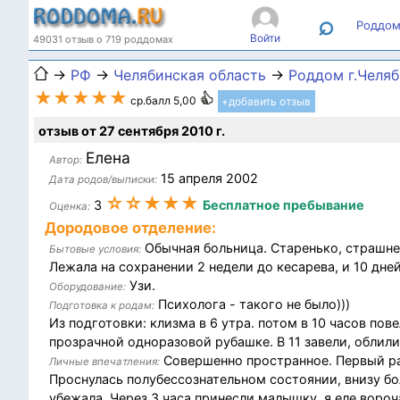
⌕
Роддом
Войти
49031 отзыв о 719 роддомах
→
РФ
→
Челябинская область
→
Роддом г.Челя
★★★★★
ср.балл 5,00
+добавить отзыв
отзыв от 27 сентября 2010 г.
Елена
Автор:
15 апреля 2002
Дата родов/выписки:
☆☆★★★
3
Бесплатное пребывание
Оценка:
Дородовое отделение:
Обычная больница. Старенько, страшне
Бытовые условия:
Лежала на сохранении 2 недели до кесарева, и 10 дней
Узи.
Оборудование:
Психолога - такого не было)))
Подготовка к родам:
Из подготовки: клизма в 6 утра. потом в 10 часов пов
прозрачной одноразовой рубашке. В 11 завели, облили
Совершенно пространное. Первый раз
Личные впечатления:
Проснулась полубессознательном состоянии, внизу бол
убежала. Через 3 часа принесли малышку, я еле вороча