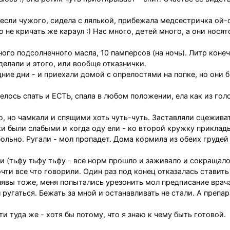
инесли чужого, сидела с лялькой, прибежала медсестричка ой-
но не кричать же караул :) Нас много, детей много, а они носят
ого подсолнечного масла, 10 памперсов (на ночь). Литр конеч
делали и этого, или вообще отказнички.
ние дни - и приехали домой с опрелостями на попке, но они 
лось спать и ЕСТЬ, спала в любом положении, ела как из гол
, но чамкали и спящими хоть чуть-чуть. Заставляли сцежива
ки были слабыми и когда оду ели - ко второй кружку приклад
ольно. Ругали - мол пропадет. Дома кормила из обеих грудей 
и (тьфу тьфу тьфу - все норм прошло и заживало и сокращало
чти все что говорили. Один раз под конец отказалась ставить
ялявы тоже, меня попытались урезонить мол предписание врач
 ругаться. Бежать за мной и останавливать не стали. А препа
и туда же - хотя бы потому, что я знаю к чему быть готовой.