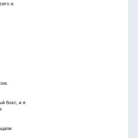
сего и
сом.
й бокс, и я
е
бщали