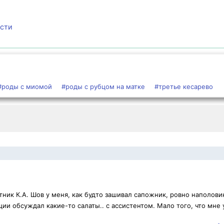
ости
#роды с миомой
#роды с рубцом на матке
#третье кесарево
ник К.А. Шов у меня, как будто зашивал сапожник, ровно наполови
ии обсуждал какие-то салаты.. с ассистентом. Мало того, что мне 