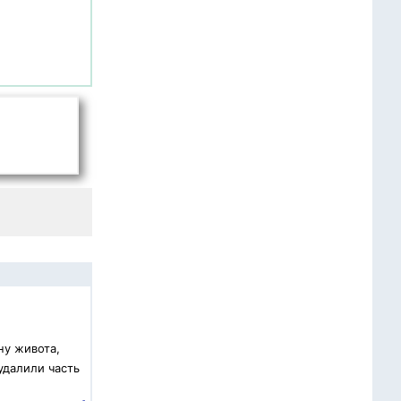
ну живота,
удалили часть