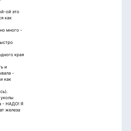
ой-ой это
ся как
но много -
быстро
одного края
ть и
ывала -
и как
сь).
 уколы
а - НАДО! Я
рат железа