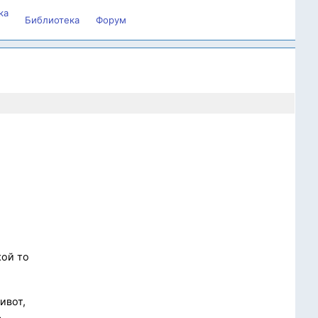
ка
Библиотека
Форум
кой то
ивот,
ь