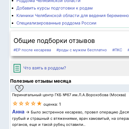
Роддома Челябинской области
Добавить курсы подготовки к родам
Клиники Челябинской области для ведения беременн
Специализированные роддома России
Общие подборки отзывов
#ЕР после кесарева
#роды с мужем бесплатно
#ПКС
Что взять в роддом?
Полезные отзывы месяца
11
Перинатальный центр ГКБ №67 им.Л.А.Ворохобова (Москва)
☆☆☆☆★
1
оценка:
Анна
→
Было экстренное кесарево, провел операцию Десят
грубый и страшный с втяжениями, врач хамовитый, на операц
органов, еще и такой рубец оставили..