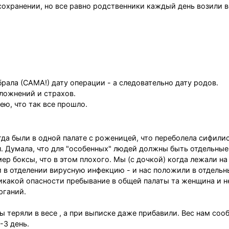
охранении, но все равно родственники каждый день возили в
рала (САМА!) дату операции - а следовательно дату родов.
сложнений и страхов.
ею, что так все прошло.
да были в одной палате с роженицей, что переболела сифили
 Думала, что для "особенных" людей должны быть отдельные
ер боксы, что в этом плохого. Мы (с дочкой) когда лежали на
 в отделении вирусную инфекцию - и нас положили в отдельны
никакой опасности пребывание в общей палаты та женщина и н
рганий.
ы теряли в весе , а при выписке даже прибавили. Вес нам соо
-3 день.