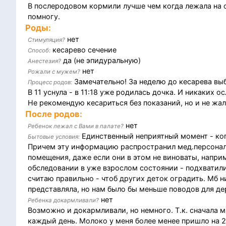
В послеродовом кормили лучше чем когда лежала на с
помногу.
Роды:
нет
Стимуляция?
кесарево сечение
Способ:
да (не эпидуральную)
Анестезия?
нет
Рожали с мужем?
Замечательно! За неделю до кесарева выб
Процесс родов:
В 11 уснула - в 11:18 уже родилась дочка. И никаких о
Не рекомендую кесариться без показаний, но и не жал
После родов:
нет
Ребенок лежал с Вами в палате?
Единственный неприятный момент - ког
Бытовые условия:
Причем эту информацию распространил мед.персонал.
помещения, даже если они в этом не виноваты, наприм
обследовании в уже взрослом состоянии - подхватили
считаю правильно - чтоб других деток оградить. Мб 
представляла, но нам было бы меньше поводов для де
нет
Ребенка докармливали?
Возможно и докармливали, но немного. Т.к. сначала м
каждый день. Молоко у меня более менее пришло на 2