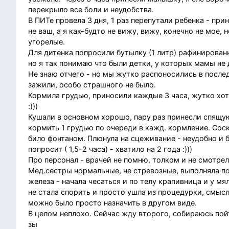
перекрыло все боли и неудобства.
В ПИТе провела 3 дня, 1 раз перепутали ребенка - пр
не ваш, а я как-будто не вижу, вижу, конечно не мое, 
угорелые.
Для дитенка попросили бутылку (1 литр) рафинированн
но я так понимаю что были детки, у которых мамы не 
Не знаю отчего - но мы жутко распоносились в послед
зажили, особо страшного не было.
Кормила грудью, приносили каждые 3 часа, жутко хоте
:)))
Кушали в основном хорошо, пару раз принесли спящую
кормить 1 грудью по очереди в кажд. кормление. Сос
било фонтаном. Плюнула на сцеживание - неудобно и б
попросит ( 1,5-2 часа) - хватило на 2 года :)))
Про персонал - врачей не помню, толком и не смотрел
Мед.сестры нормальные, не стревозные, выполняла по
железа - начала чесаться и по телу крапивница и у м
не стала спорить и просто ушла из процедурки, смысл
можно было просто назначить в другом виде.
В целом неплохо. Сейчас жду второго, собираюсь пойт
зы