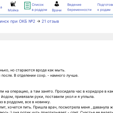
Список
Ведение
Подготов
а
в роддом
беременности
к родам
Мойка
Врачи
бинск при ОКБ №2
→
21 отзыв
нько, но стараются вроде как мыть.
 после. В отделении сохр. - намного лучше.
ели на операцию, а там занято. Просидела час в коридоре в ка
 йодом, привязали руки, поставили укол и я уплыла.
 в роддоме, все в новинку.
ит, хочется пить. Пришла врач, посмотрела меня , даванула ж
юсь :) она ротик чуть приоткрывает - спит. Счастье ее видет