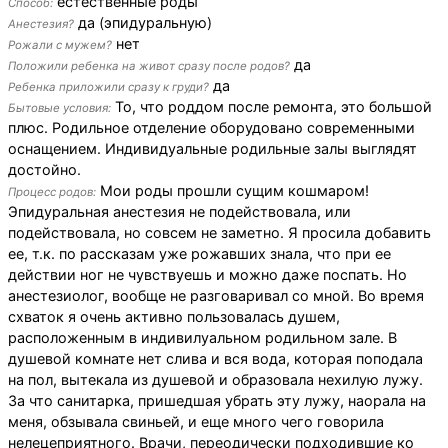
естественные роды
Способ:
да (эпидуральную)
Анестезия?
нет
Рожали с мужем?
да
Положили ребенка на живот сразу после родов?
да
Ребенка приложили сразу к груди?
То, что роддом после ремонта, это большой
Бытовые условия:
плюс. Родильное отделение оборудовано современными
оснащением. Индивидуальные родильные залы выглядят
достойно.
Мои роды прошли сущим кошмаром!
Процесс родов:
Эпидуральная анестезия не подействовала, или
подействовала, но совсем не заметно. Я просила добавить
ее, т.к. по рассказам уже рожавших знала, что при ее
действии ног не чувствуешь и можно даже поспать. Но
анестезиолог, вообще не разговаривал со мной. Во время
схваток я очень активно пользовалась душем,
расположенным в индивилуальном родильном зале. В
душевой комнате нет слива и вся вода, которая поподала
на пол, вытекала из душевой и образовала нехилую лужу.
За что санитарка, пришедшая убрать эту лужу, наорала на
меня, обзывала свиньей, и еще много чего говорила
нелецеприятного. Врачи, переодически подходившие ко