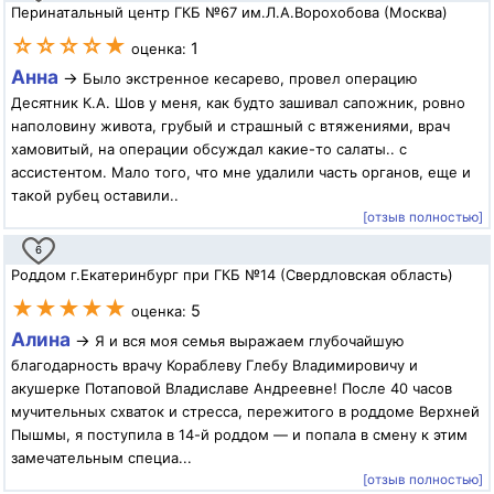
Перинатальный центр ГКБ №67 им.Л.А.Ворохобова (Москва)
☆☆☆☆★
1
оценка:
Анна
→
Было экстренное кесарево, провел операцию
Десятник К.А. Шов у меня, как будто зашивал сапожник, ровно
наполовину живота, грубый и страшный с втяжениями, врач
хамовитый, на операции обсуждал какие-то салаты.. с
ассистентом. Мало того, что мне удалили часть органов, еще и
такой рубец оставили..
[отзыв полностью]
6
Роддом г.Екатеринбург при ГКБ №14 (Свердловская область)
★★★★★
5
оценка:
Алина
→
Я и вся моя семья выражаем глубочайшую
благодарность врачу Кораблеву Глебу Владимировичу и
акушерке Потаповой Владиславе Андреевне! После 40 часов
мучительных схваток и стресса, пережитого в роддоме Верхней
Пышмы, я поступила в 14-й роддом — и попала в смену к этим
замечательным специа...
[отзыв полностью]