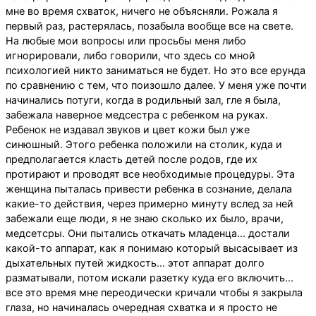
мне во время схваток, ничего не объясняли. Рожала я
первый раз, растерялась, позабыла вообще все на свете.
На любые мои вопросы или просьбы меня либо
игнорировали, либо говорили, что здесь со мной
психологией никто заниматься не будет. Но это все ерунда
по сравнению с тем, что поизошло далее. У меня уже почти
начинались потуги, когда в родильный зал, гле я была,
забежала наверное медсестра с ребенком на руках.
Ребенок не издавал звуков и цвет кожи был уже
синюшный. Этого ребенка положили на столик, куда и
предполагается класть детей после родов, где их
протирают и проводят все необходимые процедуры. Эта
женщина пыталась привести ребенка в сознание, делала
какие-то действия, через примерно минуту вслед за ней
забежали еще люди, я не знаю сколько их было, врачи,
медсетсры. Они пытались откачать младенца... достали
какой-то аппарат, как я понимаю который высасывает из
дыхательных путей жидкость... этот аппарат долго
разматывали, потом искали разетку куда его включить...
все это время мне переодически кричали чтобы я закрыла
глаза, но начиналась очередная схватка и я просто не