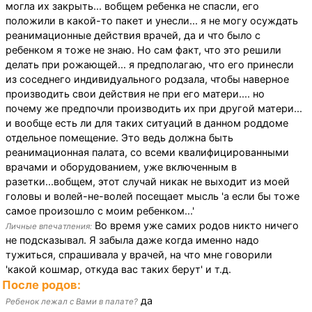
могла их закрыть... вобщем ребенка не спасли, его
положили в какой-то пакет и унесли... я не могу осуждать
реанимационные действия врачей, да и что было с
ребенком я тоже не знаю. Но сам факт, что это решили
делать при рожающей... я предполагаю, что его принесли
из соседнего индивидуального родзала, чтобы наверное
производить свои действия не при его матери.... но
почему же предпочли производить их при другой матери...
и вообще есть ли для таких ситуаций в данном роддоме
отдельное помещение. Это ведь должна быть
реанимационная палата, со всеми квалифицированными
врачами и оборудованием, уже включенным в
разетки...вобщем, этот случай никак не выходит из моей
головы и волей-не-волей посещает мысль 'а если бы тоже
самое произошло с моим ребенком...'
Во время уже самих родов никто ничего
Личные впечатления:
не подсказывал. Я забыла даже когда именно надо
тужиться, спрашивала у врачей, на что мне говорили
'какой кошмар, откуда вас таких берут' и т.д.
После родов:
да
Ребенок лежал с Вами в палате?