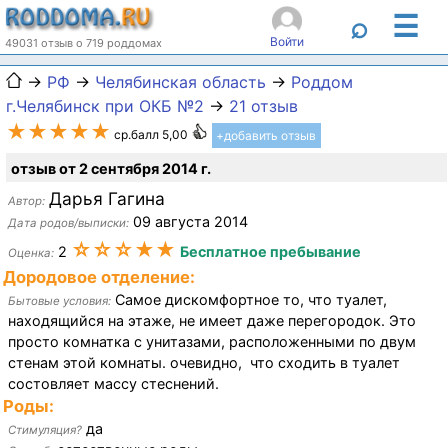
☰
⌕
Войти
49031 отзыв о 719 роддомах
→
РФ
→
Челябинская область
→
Роддом
г.Челябинск при ОКБ №2
→
21 отзыв
★★★★★
ср.балл 5,00
+добавить отзыв
отзыв от 2 сентября 2014 г.
Дарья Гагина
Автор:
09 августа 2014
Дата родов/выписки:
☆☆☆★★
2
Бесплатное пребывание
Оценка:
Дородовое отделение:
Самое дискомфортное то, что туалет,
Бытовые условия:
находящийся на этаже, не имеет даже перегородок. Это
просто комнатка с унитазами, расположенными по двум
стенам этой комнаты. очевидно, что сходить в туалет
состовляет массу стеснений.
Роды:
да
Стимуляция?