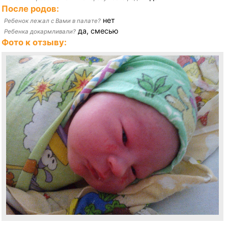
После родов:
нет
Ребенок лежал с Вами в палате?
да, смесью
Ребенка докармливали?
Фото к отзыву: