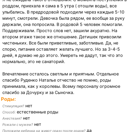
роддом, приехала я сама в 5 утра ( отошли воды), все
улыбались. В предродовой подходили через каждые 5-10
минут, смотрели. Девочка была рядом, ее вообще за руку
держали, она попросила. В родовой 5 человек помогали.
Поддерживали. Просто слов нет, зашили акуратно. На
втором этаже такое же отношение. Детишек привозили
чистеньких. Все были приветливые, заботливые. Да, не
спорю, питание оставляет желать лучшего. Но за 3-4-5
дней, я думаю не до этого. Умереть не дадут, так что это
нормально, это не санаторий.
Впечатление осталось светлым и приятным. Отдельное
спасибо Руденко Наталье отчество не помню, роды
принимала, как у королевы. Всему персоналу огромное
спасибо за Дочурку и за Сыночка.
Роды:
нет
Стимуляция?
естественные роды
Способ:
нет
Анестезия?
нет
Рожали с мужем?
да
Положили ребенка на живот сразу после родов?