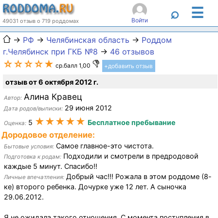
☰
⌕
Войти
49031 отзыв о 719 роддомах
→
РФ
→
Челябинская область
→
Роддом
г.Челябинск при ГКБ №8
→
46 отзывов
☆☆☆☆★
ср.балл 1,00
+добавить отзыв
отзыв от 6 октября 2012 г.
Алина Кравец
Автор:
29 июня 2012
Дата родов/выписки:
★★★★★
5
Бесплатное пребывание
Оценка:
Дородовое отделение:
Самое главное-это чистота.
Бытовые условия:
Подходили и смотрели в предродовой
Подготовка к родам:
каждые 5 минут. Спасибо!!
Добрый час!!! Рожала в этом роддоме (8-
Личные впечатления:
ке) второго ребенка. Дочурке уже 12 лет. А сыночка
29.06.2012.
Я не ожидала такого отношения. С момента поступления в