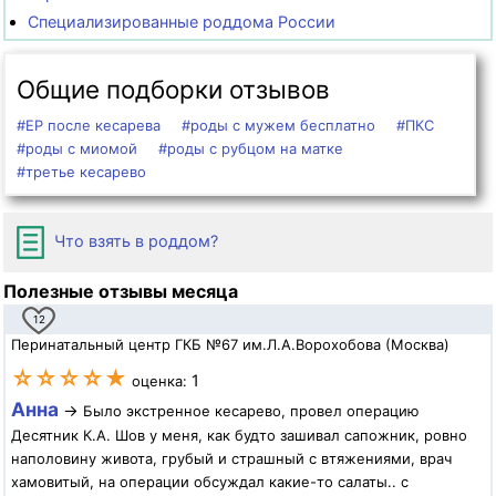
Специализированные роддома России
Общие подборки отзывов
#ЕР после кесарева
#роды с мужем бесплатно
#ПКС
#роды с миомой
#роды с рубцом на матке
#третье кесарево
Что взять в роддом?
Полезные отзывы месяца
12
Перинатальный центр ГКБ №67 им.Л.А.Ворохобова (Москва)
☆☆☆☆★
1
оценка:
Анна
→
Было экстренное кесарево, провел операцию
Десятник К.А. Шов у меня, как будто зашивал сапожник, ровно
наполовину живота, грубый и страшный с втяжениями, врач
хамовитый, на операции обсуждал какие-то салаты.. с