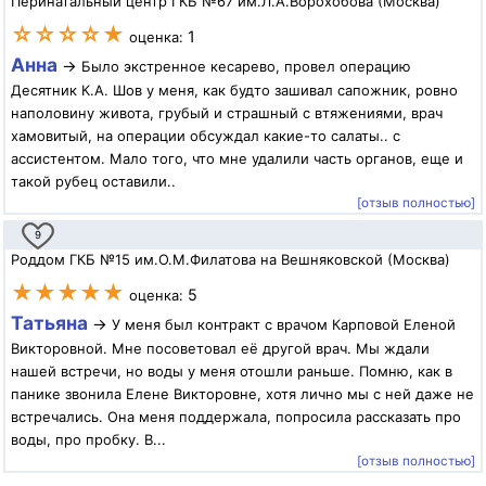
Перинатальный центр ГКБ №67 им.Л.А.Ворохобова (Москва)
☆☆☆☆★
1
оценка:
Анна
→
Было экстренное кесарево, провел операцию
Десятник К.А. Шов у меня, как будто зашивал сапожник, ровно
наполовину живота, грубый и страшный с втяжениями, врач
хамовитый, на операции обсуждал какие-то салаты.. с
ассистентом. Мало того, что мне удалили часть органов, еще и
такой рубец оставили..
[отзыв полностью]
9
Роддом ГКБ №15 им.О.М.Филатова на Вешняковской (Москва)
★★★★★
5
оценка:
Татьяна
→
У меня был контракт с врачом Карповой Еленой
Викторовной. Мне посоветовал её другой врач. Мы ждали
нашей встречи, но воды у меня отошли раньше. Помню, как в
панике звонила Елене Викторовне, хотя лично мы с ней даже не
встречались. Она меня поддержала, попросила рассказать про
воды, про пробку. В...
[отзыв полностью]