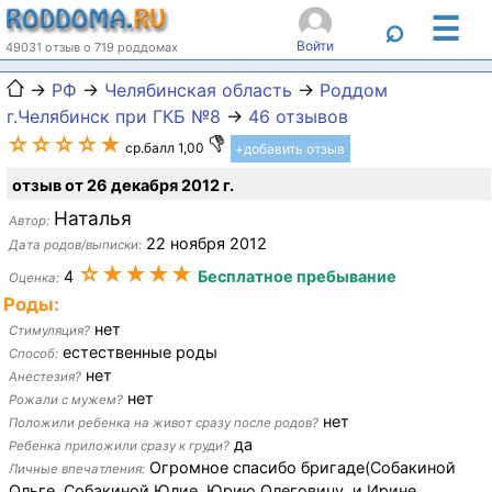
☰
⌕
Войти
49031 отзыв о 719 роддомах
→
РФ
→
Челябинская область
→
Роддом
г.Челябинск при ГКБ №8
→
46 отзывов
☆☆☆☆★
ср.балл 1,00
+добавить отзыв
отзыв от 26 декабря 2012 г.
Наталья
Автор:
22 ноября 2012
Дата родов/выписки:
☆★★★★
4
Бесплатное пребывание
Оценка:
Роды:
нет
Стимуляция?
естественные роды
Способ:
нет
Анестезия?
нет
Рожали с мужем?
нет
Положили ребенка на живот сразу после родов?
да
Ребенка приложили сразу к груди?
Огромное спасибо бригаде(Собакиной
Личные впечатления:
Ольге, Собакиной Юлие, Юрию Олеговичу, и Ирине