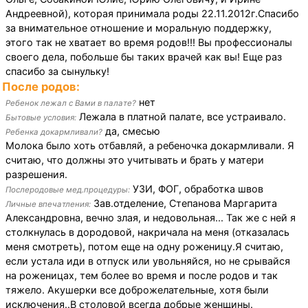
Андреевной), которая принимала роды 22.11.2012г.Спасибо
за внимательное отношение и моральную поддержку,
этого так не хватает во время родов!!! Вы профессионалы
своего дела, побольше бы таких врачей как вы! Еще раз
спасибо за сынульку!
После родов:
нет
Ребенок лежал с Вами в палате?
Лежала в платной палате, все устраивало.
Бытовые условия:
да, смесью
Ребенка докармливали?
Молока было хоть отбавляй, а ребеночка докармливали. Я
считаю, что должны это учитывать и брать у матери
разрешения.
УЗИ, ФОГ, обработка швов
Послеродовые мед.процедуры:
Зав.отделение, Степанова Маргарита
Личные впечатления:
Александровна, вечно злая, и недовольная... Так же с ней я
столкнулась в дородовой, накричала на меня (отказалась
меня смотреть), потом еще на одну роженицу.Я считаю,
если устала иди в отпуск или увольняйся, но не срывайся
на роженицах, тем более во время и после родов и так
тяжело. Акушерки все доброжелательные, хотя были
исключения..В столовой всегда добрые женщины.