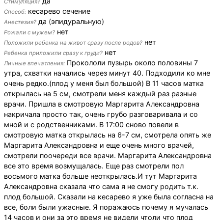
да
Стимуляция?
кесарево сечение
Способ:
да (эпидуральную)
Анестезия?
нет
Рожали с мужем?
нет
Положили ребенка на живот сразу после родов?
нет
Ребенка приложили сразу к груди?
Прокололи пузырь около половины 7
Личные впечатления:
утра, схватки начались через минут 40. Подходили ко мне
очень редко.(плод у меня был большой) В 11 часов матка
открылась на 5 см, смотрели меня каждый раз разные
врачи. Пришла в смотровую Маргарита Александровна
накричала просто так, очень грубо разговаривала и со
мной и с родственниками. В 17:00 сново повели в
смотровую матка открылась на 6-7 см, смотрела опять же
Маргарита Александровна и еще очень много врачей,
смотрели поочереди все врачи. Маргарита Александровна
все это время возмущалась. Еще раз смотрели пол
восьмого матка больше неоткрылась.И тут Маргарита
Александровна сказала что сама я не смогу родить т.к.
плод большой. Сказали на кесарево я уже была согласна на
все, боли были ужасные. Я поражаюсь почему я мучалась
14 часов и они за это время не видели чтоли что плод