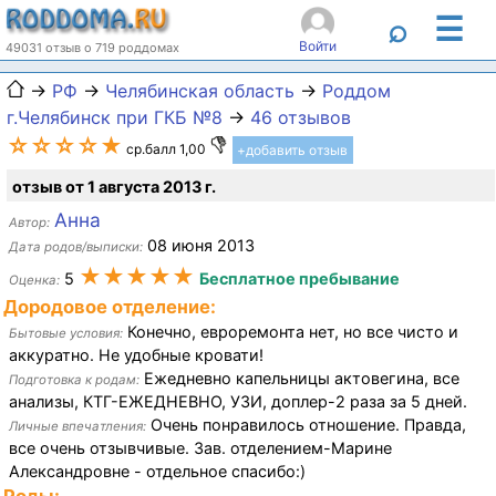
☰
⌕
Войти
49031 отзыв о 719 роддомах
→
РФ
→
Челябинская область
→
Роддом
г.Челябинск при ГКБ №8
→
46 отзывов
☆☆☆☆★
ср.балл 1,00
+добавить отзыв
отзыв от 1 августа 2013 г.
Анна
Автор:
08 июня 2013
Дата родов/выписки:
★★★★★
5
Бесплатное пребывание
Оценка:
Дородовое отделение:
Конечно, евроремонта нет, но все чисто и
Бытовые условия:
аккуратно. Не удобные кровати!
Ежедневно капельницы актовегина, все
Подготовка к родам:
анализы, КТГ-ЕЖЕДНЕВНО, УЗИ, доплер-2 раза за 5 дней.
Очень понравилось отношение. Правда,
Личные впечатления:
все очень отзывчивые. Зав. отделением-Марине
Александровне - отдельное спасибо:)