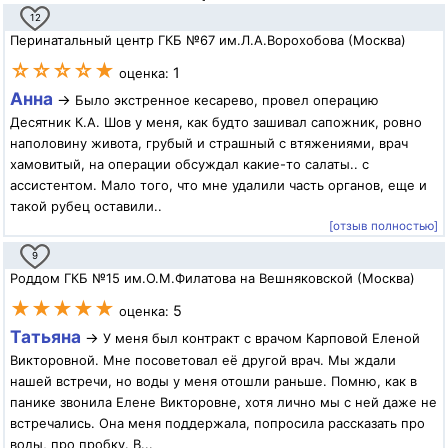
12
Перинатальный центр ГКБ №67 им.Л.А.Ворохобова (Москва)
☆☆☆☆★
1
оценка:
Анна
→
Было экстренное кесарево, провел операцию
Десятник К.А. Шов у меня, как будто зашивал сапожник, ровно
наполовину живота, грубый и страшный с втяжениями, врач
хамовитый, на операции обсуждал какие-то салаты.. с
ассистентом. Мало того, что мне удалили часть органов, еще и
такой рубец оставили..
[отзыв полностью]
9
Роддом ГКБ №15 им.О.М.Филатова на Вешняковской (Москва)
★★★★★
5
оценка:
Татьяна
→
У меня был контракт с врачом Карповой Еленой
Викторовной. Мне посоветовал её другой врач. Мы ждали
нашей встречи, но воды у меня отошли раньше. Помню, как в
панике звонила Елене Викторовне, хотя лично мы с ней даже не
встречались. Она меня поддержала, попросила рассказать про
воды, про пробку. В...