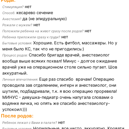
Роды:
нет
Стимуляция?
кесарево сечение
Способ:
да (не эпидуральную)
Анестезия?
нет
Рожали с мужем?
нет
Положили ребенка на живот сразу после родов?
нет
Ребенка приложили сразу к груди?
Хорошие. Есть фитбол, массажеры. Но у
Бытовые условия:
меня было КС, так что не пригодились:)
Спасибо бригаде врачей, анестезиолог
Процесс родов:
вообще выше всяких похвал! Минус - долгое ожидание
врачей уже на операционном столе сильно пугает. Шов
аккуратный.
Еще раз спасибо врачам! Операцию
Личные впечатления:
проводила зав отделением, интерн и анестезиолог, они
шутили, подбадривали, т.к. я всю операцию проревела!
МИНУС - девушка-педиатр очень напугала словами о
водянке яичка, но опять же спасибо анестезиологу-
успокоил:)))
После родов:
нет
Ребенок лежал с Вами в палате?
Нормальные, все чисто, аккуратно. Кровати
Бытовые условия: