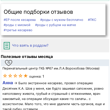
Общие подборки отзывов
#ЕР после кесарева
#роды с мужем бесплатно
#ПКС
#роды с миомой
#роды с рубцом на матке
#третье кесарево
Что взять в роддом?
Полезные отзывы месяца
10
Перинатальный центр ГКБ №67 им.Л.А.Ворохобова (Москва)
☆☆☆☆★
1
оценка:
Анна
→
Было экстренное кесарево, провел операцию
Десятник К.А. Шов у меня, как будто зашивал сапожник, ровно
наполовину живота, грубый и страшный с втяжениями, врач
хамовитый, на операции обсуждал какие-то салаты.. с
ассистентом. Мало того, что мне удалили часть органов, еще и
такой рубец оставили..