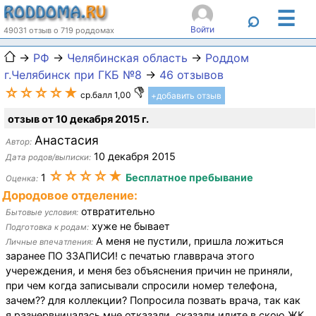
☰
⌕
Войти
49031 отзыв о 719 роддомах
→
РФ
→
Челябинская область
→
Роддом
г.Челябинск при ГКБ №8
→
46 отзывов
☆☆☆☆★
ср.балл 1,00
+добавить отзыв
отзыв от 10 декабря 2015 г.
Анастасия
Автор:
10 декабря 2015
Дата родов/выписки:
☆☆☆☆★
1
Бесплатное пребывание
Оценка:
Дородовое отделение:
отвратительно
Бытовые условия:
хуже не бывает
Подготовка к родам:
А меня не пустили, пришла ложиться
Личные впечатления:
заранее ПО ЗЗАПИСИ! с печатью главврача этого
учереждения, и меня без объяснения причин не приняли,
при чем когда записывали спросили номер телефона,
зачем?? для коллекции? Попросила позвать врача, так как
я разнервничалась мне отказали, сказали идите в скою ЖК