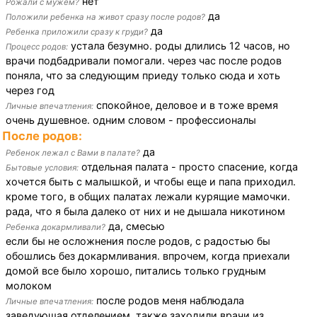
нет
Рожали с мужем?
да
Положили ребенка на живот сразу после родов?
да
Ребенка приложили сразу к груди?
устала безумно. роды длились 12 часов, но
Процесс родов:
врачи подбадривали помогали. через час после родов
поняла, что за следующим приеду только сюда и хоть
через год
спокойное, деловое и в тоже время
Личные впечатления:
очень душевное. одним словом - профессионалы
После родов:
да
Ребенок лежал с Вами в палате?
отдельная палата - просто спасение, когда
Бытовые условия:
хочется быть с малышкой, и чтобы еще и папа приходил.
кроме того, в общих палатах лежали курящие мамочки.
рада, что я была далеко от них и не дышала никотином
да, смесью
Ребенка докармливали?
если бы не осложнения после родов, с радостью бы
обошлись без докармливания. впрочем, когда приехали
домой все было хорошо, питались только грудным
молоком
после родов меня наблюдала
Личные впечатления:
заведующая отделением, также заходили врачи из