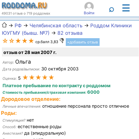
☰
⌕
Войти
49031 отзыв о 719 роддомах
→
РФ
→
Челябинская область
→
Роддом Клиники
ЮУГМУ (бывш. №7)
→
82 отзыва
☆☆★★★
ср.балл 3,83
+добавить отзыв
отзыв от 28 мая 2007 г.
Ольга
Автор:
30 октября 2003
Дата родов/выписки:
★★★★★
5
Оценка:
Платное пребывание по контракту с роддомом
6000
Стоимость пребывания/страховая компания:
Дородовое отделение:
отношение персонала просто отличное
Личные впечатления:
Роды:
нет
Стимуляция?
естественные роды
Способ:
да (эпидуральную)
Анестезия?