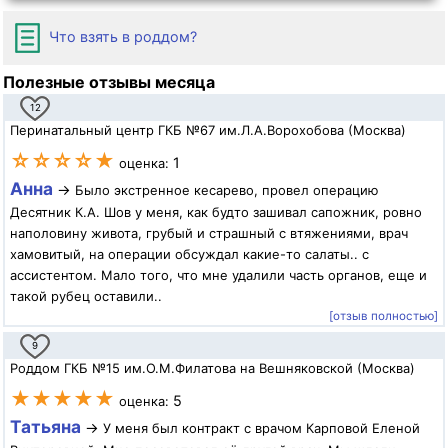
Что взять в роддом?
Полезные отзывы месяца
12
Перинатальный центр ГКБ №67 им.Л.А.Ворохобова (Москва)
☆☆☆☆★
1
оценка:
Анна
→
Было экстренное кесарево, провел операцию
Десятник К.А. Шов у меня, как будто зашивал сапожник, ровно
наполовину живота, грубый и страшный с втяжениями, врач
хамовитый, на операции обсуждал какие-то салаты.. с
ассистентом. Мало того, что мне удалили часть органов, еще и
такой рубец оставили..
[отзыв полностью]
9
Роддом ГКБ №15 им.О.М.Филатова на Вешняковской (Москва)
★★★★★
5
оценка:
Татьяна
→
У меня был контракт с врачом Карповой Еленой