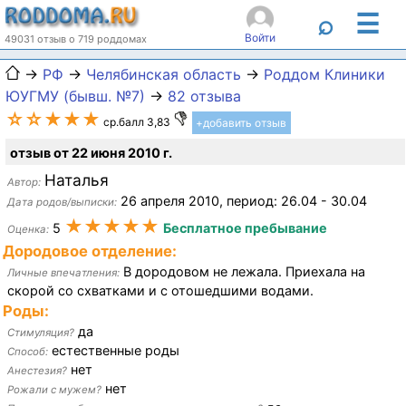
☰
⌕
Войти
49031 отзыв о 719 роддомах
→
РФ
→
Челябинская область
→
Роддом Клиники
ЮУГМУ (бывш. №7)
→
82 отзыва
☆☆★★★
ср.балл 3,83
+добавить отзыв
отзыв от 22 июня 2010 г.
Наталья
Автор:
26 апреля 2010, период: 26.04 - 30.04
Дата родов/выписки:
★★★★★
5
Бесплатное пребывание
Оценка:
Дородовое отделение:
В дородовом не лежала. Приехала на
Личные впечатления:
скорой со схватками и с отошедшими водами.
Роды:
да
Стимуляция?
естественные роды
Способ:
нет
Анестезия?
нет
Рожали с мужем?