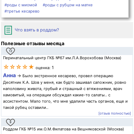
#роды с миомой
#роды с рубцом на матке
#третье кесарево
Что взять в роддом?
Полезные отзывы месяца
12
Перинатальный центр ГКБ №67 им.Л.А.Ворохобова (Москва)
☆☆☆☆★
1
оценка:
Анна
→
Было экстренное кесарево, провел операцию
Десятник К.А. Шов у меня, как будто зашивал сапожник, ровно
наполовину живота, грубый и страшный с втяжениями, врач
хамовитый, на операции обсуждал какие-то салаты.. с
ассистентом. Мало того, что мне удалили часть органов, еще и
такой рубец оставили..
[отзыв полностью]
9
Роддом ГКБ №15 им.О.М.Филатова на Вешняковской (Москва)