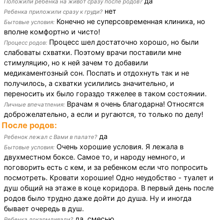
да
Положили ребенка на живот сразу после родов?
нет
Ребенка приложили сразу к груди?
Конечно не суперсовременная клиника, но
Бытовые условия:
вполне комфортно и чисто!
Процесс шел достаточно хорошо, но были
Процесс родов:
слабоваты схватки. Поэтому врачи поставили мне
стимуляцию, но к ней зачем то добавили
медикаментозный сон. Поспать и отдохнуть так и не
получилось, а схватки усилились значительно, и
переносить их было гораздо тяжелее в таком состоянии.
Врачам я очень благодарна! Относятся
Личные впечатления:
доброжелательно, а если и ругаются, то только по делу!
После родов:
да
Ребенок лежал с Вами в палате?
Очень хорошие условия. Я лежала в
Бытовые условия:
двухместном боксе. Самое то, и народу немного, и
поговорить есть с кем, и за ребенком если что попросить
посмотреть. Кровати хорошие! Одно неудобство - туалет и
душ общий на этаже в коце коридора. В первый день после
родов было трудно даже дойти до душа. Ну и иногда
бывает очередь в душ.
да, смесью
Ребенка докармливали?