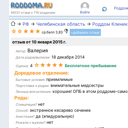
⌕
Роддом
Войти
49031 отзыв о 719 роддомах
→
РФ
→
Челябинская область
→
Роддом Клиник
☆☆★★★
ср.балл 3,83
+добавить отзыв
отзыв от 10 января 2015 г.
Валерия
Автор:
18 декабря 2014
Дата родов/выписки:
☆★★★★
4
Бесплатное пребывание
Оценка:
Дородовое отделение:
приемлимые
Бытовые условия:
внимательные медсестры
Подготовка к родам:
хорошие! ОПБ в этом роддоме-самое
Личные впечатления:
Роды:
нет
Стимуляция?
экстренное кесарево сечение
Способ:
да (эпидуральную)
Анестезия?
нет
Рожали с мужем?