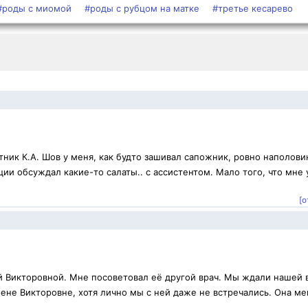
#роды с миомой
#роды с рубцом на матке
#третье кесарево
ник К.А. Шов у меня, как будто зашивал сапожник, ровно наполови
ии обсуждал какие-то салаты.. с ассистентом. Мало того, что мне 
[о
й Викторовной. Мне посоветовал её другой врач. Мы ждали нашей 
ене Викторовне, хотя лично мы с ней даже не встречались. Она ме
.