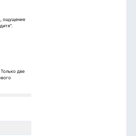
ц, ощущение
дитя".
 Только две
ового