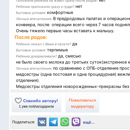
нет
Положили ребенка на живот сразу после родов?
нет
Ребенка приложили сразу к груди?
комфортные
Бытовые условия:
В предродовых палатах и операцион
Личные впечатления:
конвеера, после операции всего через 7 часов подняли
Очень тяжело первые часы вставать к малышу.
После родов:
да
Ребенок лежал с Вами в палате?
терпимые
Бытовые условия:
да, смесью
Ребенка докармливали?
не было своего молока до третьих суток(экстренное 
по сравнению с ОПБ-отделение прост
Личные впечатления:
медсестры (одна постовая и одна процедурная) вежл
отделения).
Медсестры отделения новорожденных-прекрасны без
Пожаловаться
Спасибо автору!
модератору
1
уже поблагодарили
Поделиться:
ещё...