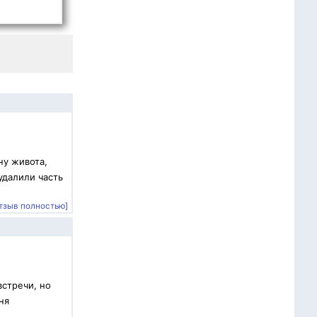
ну живота,
удалили часть
тзыв полностью]
встречи, но
ня