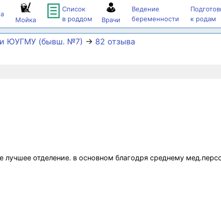
Список
Ведение
Подготов
а
в роддом
беременности
к родам
Мойка
Врачи
и ЮУГМУ (бывш. №7)
→
82 отзыва
 лучшее отделение. в основном благодря среднему мед.персо