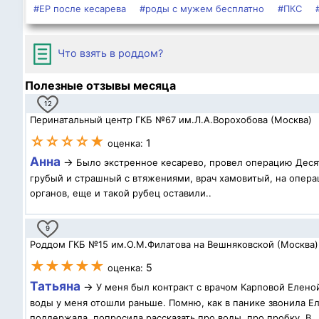
#ЕР после кесарева
#роды с мужем бесплатно
#ПКС
Что взять в роддом?
Полезные отзывы месяца
12
Перинатальный центр ГКБ №67 им.Л.А.Ворохобова (Москва)
☆☆☆☆★
1
оценка:
Анна
→
Было экстренное кесарево, провел операцию Десят
грубый и страшный с втяжениями, врач хамовитый, на операц
органов, еще и такой рубец оставили..
9
Роддом ГКБ №15 им.О.М.Филатова на Вешняковской (Москва)
★★★★★
5
оценка:
Татьяна
→
У меня был контракт с врачом Карповой Елено
воды у меня отошли раньше. Помню, как в панике звонила Ел
поддержала, попросила рассказать про воды, про пробку. В..