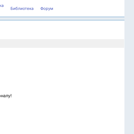
ка
Библиотека
Форум
налу!