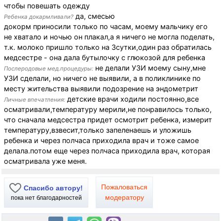
чтобы повешать одежду
да, смесью
Ребенка докармливали?
докорм приносили только по часам, моему мальчику его
не хватало и ночью он плакал,а я ничего не могла поделать,
т.к. молоко пришло только на 3сутки,один раз обратилась
медсестре - она дала бутылочку с глюкозой для ребенка
не делали УЗИ моему сыну,мне
Послеродовые мед.процедуры:
УЗИ сделали, но ничего не выявили, а в поликлинике по
месту жительства выявили подозрение на эндометрит
детские врачи ходили постоянно,все
Личные впечатления:
осматривали,температуру мерили,не понравилось только,
что сначала медсестра придет осмотрит ребенка, измерит
температуру,взвесит,только запеленаешь и уложишь
ребенка и через полчаса приходила врач и тоже самое
делала.потом еще через полчаса приходила врач, которая
осматривала уже меня.
Пожаловаться
Спасибо автору!
модератору
пока нет благодарностей