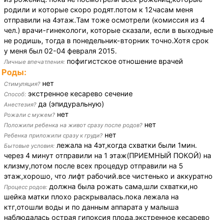
родили и которые скоро родят.потом к 12часам меня
отправили на 4этаж.Там тоже осмотрели (комиссия из 4
чел.) врачи-гинекологи, которые сказали, если в выходные
не родишь, тогда в понедельник-вторник точно.Хотя срок
у меня был 02-04 февраля 2015.
пофигистское отношение врачей
Личные впечатления:
Роды:
нет
Стимуляция?
экстренное кесарево сечение
Способ:
да (эпидуральную)
Анестезия?
нет
Рожали с мужем?
нет
Положили ребенка на живот сразу после родов?
нет
Ребенка приложили сразу к груди?
лежала на 4эт,когда схватки были 1мин.
Бытовые условия:
через 4 минут отправили на 1 этаж(ПРИЕМНЫЙ ПОКОЙ) на
клизму,потом после всех процедур отправили на 5
этаж,хорошо, что лифт рабочий.все чистенько и аккуратно
должна была рожать сама,шли схватки,но
Процесс родов:
шейка матки плохо раскрывалась.пока лежала на
ктг,отошли воды и по данным аппарата у малыша
наблюдалась острая гипоксия плода,экстренное кесарево