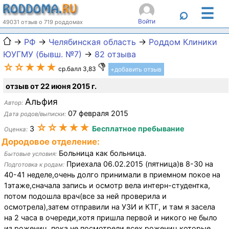
☰
⌕
Войти
49031 отзыв о 719 роддомах
→
РФ
→
Челябинская область
→
Роддом Клиники
ЮУГМУ (бывш. №7)
→
82 отзыва
☆☆★★★
ср.балл 3,83
+добавить отзыв
отзыв от 22 июня 2015 г.
Альфия
Автор:
07 февраля 2015
Дата родов/выписки:
☆☆★★★
3
Бесплатное пребывание
Оценка:
Дородовое отделение:
Больница как больница.
Бытовые условия:
Приехала 06.02.2015 (пятница)в 8-30 на
Подготовка к родам:
40-41 неделе,очень долго принимали в приемном покое на
1этаже,сначала запись и осмотр вела интерн-студентка,
потом подошла врач(все за ней проверила и
осмотрела),затем отправили на УЗИ и КТГ, и там я засела
на 2 часа в очереди,хотя пришла первой и никого не было
из рожениц. пока не посмотрели всех рожениц,которые