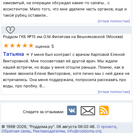
хамовитый, на операции обсуждал какие-то салаты.. с
ассистентом. Мало того, что мне удалили часть органов, еще и
такой рубец оставили..
[отзыв полностью]
9
Роддом ГКБ №15 им.О.М.Филатова на Вешняковской (Москва)
★★★★★
5
оценка:
Татьяна
→
У меня был контракт с врачом Карповой Еленой
Викторовной. Мне посоветовал её другой врач. Мы ждали
нашей встречи, но воды у меня отошли раньше. Помню, как в
панике звонила Елене Викторовне, хотя лично мы с ней даже не
встречались. Она меня поддержала, попросила рассказать про
воды, про пробку. В...
[отзыв полностью]
Следите за отзывами:
© 1998-2026, "Роддома.ру". 06 августа 06:02:48.
О проекте
,
Обратная связь
,
Рекламодателям
,
info@roddoma.org