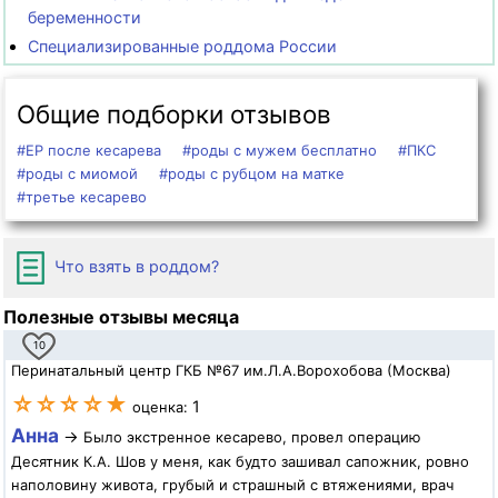
беременности
Специализированные роддома России
Общие подборки отзывов
#ЕР после кесарева
#роды с мужем бесплатно
#ПКС
#роды с миомой
#роды с рубцом на матке
#третье кесарево
Что взять в роддом?
Полезные отзывы месяца
10
Перинатальный центр ГКБ №67 им.Л.А.Ворохобова (Москва)
☆☆☆☆★
1
оценка:
Анна
→
Было экстренное кесарево, провел операцию
Десятник К.А. Шов у меня, как будто зашивал сапожник, ровно
наполовину живота, грубый и страшный с втяжениями, врач