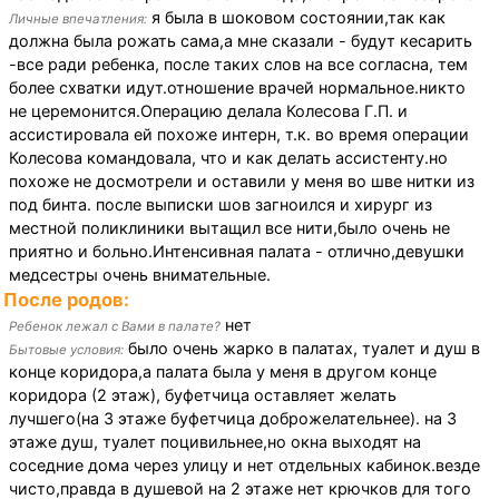
я была в шоковом состоянии,так как
Личные впечатления:
должна была рожать сама,а мне сказали - будут кесарить
-все ради ребенка, после таких слов на все согласна, тем
более схватки идут.отношение врачей нормальное.никто
не церемонится.Операцию делала Колесова Г.П. и
ассистировала ей похоже интерн, т.к. во время операции
Колесова командовала, что и как делать ассистенту.но
похоже не досмотрели и оставили у меня во шве нитки из
под бинта. после выписки шов загноился и хирург из
местной поликлиники вытащил все нити,было очень не
приятно и больно.Интенсивная палата - отлично,девушки
медсестры очень внимательные.
После родов:
нет
Ребенок лежал с Вами в палате?
было очень жарко в палатах, туалет и душ в
Бытовые условия:
конце коридора,а палата была у меня в другом конце
коридора (2 этаж), буфетчица оставляет желать
лучшего(на 3 этаже буфетчица доброжелательнее). на 3
этаже душ, туалет поцивильнее,но окна выходят на
соседние дома через улицу и нет отдельных кабинок.везде
чисто,правда в душевой на 2 этаже нет крючков для того