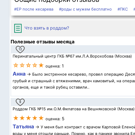
#ЕР после кесарева
#роды с мужем бесплатно
#ПКС
Что взять в роддом?
Полезные отзывы месяца
12
Перинатальный центр ГКБ №67 им.Л.А.Ворохобова (Москва)
☆☆☆☆★
1
оценка:
Анна
→
Было экстренное кесарево, провел операцию Десят
грубый и страшный с втяжениями, врач хамовитый, на операц
органов, еще и такой рубец оставили..
9
Роддом ГКБ №15 им.О.М.Филатова на Вешняковской (Москва)
★★★★★
5
оценка:
Татьяна
→
У меня был контракт с врачом Карповой Елено
воды у меня отошли раньше. Помню, как в панике звонила Ел