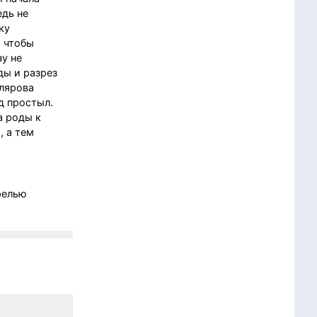
дь не
ку
, чтобы
зу не
ды и разрез
тлярова
д простыл.
а роды к
, а тем
релью