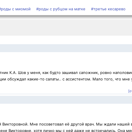
#роды с миомой
#роды с рубцом на матке
#третье кесарево
ник К.А. Шов у меня, как будто зашивал сапожник, ровно наполови
ии обсуждал какие-то салаты.. с ассистентом. Мало того, что мне 
[о
й Викторовной. Мне посоветовал её другой врач. Мы ждали нашей 
ене Викторовне, хотя лично мы с ней даже не встречались. Она ме