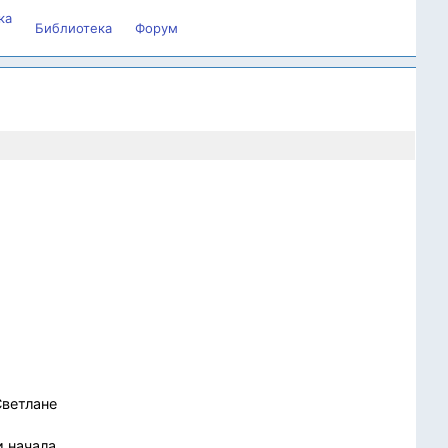
ка
Библиотека
Форум
Светлане
и начала