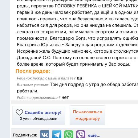
роды, перепутав ГОЛОВКУ РЕБЁНКА с ШЕЙКОЙ МАТКИ!!!
первый же день человек работает, да ещё и в одном и
пришлось править, что она безуспешно и пыталась сде
набраться сил для родов, но она никуда не спешила. С
лежала на сохранении, занималась спортом и отлично 
промежности. Благодарю Бога, что исправлять ошибк
Екатерина Юрьевна - Заведующая родовым отделением
Искренне жаль будущих мамочек, которые столкнутся
Дроздовой С.О. Поэтому на основе своего горького о
более врача, который будет принимать у Вас роды.
После родов:
да
Ребенок лежал с Вами в палате?
Три дня подряд с утра до обеда работа
Бытовые условия:
работали.
нет
Ребенка докармливали?
Пожаловаться
Спасибо автору!
модератору
3
уже поблагодарили
Поделиться:
ещё...