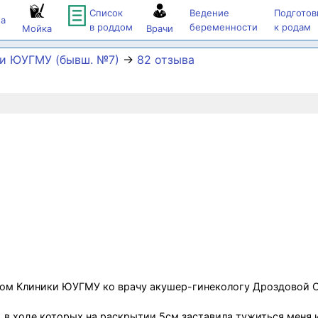
Список
Ведение
Подготов
а
в роддом
беременности
к родам
Мойка
Врачи
и ЮУГМУ (бывш. №7)
→
82 отзыва
ром Клиники ЮУГМУ ко врачу акушер-гинекологу Дроздовой 
, в ходе которых на раскрытии 5см заставила тужиться меня 