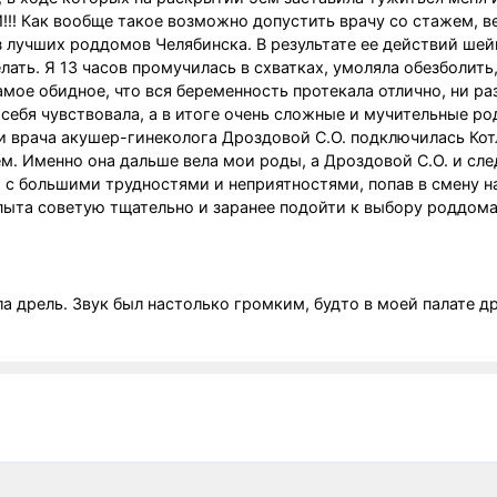
 Как вообще такое возможно допустить врачу со стажем, ве
з лучших роддомов Челябинска. В результате ее действий шей
лать. Я 13 часов промучилась в схватках, умоляла обезболить
амое обидное, что вся беременность протекала отлично, ни ра
себя чувствовала, а в итоге очень сложные и мучительные ро
и врача акушер-гинеколога Дроздовой С.О. подключилась Ко
. Именно она дальше вела мои роды, а Дроздовой С.О. и сле
 с большими трудностями и неприятностями, попав в смену н
пыта советую тщательно и заранее подойти к выбору роддома
ла дрель. Звук был настолько громким, будто в моей палате д