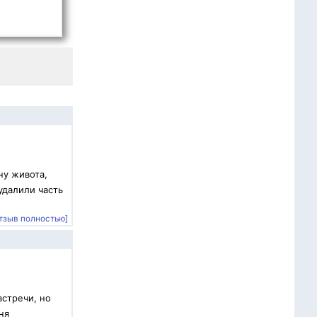
ну живота,
удалили часть
тзыв полностью]
встречи, но
ня