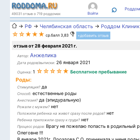
⌕
Роддом
Войти
49031 отзыв о 719 роддомах
→
РФ
→
Челябинская область
→
Роддом Клиник
☆☆★★★
ср.балл 3,83
+добавить отзыв
отзыв от 28 февраля 2021 г.
Анжелика
Автор:
26 января 2021
Дата родов/выписки:
☆☆☆☆★
1
Бесплатное пребывание
Оценка:
Роды:
да
Стимуляция?
естественные роды
Способ:
да (эпидуральную)
Анестезия?
нет
Рожали с мужем?
нет
Положили ребенка на живот сразу после родов?
нет
Ребенка приложили сразу к груди?
Врагу не пожелаю попасть в родильный 
Процесс родов:
Олеговне !!!
В январе 2021г. Дроздова С.О. принимала у меня роды