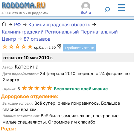
☰
⌕
Войти
49031 отзыв о 719 роддомах
→
РФ
→
Калининградская область
→
Калининградский Региональный Перинатальный
Центр
→
87 отзывов
☆☆☆☆★
ср.балл 2,50
+добавить отзыв
отзыв от 10 мая 2010 г.
Катерина
Автор:
24 февраля 2010, период: с 24 февраля по
Дата родов/выписки:
2 марта
★★★★★
5
Бесплатное пребывание
Оценка:
Дородовое отделение:
Всё супер, очень понравилось. Большое
Бытовые условия:
спасибо врачам.
Всё было замечательно, прекрасные
Личные впечатления:
милые специалисты. Огромное им спасибо.
Роды: