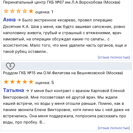
Перинатальный центр ГКБ №67 им.Л.А.Ворохобова (Москва)
☆☆☆☆★
1
оценка:
Анна
→
Было экстренное кесарево, провел операцию
Десятник К.А. Шов у меня, как будто зашивал сапожник, ровно
наполовину живота, грубый и страшный с втяжениями, врач
хамовитый, на операции обсуждал какие-то салаты.. с
ассистентом. Мало того, что мне удалили часть органов, еще и
такой рубец оставили..
[отзыв полностью]
9
Роддом ГКБ №15 им.О.М.Филатова на Вешняковской (Москва)
★★★★★
5
оценка:
Татьяна
→
У меня был контракт с врачом Карповой Еленой
Викторовной. Мне посоветовал её другой врач. Мы ждали
нашей встречи, но воды у меня отошли раньше. Помню, как в
панике звонила Елене Викторовне, хотя лично мы с ней даже не
встречались. Она меня поддержала, попросила рассказать про
воды, про пробку. В...
[отзыв полностью]