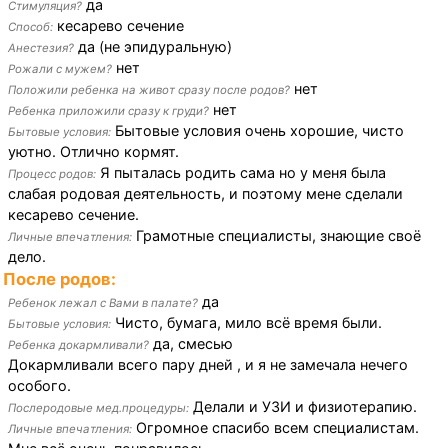
да
Стимуляция?
кесарево сечение
Способ:
да (не эпидуральную)
Анестезия?
нет
Рожали с мужем?
нет
Положили ребенка на живот сразу после родов?
нет
Ребенка приложили сразу к груди?
Бытовые условия очень хорошие, чисто
Бытовые условия:
уютно. Отлично кормят.
Я пыталась родить сама но у меня была
Процесс родов:
слабая родовая деятельность, и поэтому мене сделали
кесарево сечение.
Грамотные специалисты, знающие своё
Личные впечатления:
дело.
После родов:
да
Ребенок лежал с Вами в палате?
Чисто, бумага, мило всё время были.
Бытовые условия:
да, смесью
Ребенка докармливали?
Докармливали всего пару дней , и я не замечала нечего
особого.
Делали и УЗИ и физиотерапию.
Послеродовые мед.процедуры:
Огромное спасибо всем специалистам.
Личные впечатления: