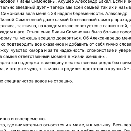
басовой Лианы Симоновны. Акушер Александр Бакал. Если и е
ительно звездный дуэт - теперь мы всей семьей так их и назы
а Симоновна вела меня с 38 недели беременности. Александр
 Лианой Симоновной даже самый болезненный осмотр проход
ежлива, тактична, на каждом этапе советуется с пациенткой, 
каждом шаге. Отношение Лианы Симоновны было больше похож
торому ты можешь всецело довериться. Об Александре до мен
ко подтвердить все сказанное и добавить от себя лично слов
жку, чувство юмора и за те надежность, спокойствие и увере
ы в самый ответственный момент в жизни женщины.
араются поддержать женщину в естественных родах без при
а, и это уже чудо, т. к. малыш родился достаточно крупный - 
х специалистов вовсе не страшно.
ивно и своевременно.
, где внимательно относятся и к маме, и к малышу. Весь пер
чей - замечательные люди, знающие и любящие свое дело. От