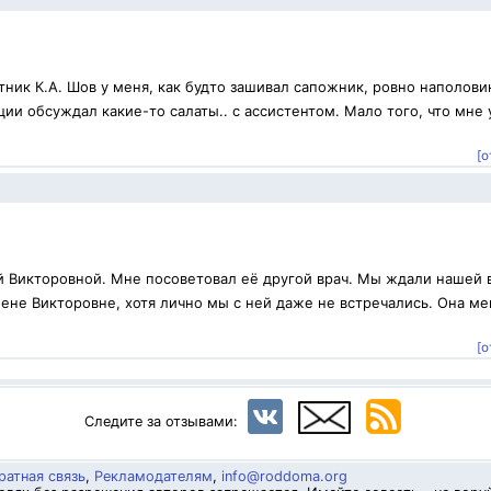
ник К.А. Шов у меня, как будто зашивал сапожник, ровно наполови
ии обсуждал какие-то салаты.. с ассистентом. Мало того, что мне 
[о
й Викторовной. Мне посоветовал её другой врач. Мы ждали нашей 
ене Викторовне, хотя лично мы с ней даже не встречались. Она ме
.
[о
Следите за отзывами:
ратная связь
,
Рекламодателям
,
info@roddoma.org