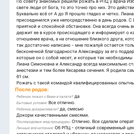
По совету знакомых решили рожать в РПЦ у врача Из
свете люди от Бога, то это точно про них. Это действ
Буквально всё от А до Я прошло гладко и четко. Лиан
присоединился уже непосредственно в день родов. С
приятной и спокойной обстановке. Она всегда очень в
держит ее в курсе происходящего и информирует о 
отношение врача, а на отношение близкого друга, ко
так достаточно написано - мне пожалуй остается толь
бесконечной благодарности Александру за его поддер
которые он с собой несет, и которые так необходим
Лиана Симоновна и Александр всегда максимально ст
анестезии и тем более Кесарева сечения. Я родила сам
61 см.
Рожать с такой командой квалифицированных опытны
После родов:
да
Ребенок лежал с Вами в палате?
Все отлично.
Бытовые условия:
да, смесью
Ребенка докармливали?
Докорм качественными смесями.
Отлично. Все сделали операт
Послеродовые мед.процедуры:
Об РПЦ - отличный современный центр
Личные впечатления:
сотрудников столовой и уборщиц до медсестер и вра