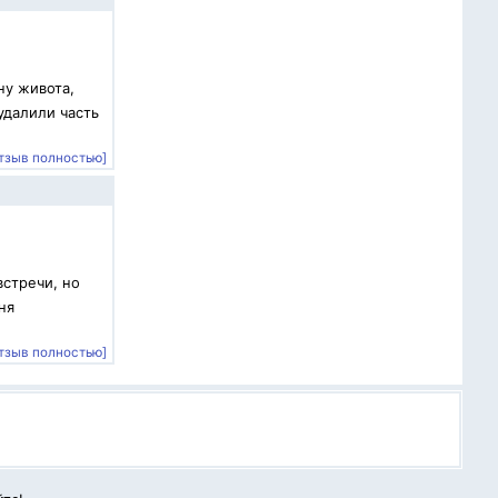
ну живота,
удалили часть
тзыв полностью]
встречи, но
ня
тзыв полностью]