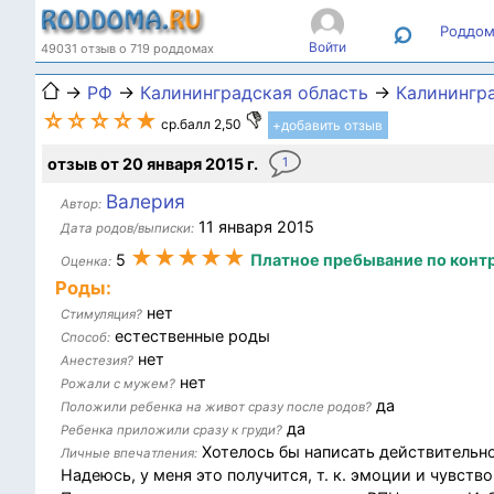
⌕
Роддом
Войти
49031 отзыв о 719 роддомах
→
РФ
→
Калининградская область
→
Калинингр
☆☆☆☆★
ср.балл 2,50
+добавить отзыв
отзыв от 20 января 2015 г.
1
Валерия
Автор:
11 января 2015
Дата родов/выписки:
★★★★★
5
Платное пребывание по конт
Оценка:
Роды:
нет
Стимуляция?
естественные роды
Способ:
нет
Анестезия?
нет
Рожали с мужем?
да
Положили ребенка на живот сразу после родов?
да
Ребенка приложили сразу к груди?
Хотелось бы написать действительно
Личные впечатления:
Надеюсь, у меня это получится, т. к. эмоции и чувст