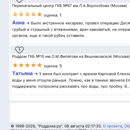
Перинатальный центр ГКБ №67 им.Л.А.Ворохобова (Москва)
☆☆☆☆★
1
оценка:
Анна
→
Было экстренное кесарево, провел операцию Десят
грубый и страшный с втяжениями, врач хамовитый, на операц
органов, еще и такой рубец оставили..
9
Роддом ГКБ №15 им.О.М.Филатова на Вешняковской (Москва)
★★★★★
5
оценка:
Татьяна
→
У меня был контракт с врачом Карповой Елено
воды у меня отошли раньше. Помню, как в панике звонила Ел
поддержала, попросила рассказать про воды, про пробку. В..
© 1998-2026, "Роддома.ру". 08 августа 02:17:33.
О проекте
,
Об