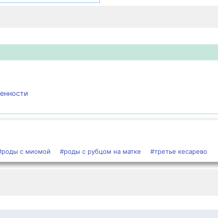
менности
#роды с миомой
#роды с рубцом на матке
#третье кесарево