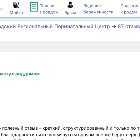
Список
Ведение
Подготов
а
в роддом
беременности
к родам
Мойка
Врачи
адский Региональный Перинатальный Центр
→
87 отзы
ракту с роддомом
 полезный отзыв - краткий, структурированный и только по т
во благодарности ниже упомянутым врачам все же берут верх :