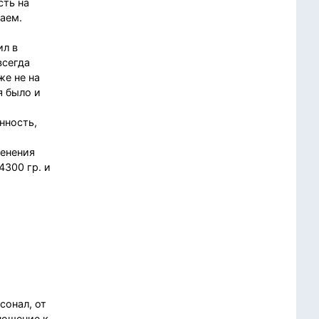
сть на
ваем.
ил в
всегда
е не на
я было и
а
нность,
менения
4300 гр. и
сонал, от
ношение к