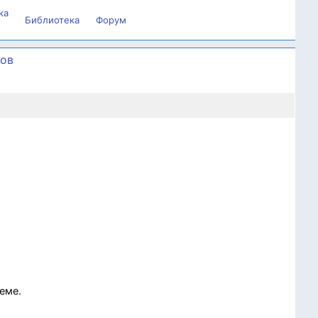
ка
Библиотека
Форум
вов
еме.
)