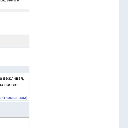
не вежливая,
а про ее
 цитированием]