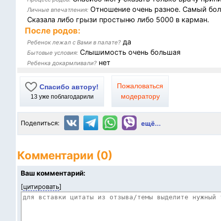
Отношение очень разное. Самый боль
Личные впечатления:
Сказала либо грызи простыню либо 5000 в карман.
После родов:
да
Ребенок лежал с Вами в палате?
Слышимость очень большая
Бытовые условия:
нет
Ребенка докармливали?
Пожаловаться
Спасибо автору!
модератору
13
уже поблагодарили
Поделиться:
ещё...
Комментарии (0)
Ваш комментарий:
[
цитировать
]