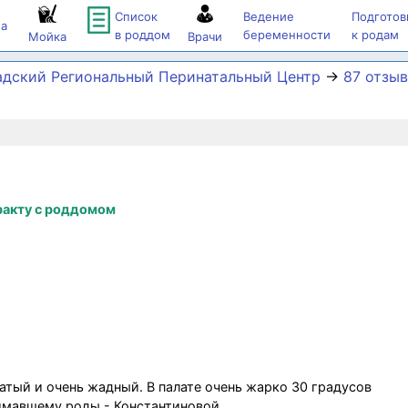
Список
Ведение
Подготов
а
в роддом
беременности
к родам
Мойка
Врачи
адский Региональный Перинатальный Центр
→
87 отзы
ракту с роддомом
атый и очень жадный. В палате очень жарко 30 градусов
нимавшему роды - Константиновой