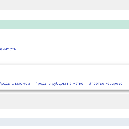
менности
#роды с миомой
#роды с рубцом на матке
#третье кесарево