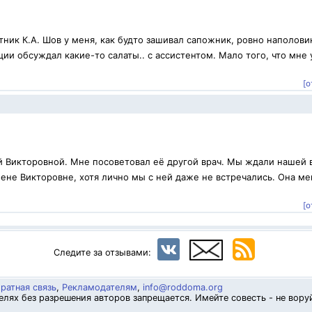
ник К.А. Шов у меня, как будто зашивал сапожник, ровно наполови
ии обсуждал какие-то салаты.. с ассистентом. Мало того, что мне 
[о
й Викторовной. Мне посоветовал её другой врач. Мы ждали нашей 
ене Викторовне, хотя лично мы с ней даже не встречались. Она ме
.
[о
Следите за отзывами:
ратная связь
,
Рекламодателям
,
info@roddoma.org
лях без разрешения авторов запрещается. Имейте совесть - не вору