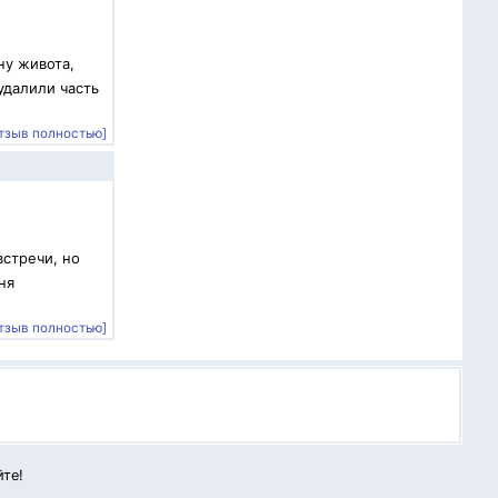
ну живота,
удалили часть
тзыв полностью]
встречи, но
ня
тзыв полностью]
йте!