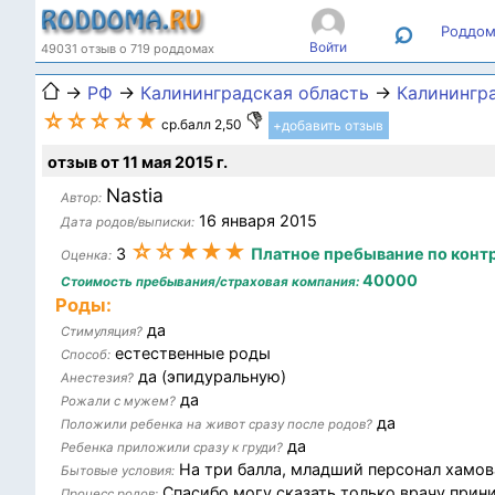
⌕
Роддом
Войти
49031 отзыв о 719 роддомах
→
РФ
→
Калининградская область
→
Калинингр
☆☆☆☆★
ср.балл 2,50
+добавить отзыв
отзыв от 11 мая 2015 г.
Nastia
Автор:
16 января 2015
Дата родов/выписки:
☆☆★★★
3
Платное пребывание по конт
Оценка:
40000
Стоимость пребывания/страховая компания:
Роды:
да
Стимуляция?
естественные роды
Способ:
да (эпидуральную)
Анестезия?
да
Рожали с мужем?
да
Положили ребенка на живот сразу после родов?
да
Ребенка приложили сразу к груди?
На три балла, младший персонал хамов
Бытовые условия:
Спасибо могу сказать только врачу при
Процесс родов: