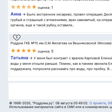
☆☆☆☆★
1
оценка:
Анна
→
Было экстренное кесарево, провел операцию Десят
грубый и страшный с втяжениями, врач хамовитый, на операц
органов, еще и такой рубец оставили..
9
Роддом ГКБ №15 им.О.М.Филатова на Вешняковской (Москва)
★★★★★
5
оценка:
Татьяна
→
У меня был контракт с врачом Карповой Елено
воды у меня отошли раньше. Помню, как в панике звонила Ел
поддержала, попросила рассказать про воды, про пробку. В..
© 1998-2026, "Роддома.ру". 08 августа 05:49:02.
О проекте
,
Об
Использование материалов сайта в СМИ или в коммерческих це