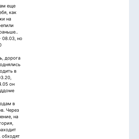
нам еще
бя, как
ки на
репили
раньше..
 08.03, но
0
ь, дорога
Поднялись
одить в
3.20,
4.05 он
оддоме
родам в
в. Через
ение, на
тория,
заходит
. обходят