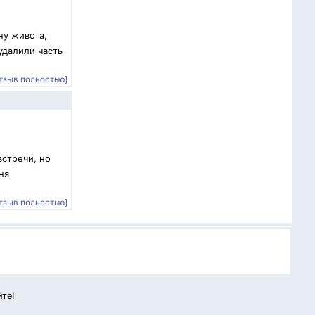
ну живота,
удалили часть
тзыв полностью]
встречи, но
ня
тзыв полностью]
йте!