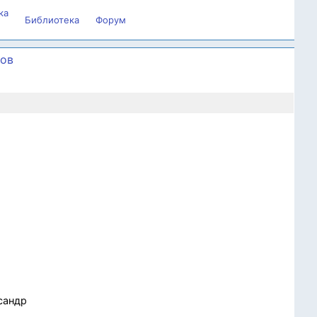
ка
Библиотека
Форум
вов
сандр