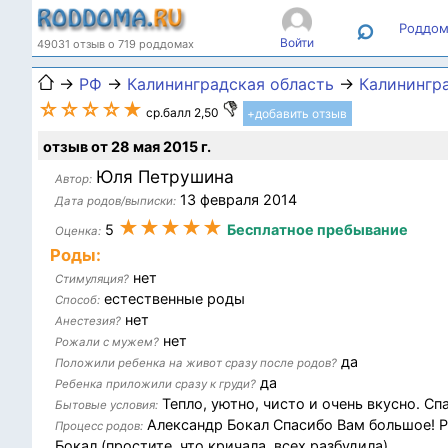
⌕
Роддом
Войти
49031 отзыв о 719 роддомах
→
РФ
→
Калининградская область
→
Калинингр
☆☆☆☆★
ср.балл 2,50
+добавить отзыв
отзыв от 28 мая 2015 г.
Юля Петрушина
Автор:
13 февраля 2014
Дата родов/выписки:
★★★★★
5
Бесплатное пребывание
Оценка:
Роды:
нет
Стимуляция?
естественные роды
Способ:
нет
Анестезия?
нет
Рожали с мужем?
да
Положили ребенка на живот сразу после родов?
да
Ребенка приложили сразу к груди?
Тепло, уютно, чисто и очень вкусно. Сп
Бытовые условия:
Александр Бокал Спасибо Вам большое! Р
Процесс родов:
Бокал (простите, что кричала, всех разбудила).