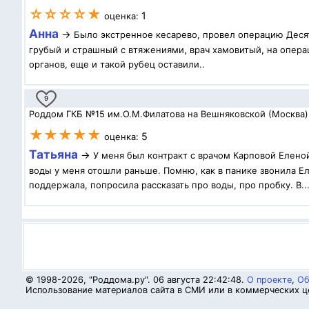
☆☆☆☆★
1
оценка:
Анна
→
Было экстренное кесарево, провел операцию Десят
грубый и страшный с втяжениями, врач хамовитый, на операц
органов, еще и такой рубец оставили..
9
Роддом ГКБ №15 им.О.М.Филатова на Вешняковской (Москва)
★★★★★
5
оценка:
Татьяна
→
У меня был контракт с врачом Карповой Елено
воды у меня отошли раньше. Помню, как в панике звонила Ел
поддержала, попросила рассказать про воды, про пробку. В..
© 1998-2026, "Роддома.ру". 06 августа 22:42:48.
О проекте
,
Об
Использование материалов сайта в СМИ или в коммерческих це