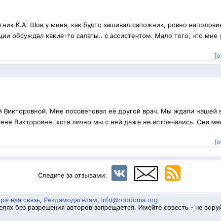
ник К.А. Шов у меня, как будто зашивал сапожник, ровно наполови
ии обсуждал какие-то салаты.. с ассистентом. Мало того, что мне 
[о
й Викторовной. Мне посоветовал её другой врач. Мы ждали нашей 
ене Викторовне, хотя лично мы с ней даже не встречались. Она ме
.
[о
Следите за отзывами:
ратная связь
,
Рекламодателям
,
info@roddoma.org
лях без разрешения авторов запрещается. Имейте совесть - не вору