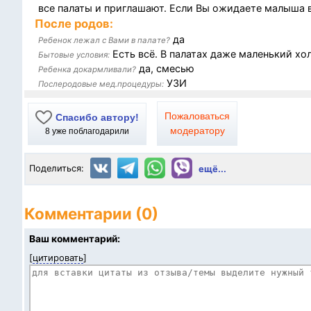
все палаты и приглашают. Если Вы ожидаете малыша 
После родов:
да
Ребенок лежал с Вами в палате?
Есть всё. В палатах даже маленький хо
Бытовые условия:
да, смесью
Ребенка докармливали?
УЗИ
Послеродовые мед.процедуры:
Пожаловаться
Спасибо автору!
модератору
8
уже поблагодарили
Поделиться:
ещё...
Комментарии (0)
Ваш комментарий:
[
цитировать
]