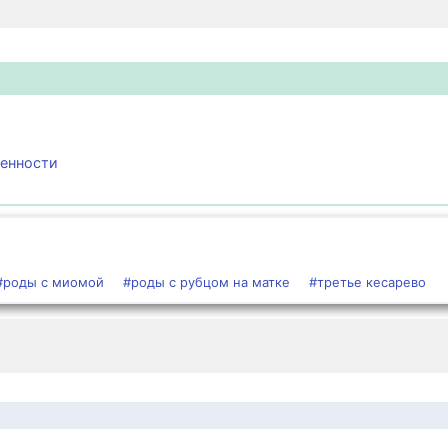
менности
#роды с миомой
#роды с рубцом на матке
#третье кесарево