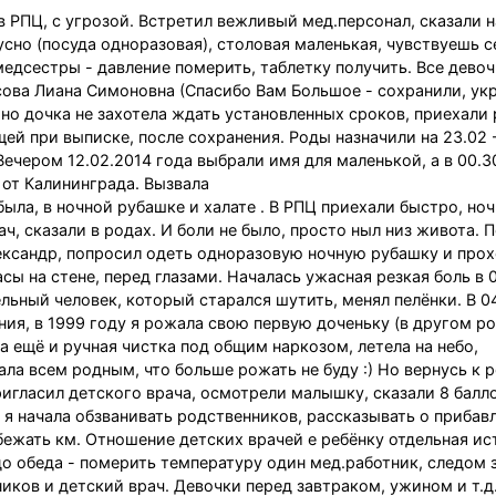
в РПЦ, с угрозой. Встретил вежливый мед.персонал, сказали 
усно (посуда одноразовая), столовая маленькая, чувствуешь се
медсестры - давление померить, таблетку получить. Все девоч
сова Лиана Симоновна (Спасибо Вам Большое - сохранили, ук
 но дочка не захотела ждать установленных сроков, приехали 
ей при выписке, после сохранения. Роды назначили на 23.02 -
ечером 12.02.2014 года выбрали имя для маленькой, а в 00.3
м от Калининграда. Вызвала
была, в ночной рубашке и халате . В РПЦ приехали быстро, ноч
ч, сказали в родах. И боли не было, просто ныл низ живота. 
ександр, попросил одеть одноразовую ночную рубашку и прох
сы на стене, перед глазами. Началась ужасная резкая боль в 0
льный человек, который старался шутить, менял пелёнки. В 0
ения, в 1999 году я рожала свою первую доченьку (в другом р
ла ещё и ручная чистка под общим наркозом, летела на небо,
ала всем родным, что больше рожать не буду :) Но вернусь к 
ригласил детского врача, осмотрели малышку, сказали 8 балло
0 я начала обзванивать родственников, рассказывать о прибавл
обежать км. Отношение детских врачей е ребёнку отдельная ис
до обеда - померить температуру один мед.работник, следом 
ков и детский врач. Девочки перед завтраком, ужином и т.д