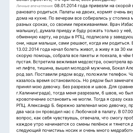
08.01.2014 года привезли на скорой 
Личные впечатления:
рановато родиться. Палаты на двоих, кормят очень вк
дома на кухне. По вечерам все собирались у столика 
разных сроках, со своими переживаниями. Врач Изба
малышку), думала приеду и буду рожать только у неё,
обменную карту, на роды в РПЦ, подписала у заведующ
они, наши малыши, сами решают, когда им родиться. В
13.02.2014 года начал болеть живот, а живу я за 30 к
скорую помощь, собрала все пакеты и поехала, в чём 
пустая. Встретила вежливая медсестра, осмотрела вра
нп лифте, тишина, вышел молодой мужчина, Бокал Ал
род зал. Поставили рядом воду, положили телефон. Ча
казалось время остановилось. Но рядом был замечате
принял мою девочку. Без разрезов и швов. Для сравн
г.Калининграда), тогда меня разрезали, 6 швов, но бы
кровотечение остановить не могли. Тогда я сразу сказ
РПЦ. Александр Б. бережно запеленал мою девочку, п
два часа он проводил нас с Любочкой в палату. В 07.0
вопрос, как себя чувствуешь, отвечала, что смогу пр
каждое утро начинается со смены пелёнок и тянется 
следующий почистиьь носик и очень много медработни