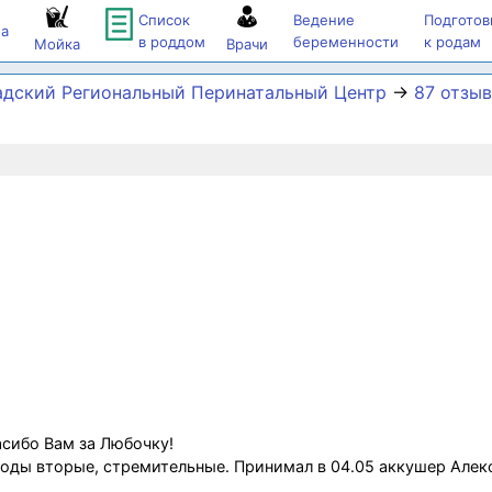
Список
Ведение
Подготов
а
в роддом
беременности
к родам
Мойка
Врачи
адский Региональный Перинатальный Центр
→
87 отзы
асибо Вам за Любочку!
оды вторые, стремительные. Принимал в 04.05 аккушер Алек