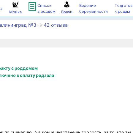
Список
Ведение
Подготов
а
в роддом
беременности
к родам
Мойка
Врачи
Калининград №3
→
42 отзыва
ракту с роддомом
лючено в оплату родзала
к по сценарию. А в конце чувствуешь гордость, за то, что ты