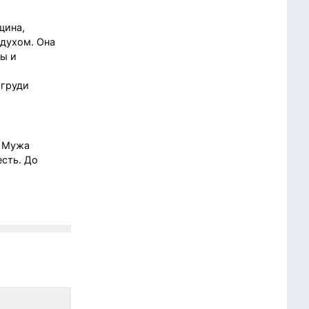
щина,
 духом. Она
ды и
 груди
. Мужа
есть. До