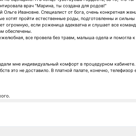
нтировала врач "Марина, ты создана для родов!"
 Ольге Ивановне. Специалист от бога, очень конкретная жен
рые хотят пройти естественные роды, подготовленны и сильны
ает огромную, если роженица адекватна и слушает все коман
ам обеспечены.
желюбная, все провела без травм, малыша одела и помогла к
оздали мне индивидуальный комфорт в процедурном кабинете
ств это не доставило. В платной палате, конечно, телефизор 
хого.