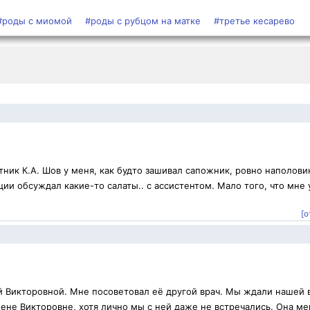
#роды с миомой
#роды с рубцом на матке
#третье кесарево
ник К.А. Шов у меня, как будто зашивал сапожник, ровно наполови
ии обсуждал какие-то салаты.. с ассистентом. Мало того, что мне 
[о
й Викторовной. Мне посоветовал её другой врач. Мы ждали нашей 
ене Викторовне, хотя лично мы с ней даже не встречались. Она ме