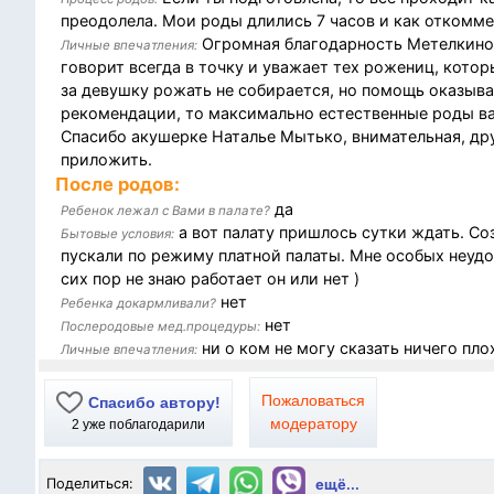
преодолела. Мои роды длились 7 часов и как откомме
Огромная благодарность Метелкиной
Личные впечатления:
говорит всегда в точку и уважает тех рожениц, кото
за девушку рожать не собирается, но помощь оказыв
рекомендации, то максимально естественные роды в
Спасибо акушерке Наталье Мытько, внимательная, дру
приложить.
После родов:
да
Ребенок лежал с Вами в палате?
а вот палату пришлось сутки ждать. С
Бытовые условия:
пускали по режиму платной палаты. Мне особых неудоб
сих пор не знаю работает он или нет )
нет
Ребенка докармливали?
нет
Послеродовые мед.процедуры:
ни о ком не могу сказать ничего пло
Личные впечатления:
Пожаловаться
Спасибо автору!
модератору
2
уже поблагодарили
Поделиться:
ещё...