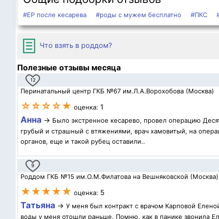
#ЕР после кесарева
#роды с мужем бесплатно
#ПКС
Что взять в роддом?
Полезные отзывы месяца
12
Перинатальный центр ГКБ №67 им.Л.А.Ворохобова (Москва)
☆☆☆☆★
1
оценка:
Анна
→
Было экстренное кесарево, провел операцию Десят
грубый и страшный с втяжениями, врач хамовитый, на операц
органов, еще и такой рубец оставили..
9
Роддом ГКБ №15 им.О.М.Филатова на Вешняковской (Москва)
★★★★★
5
оценка:
Татьяна
→
У меня был контракт с врачом Карповой Елено
воды у меня отошли раньше. Помню, как в панике звонила Ел