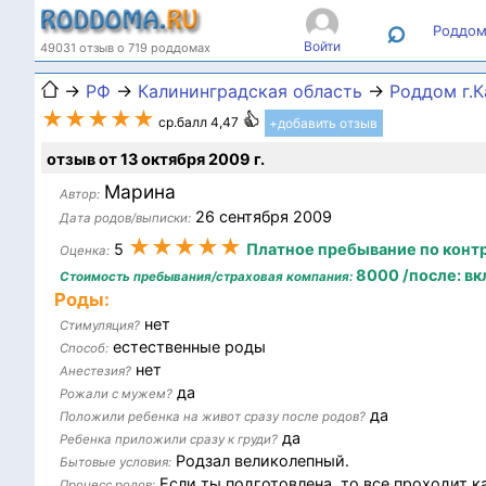
⌕
Роддом
Войти
49031 отзыв о 719 роддомах
→
РФ
→
Калининградская область
→
Роддом г.
★★★★★
ср.балл 4,47
+добавить отзыв
отзыв от 13 октября 2009 г.
Марина
Автор:
26 сентября 2009
Дата родов/выписки:
★★★★★
5
Платное пребывание по конт
Оценка:
8000 /после: вк
Стоимость пребывания/страховая компания:
Роды:
нет
Стимуляция?
естественные роды
Способ:
нет
Анестезия?
да
Рожали с мужем?
да
Положили ребенка на живот сразу после родов?
да
Ребенка приложили сразу к груди?
Родзал великолепный.
Бытовые условия:
Если ты подготовлена, то все проходит ка
Процесс родов: