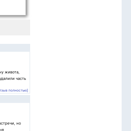
ну живота,
удалили часть
тзыв полностью]
встречи, но
ня