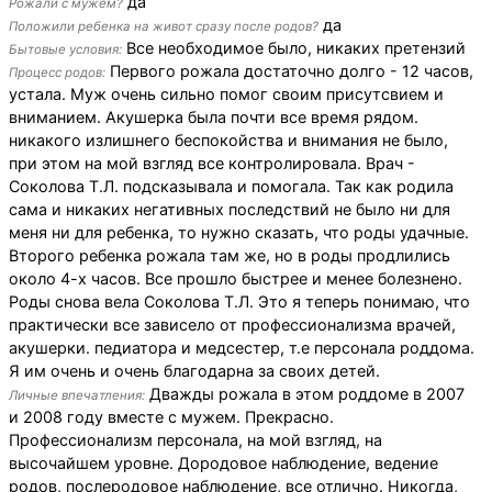
да
Рожали с мужем?
да
Положили ребенка на живот сразу после родов?
Все необходимое было, никаких претензий
Бытовые условия:
Первого рожала достаточно долго - 12 часов,
Процесс родов:
устала. Муж очень сильно помог своим присутсвием и
вниманием. Акушерка была почти все время рядом.
никакого излишнего беспокойства и внимания не было,
при этом на мой взгляд все контролировала. Врач -
Соколова Т.Л. подсказывала и помогала. Так как родила
сама и никаких негативных последствий не было ни для
меня ни для ребенка, то нужно сказать, что роды удачные.
Второго ребенка рожала там же, но в роды продлились
около 4-х часов. Все прошло быстрее и менее болезнено.
Роды снова вела Соколова Т.Л. Это я теперь понимаю, что
практически все зависело от профессионализма врачей,
акушерки. педиатора и медсестер, т.е персонала роддома.
Я им очень и очень благодарна за своих детей.
Дважды рожала в этом роддоме в 2007
Личные впечатления:
и 2008 году вместе с мужем. Прекрасно.
Профессионализм персонала, на мой взгляд, на
высочайшем уровне. Дородовое наблюдение, ведение
родов, послеродовое наблюдение, все отлично. Никогда,