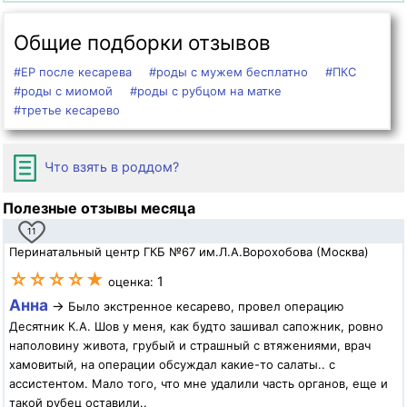
Общие подборки отзывов
#ЕР после кесарева
#роды с мужем бесплатно
#ПКС
#роды с миомой
#роды с рубцом на матке
#третье кесарево
Что взять в роддом?
Полезные отзывы месяца
11
Перинатальный центр ГКБ №67 им.Л.А.Ворохобова (Москва)
☆☆☆☆★
1
оценка:
Анна
→
Было экстренное кесарево, провел операцию
Десятник К.А. Шов у меня, как будто зашивал сапожник, ровно
наполовину живота, грубый и страшный с втяжениями, врач
хамовитый, на операции обсуждал какие-то салаты.. с
ассистентом. Мало того, что мне удалили часть органов, еще и
такой рубец оставили..