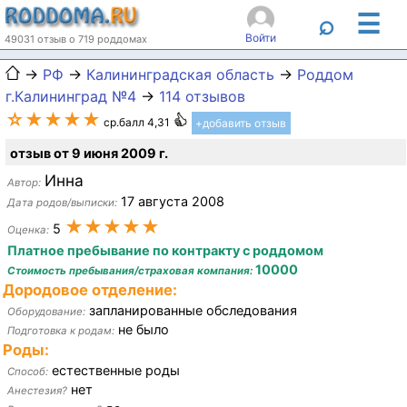
☰
⌕
Войти
49031 отзыв о 719 роддомах
→
РФ
→
Калининградская область
→
Роддом
г.Калининград №4
→
114 отзывов
☆★★★★
ср.балл 4,31
+добавить отзыв
отзыв от 9 июня 2009 г.
Инна
Автор:
17 августа 2008
Дата родов/выписки:
★★★★★
5
Оценка:
Платное пребывание по контракту с роддомом
10000
Стоимость пребывания/страховая компания:
Дородовое отделение:
запланированные обследования
Оборудование:
не было
Подготовка к родам:
Роды:
естественные роды
Способ:
нет
Анестезия?