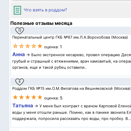
Что взять в роддом?
Полезные отзывы месяца
12
Перинатальный центр ГКБ №67 им.Л.А.Ворохобова (Москва)
☆☆☆☆★
1
оценка:
Анна
→
Было экстренное кесарево, провел операцию Десят
грубый и страшный с втяжениями, врач хамовитый, на операц
органов, еще и такой рубец оставили..
9
Роддом ГКБ №15 им.О.М.Филатова на Вешняковской (Москва)
★★★★★
5
оценка:
Татьяна
→
У меня был контракт с врачом Карповой Елено
воды у меня отошли раньше. Помню, как в панике звонила Ел
поддержала, попросила рассказать про воды, про пробку. В..