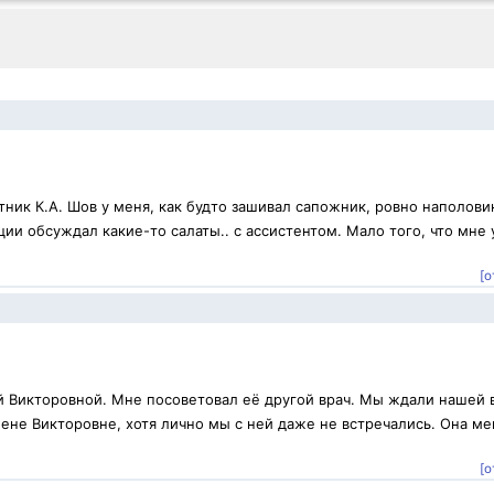
ник К.А. Шов у меня, как будто зашивал сапожник, ровно наполови
ии обсуждал какие-то салаты.. с ассистентом. Мало того, что мне 
[о
й Викторовной. Мне посоветовал её другой врач. Мы ждали нашей 
ене Викторовне, хотя лично мы с ней даже не встречались. Она ме
.
[о