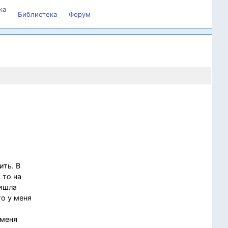
ка
Библиотека
Форум
ить. В
 то на
ришла
то у меня
 меня