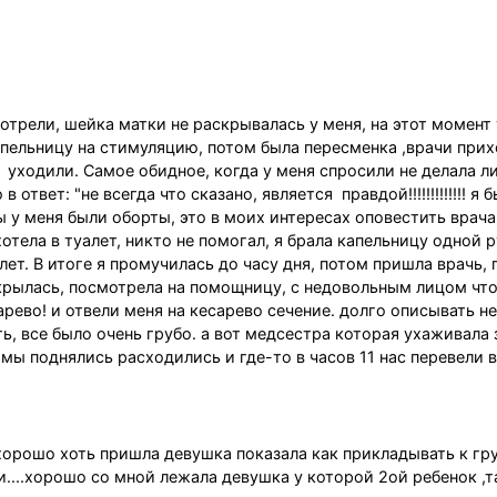
трели, шейка матки не раскрывалась у меня, на этот момент
пельницу на стимуляцию, потом была пересменка ,врачи прих
уходили. Самое обидное, когда у меня спросили не делала л
ответ: "не всегда что сказано, является правдой!!!!!!!!!!!!! я б
 бы у меня были оборты, это в моих интересах оповестить врача
хотела в туалет, никто не помогал, я брала капельницу одной р
ет. В итоге я промучилась до часу дня, потом пришла врачь,
скрылась, посмотрела на помощницу, с недовольным лицом что
арево! и отвели меня на кесарево сечение. долго описывать не
ть, все было очень грубо. а вот медсестра которая ухаживала 
 мы поднялись расходились и где-то в часов 11 нас перевели в
хорошо хоть пришла девушка показала как прикладывать к гр
и....хорошо со мной лежала девушка у которой 2ой ребенок ,т