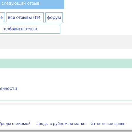
следующий отзыв
е
все отзывы
форум
(114)
добавить отзыв
менности
#роды с миомой
#роды с рубцом на матке
#третье кесарево