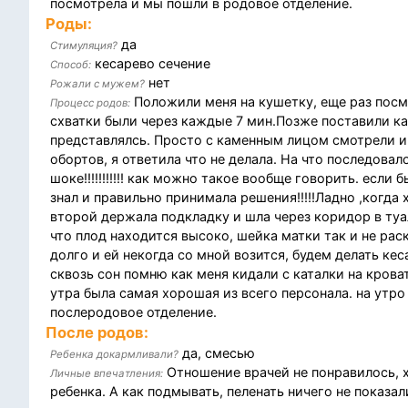
посмотрела и мы пошли в родовое отделение.
Роды:
да
Стимуляция?
кесарево сечение
Способ:
нет
Рожали с мужем?
Положили меня на кушетку, еще раз посмо
Процесс родов:
схватки были через каждые 7 мин.Позже поставили ка
представлялсь. Просто с каменным лицом смотрели и 
обортов, я ответила что не делала. На что последовало в 
шоке!!!!!!!!!!! как можно такое вообще говорить. если
знал и правильно принимала решения!!!!!Ладно ,когда 
второй держала подкладку и шла через коридор в туал
что плод находится высоко, шейка матки так и не ра
долго и ей некогда со мной возится, будем делать кес
сквозь сон помню как меня кидали с каталки на крова
утра была самая хорошая из всего персонала. на утро
послеродовое отделение.
После родов:
да, смесью
Ребенка докармливали?
Отношение врачей не понравилось, 
Личные впечатления:
ребенка. А как подмывать, пеленать ничего не показал