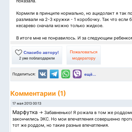
показала.
Кормили в принципе нормально, но ацидолакт я так п
разливали на 2-3 кружки - 1 коробочку. Так что если 
кесарево сначала можно только жидкое.
В итоге мне не понравилось. И за следующим ребенком
Пожаловаться
Спасибо автору!
модератору
2
уже поблагодарили
Поделиться:
ещё...
Комментарии (1)
17 мая 2013 00:13
Марфутка
→ Забавненько! Я рожала в том же роддоме 
закончились ЭКС. Но мои впечатления совершенно проти
тот же роддом, но такие разные впечатления.