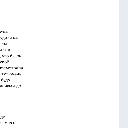
 уже
одили не
и ты
ыла в
, что бы он
укой,
 посмотрела
 тут очень
 буду,
за нами до
уди
ак она и