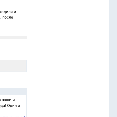
иходили и
. после
а ваши и
да! Один и