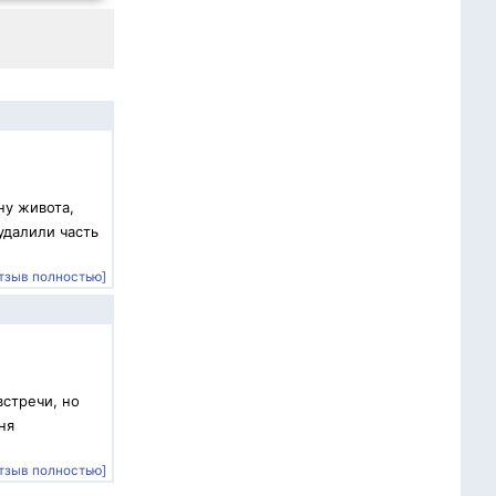
ну живота,
удалили часть
тзыв полностью]
встречи, но
ня
тзыв полностью]