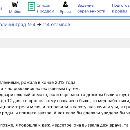
Список
Ведение
Подготов
а
в роддом
беременности
к родам
Мойка
Врачи
Калининград №4
→
114 отзывов
тлениями, рожала в конце 2012 года.
и - но рожались естественным путем.
редварительный осмотр, если еще рано то должны были отпуст
до 12 дня, то прошел кому назначено было, то мед.работники,
 ,посмотрели меня, и отправили в палату. назначили узи, я п
 роды и придете завтра. А вот если бы сделали увидели бы ч
 позже, я подошла к деж.медсетре, она вызвала деж.врача, та