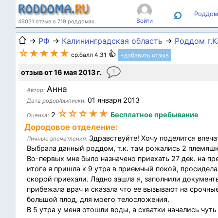
⌕
Роддом
Войти
49031 отзыв о 719 роддомах
→
РФ
→
Калининградская область
→
Роддом г.
☆★★★★
ср.балл 4,31
+добавить отзыв
отзыв от 16 мая 2013 г.
1
Анна
Автор:
01 января 2013
Дата родов/выписки:
☆☆☆★★
2
Бесплатное пребывание
Оценка:
Дородовое отделение:
Здравствуйте! Хочу поделится впеча
Личные впечатления:
Выбрала данный роддом, т.к. там рожались 2 племяшк
Во-первых мне было назначено приехать 27 дек. на п
итоге я пришла к 9 утра в приемный покой, просидела 
скорой приехали. Ладно зашла я, заполнили документы
прибежала врач и сказала что ее вызывают на срочные
большой плод, для моего телосложения.
В 5 утра у меня отошли воды, а схватки начались чуть