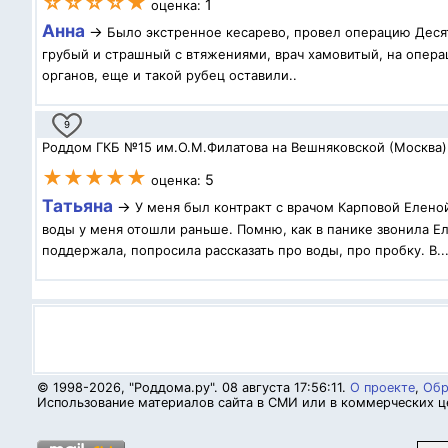
☆☆☆☆★
1
оценка:
Анна
→
Было экстренное кесарево, провел операцию Десят
грубый и страшный с втяжениями, врач хамовитый, на операц
органов, еще и такой рубец оставили..
9
Роддом ГКБ №15 им.О.М.Филатова на Вешняковской (Москва)
★★★★★
5
оценка:
Татьяна
→
У меня был контракт с врачом Карповой Елено
воды у меня отошли раньше. Помню, как в панике звонила Ел
поддержала, попросила рассказать про воды, про пробку. В..
© 1998-2026, "Роддома.ру". 08 августа 17:56:11.
О проекте
,
Обр
Использование материалов сайта в СМИ или в коммерческих це