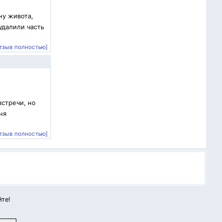
ну живота,
удалили часть
тзыв полностью]
встречи, но
ня
тзыв полностью]
йте!