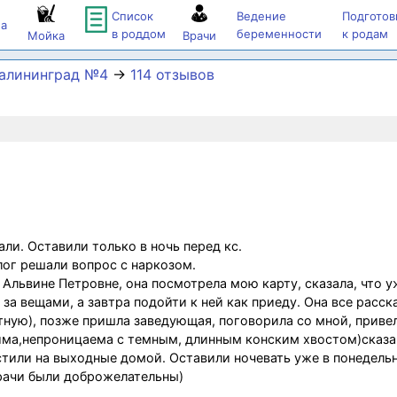
Список
Ведение
Подготов
а
в роддом
беременности
к родам
Мойка
Врачи
Калининград №4
→
114 отзывов
ли. Оставили только в ночь перед кс.
лог решали вопрос с наркозом.
 Альвине Петровне, она посмотрела мою карту, сказала, что у
за вещами, а завтра подойти к ней как приеду. Она все расск
стную), позже пришла заведующая, поговорила со мной, приве
тима,непроницаема с темным, длинным конским хвостом)сказав
устили на выходные домой. Оставили ночевать уже в понедельн
врачи были доброжелательны)