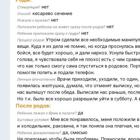
нет
Стимуляция?
кесарево сечение
Способ:
нет
Рожали с мужем?
нет
Положили ребенка на живот сразу после родов?
нет
Ребенка приложили сразу к груди?
Утром сделали все необходимые манипуляц
Процесс родов:
вещи. Куда я их дела не помню, но когда проснулась в
бойся, все будет хорошо, и дали наркоз. Уснула быстр
голова, я чувствовала себя не плохо( есть с чем срав
что как только смогу сама спуститься в родовое. Пор
помогли попить и подали телефон.
Врачи приходили, уходили, то один, 
Личные впечатления:
появилась желтушка, думала, что отменят выписку, н
нас выпишут после обеда. Выписали нас раньше, после
Но т.к. было все хорошо разрешили уйти в субботу. А 
После родов:
да
Ребенок лежал с Вами в палате?
Мне все понравилось, меня положили в 
Бытовые условия:
и холодильник, раковина, я так поняла она платная, н
да, смесью
Ребенка докармливали?
Не припомню чтобы были проблемы. Приносили, вроде 