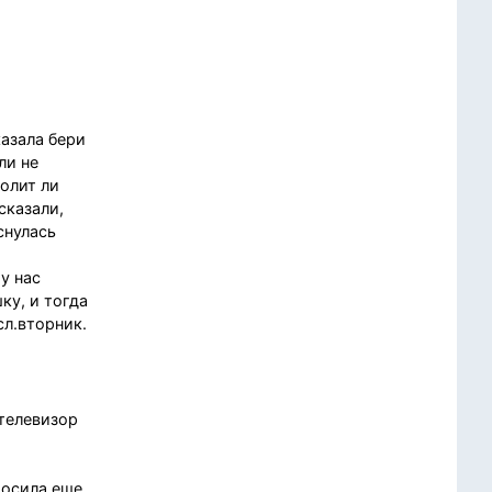
казала бери
ли не
болит ли
сказали,
снулась
у нас
ку, и тогда
сл.вторник.
 телевизор
росила еще