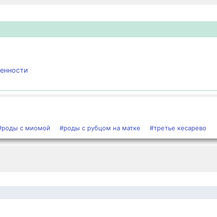
менности
#роды с миомой
#роды с рубцом на матке
#третье кесарево