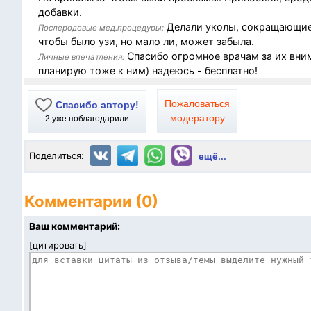
добавки.
Делали уколы, сокращающие,
Послеродовые мед.процедуры:
чтобы было узи, но мало ли, может забыла.
Спасибо огромное врачам за их вним
Личные впечатления:
планирую тоже к ним) надеюсь - бесплатно!
Пожаловаться
Спасибо автору!
модератору
2
уже поблагодарили
Поделиться:
ещё...
Комментарии (0)
Ваш комментарий:
[
цитировать
]