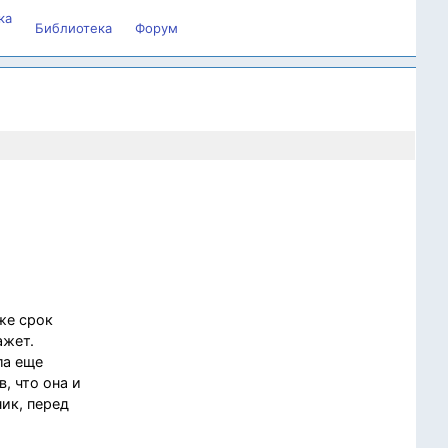
ка
Библиотека
Форум
же срок
ажет.
ла еще
, что она и
ик, перед