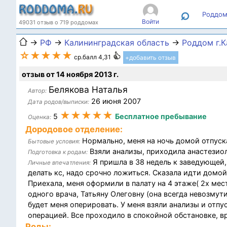
⌕
Роддом
Войти
49031 отзыв о 719 роддомах
→
РФ
→
Калининградская область
→
Роддом г.
☆★★★★
ср.балл 4,31
+добавить отзыв
отзыв от 14 ноября 2013 г.
Белякова Наталья
Автор:
26 июня 2007
Дата родов/выписки:
★★★★★
5
Бесплатное пребывание
Оценка:
Дородовое отделение:
Нормально, меня на ночь домой отпуска
Бытовые условия:
Взяли анализы, приходила анастезио
Подготовка к родам:
Я пришла в 38 недель к заведующей,
Личные впечатления:
делать кс, надо срочно ложиться. Сказала идти домой 
Приехала, меня оформили в палату на 4 этаже( 2х ме
одного врача, Татьяну Олеговну (она всегда невозму
будет меня оперировать. У меня взяли анализы и отп
операцией. Все проходило в спокойной обстановке, 
Роды: