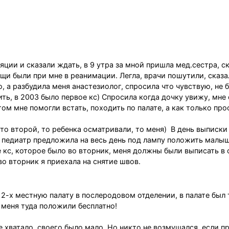
ии и сказали ждать, в 9 утра за мной пришла мед.сестра, с
ещи были при мне в реанимации. Легла, врачи пошутили, сказа
о, а разбудила меня анастезиолог, спросила что чувствую, не 
нить, в 2003 было первое кс) Спросила когда дочку увижу, мне 
том мне помогли встать, походить по палате, а как только про
то второй, то ребенка осматривали, то меня) В день выписки 
о педиатр предложила на весь день под лампу положить малыш
 кс, которое было во вторник, меня должны были выписать в 
во вторник я приехала на снятие швов.
2-х местную палату в послеродовом отделении, в палате был
о меня туда положили бесплатно!
хватало, своего было мало. Но никто не возмущался, если п