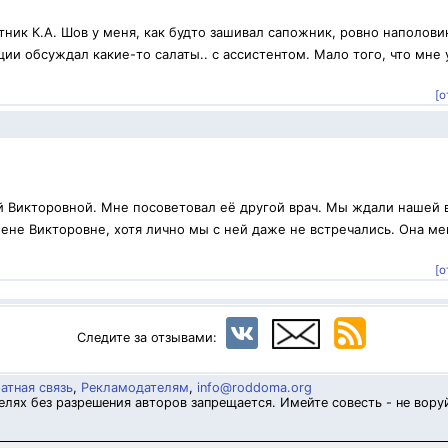
ник К.А. Шов у меня, как будто зашивал сапожник, ровно наполови
ии обсуждал какие-то салаты.. с ассистентом. Мало того, что мне 
[о
й Викторовной. Мне посоветовал её другой врач. Мы ждали нашей 
ене Викторовне, хотя лично мы с ней даже не встречались. Она ме
.
[о
Следите за отзывами:
атная связь
,
Рекламодателям
,
info@roddoma.org
лях без разрешения авторов запрещается. Имейте совесть - не вору