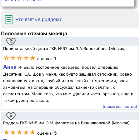
Что взять в роддом?
Полезные отзывы месяца
12
Перинатальный центр ГКБ №67 им.Л.А.Ворохобова (Москва)
☆☆☆☆★
1
оценка:
Анна
→
Было экстренное кесарево, провел операцию
Десятник К.А. Шов у меня, как будто зашивал сапожник, ровно
наполовину живота, грубый и страшный с втяжениями, врач
хамовитый, на операции обсуждал какие-то салаты.. с
ассистентом. Мало того, что мне удалили часть органов, еще и
такой рубец оставили..
[отзыв полностью]
9
Роддом ГКБ №15 им.О.М.Филатова на Вешняковской (Москва)
★★★★★
5
оценка: