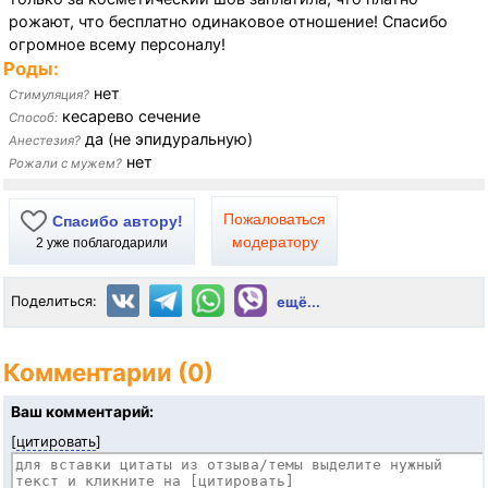
рожают, что бесплатно одинаковое отношение! Спасибо
огромное всему персоналу!
Роды:
нет
Стимуляция?
кесарево сечение
Способ:
да (не эпидуральную)
Анестезия?
нет
Рожали с мужем?
Пожаловаться
Спасибо автору!
модератору
2
уже поблагодарили
Поделиться:
ещё...
Комментарии (0)
Ваш комментарий:
[
цитировать
]