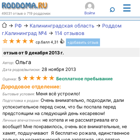
☰
⌕
Войти
49031 отзыв о 719 роддомах
→
РФ
→
Калининградская область
→
Роддом
г.Калининград №4
→
114 отзывов
☆★★★★
ср.балл 4,31
+добавить отзыв
отзыв от 9 декабря 2013 г.
Ольга
Автор:
28 ноября 2013
Дата родов/выписки:
★★★★★
5
Бесплатное пребывание
Оценка:
Дородовое отделение:
Меня всё устроило!
Бытовые условия:
Очень внимательно, подходили, дали
Подготовка к родам:
успокоительное перед сном, что бы поспала перед
предстоящим на следующий день кесаревом!
не хотела и не рассматривала его
Личные впечатления:
вообще!! Мне понравилось, очень все внимательные, не
хамят, подшучивают Я бесплатно рожала, единственное
только за косметический шов заплатила, что платно