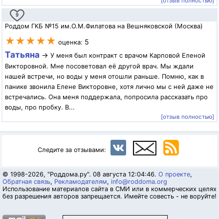
[отзыв полностью]
9
Роддом ГКБ №15 им.О.М.Филатова на Вешняковской (Москва)
★★★★★
5
оценка:
Татьяна
→
У меня был контракт с врачом Карповой Еленой
Викторовной. Мне посоветовал её другой врач. Мы ждали
нашей встречи, но воды у меня отошли раньше. Помню, как в
панике звонила Елене Викторовне, хотя лично мы с ней даже не
встречались. Она меня поддержала, попросила рассказать про
воды, про пробку. В...
[отзыв полностью]
Следите за отзывами:
© 1998-2026, "Роддома.ру". 08 августа 12:04:46.
О проекте
,
Обратная связь
,
Рекламодателям
,
info@roddoma.org
Использование материалов сайта в СМИ или в коммерческих целях
без разрешения авторов запрещается. Имейте совесть - не воруйте!