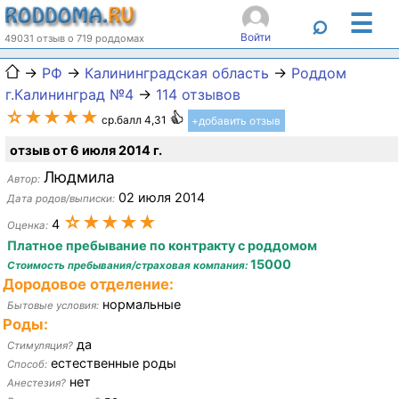
☰
⌕
Войти
49031 отзыв о 719 роддомах
→
РФ
→
Калининградская область
→
Роддом
г.Калининград №4
→
114 отзывов
☆★★★★
ср.балл 4,31
+добавить отзыв
отзыв от 6 июля 2014 г.
Людмила
Автор:
02 июля 2014
Дата родов/выписки:
☆★★★★
4
Оценка:
Платное пребывание по контракту с роддомом
15000
Стоимость пребывания/страховая компания:
Дородовое отделение:
нормальные
Бытовые условия:
Роды:
да
Стимуляция?
естественные роды
Способ:
нет
Анестезия?