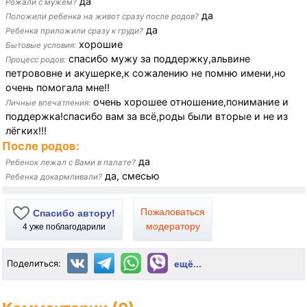
да
Рожали с мужем?
да
Положили ребенка на живот сразу после родов?
да
Ребенка приложили сразу к груди?
хорошие
Бытовые условия:
спасибо мужу за поддержку,альвине
Процесс родов:
петрововне и акушерке,к сожалению не помню имени,но
очень помогала мне!!
очень хорошее отношение,понимание и
Личные впечатления:
поддержка!спасибо вам за всё,роды были вторые и не из
лёгких!!!
После родов:
да
Ребенок лежал с Вами в палате?
да, смесью
Ребенка докармливали?
Пожаловаться
Спасибо автору!
модератору
4
уже поблагодарили
Поделиться:
ещё...