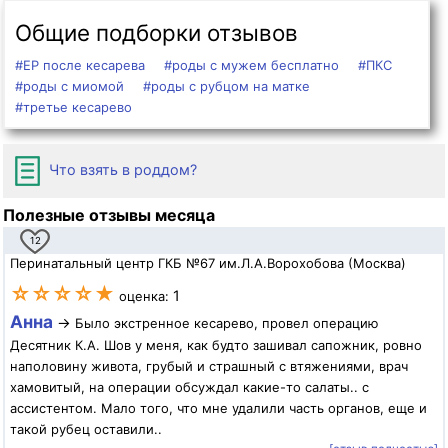
Общие подборки отзывов
#ЕР после кесарева
#роды с мужем бесплатно
#ПКС
#роды с миомой
#роды с рубцом на матке
#третье кесарево
Что взять в роддом?
Полезные отзывы месяца
12
Перинатальный центр ГКБ №67 им.Л.А.Ворохобова (Москва)
☆☆☆☆★
1
оценка:
Анна
→
Было экстренное кесарево, провел операцию
Десятник К.А. Шов у меня, как будто зашивал сапожник, ровно
наполовину живота, грубый и страшный с втяжениями, врач
хамовитый, на операции обсуждал какие-то салаты.. с
ассистентом. Мало того, что мне удалили часть органов, еще и
такой рубец оставили..