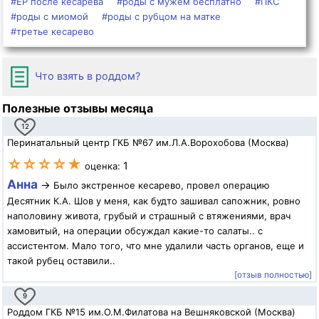
#ЕР после кесарева
#роды с мужем бесплатно
#ПКС
#роды с миомой
#роды с рубцом на матке
#третье кесарево
Что взять в роддом?
Полезные отзывы месяца
12
Перинатальный центр ГКБ №67 им.Л.А.Ворохобова (Москва)
☆☆☆☆★
1
оценка:
Анна
→
Было экстренное кесарево, провел операцию
Десятник К.А. Шов у меня, как будто зашивал сапожник, ровно
наполовину живота, грубый и страшный с втяжениями, врач
хамовитый, на операции обсуждал какие-то салаты.. с
ассистентом. Мало того, что мне удалили часть органов, еще и
такой рубец оставили..
[отзыв полностью]
9
Роддом ГКБ №15 им.О.М.Филатова на Вешняковской (Москва)