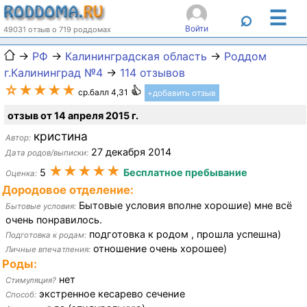
☰
⌕
Войти
49031 отзыв о 719 роддомах
→
РФ
→
Калининградская область
→
Роддом
г.Калининград №4
→
114 отзывов
☆★★★★
ср.балл 4,31
+добавить отзыв
отзыв от 14 апреля 2015 г.
кристина
Автор:
27 декабря 2014
Дата родов/выписки:
★★★★★
5
Бесплатное пребывание
Оценка:
Дородовое отделение:
Бытовые условия вполне хорошие) мне всё
Бытовые условия:
очень понравилось.
подготовка к родом , прошла успешна)
Подготовка к родам:
отношение очень хорошее)
Личные впечатления:
Роды:
нет
Стимуляция?
экстренное кесарево сечение
Способ: