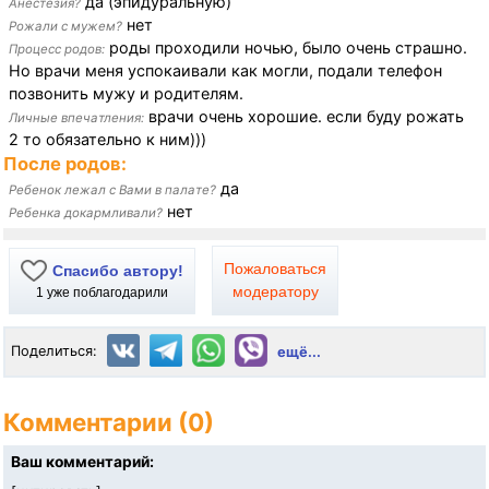
да (эпидуральную)
Анестезия?
нет
Рожали с мужем?
роды проходили ночью, было очень страшно.
Процесс родов:
Но врачи меня успокаивали как могли, подали телефон
позвонить мужу и родителям.
врачи очень хорошие. если буду рожать
Личные впечатления:
2 то обязательно к ним)))
После родов:
да
Ребенок лежал с Вами в палате?
нет
Ребенка докармливали?
Пожаловаться
Спасибо автору!
модератору
1
уже поблагодарили
Поделиться:
ещё...
Комментарии (0)
Ваш комментарий: