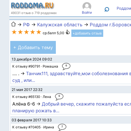
⌕
Роддом
Войти
49031 отзыв о 719 роддомах
→
РФ
→
Калужская область
→
Роддом г.Боровс
★★★★★
ср.балл 5,00
+добавить отзыв
+ Добавить тему
13 декабря 2024 09:02
6
К отзыву #90791 · Ромашка
.... . →
Танчик111, здравствуйте,мои соболезнования 
суд , или...
21 мая 2017 22:32
6
К отзыву #65130 · Лена
Алёна 6-6 →
Добрый вечер, скажите пожалуйста если
планирую рожать в...
03 февраля 2017 10:33
2
К отзыву #70405 · Ирина