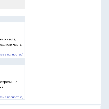
ну живота,
удалили часть
тзыв полностью]
встречи, но
ня
тзыв полностью]