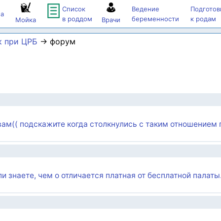
Список
Ведение
Подготов
а
в роддом
беременности
к родам
Мойка
Врачи
к при ЦРБ
→ форум
вам(( подскажите когда столкнулись с таким отношением 
 знаете, чем о отличается платная от бесплатной палаты