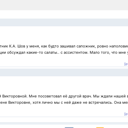
ник К.А. Шов у меня, как будто зашивал сапожник, ровно наполови
ии обсуждал какие-то салаты.. с ассистентом. Мало того, что мне 
[о
й Викторовной. Мне посоветовал её другой врач. Мы ждали нашей 
ене Викторовне, хотя лично мы с ней даже не встречались. Она ме
.
[о