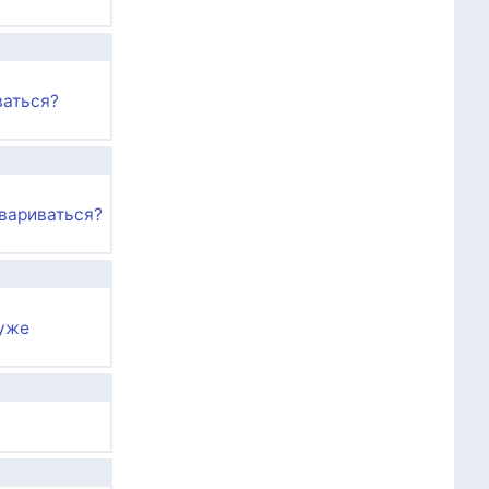
ваться?
овариваться?
 уже