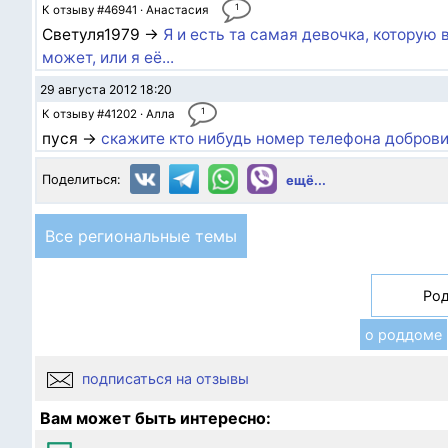
1
К отзыву #46941 · Анастасия
Светуля1979 →
Я и есть та самая девочка, которую 
может, или я её...
29 августа 2012 18:20
1
К отзыву #41202 · Алла
пуся →
скажите кто нибудь номер телефона добров
Поделиться:
ещё...
Все региональные темы
Род
о роддоме
подписаться на отзывы
Вам может быть интересно: