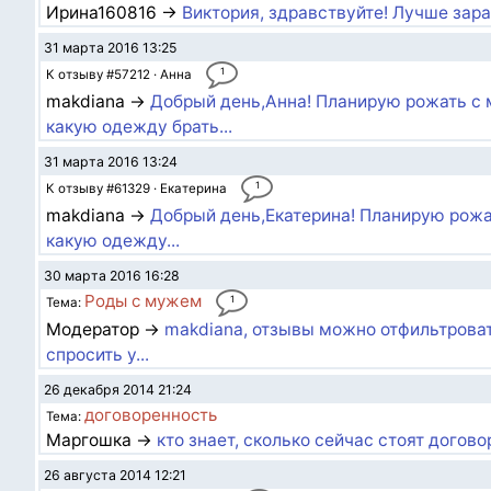
Ирина160816 →
Виктория, здравствуйте! Лучше зар
31 марта 2016 13:25
1
К отзыву #57212 · Анна
makdiana →
Добрый день,Анна! Планирую рожать с 
какую одежду брать...
31 марта 2016 13:24
1
К отзыву #61329 · Екатерина
makdiana →
Добрый день,Екатерина! Планирую рожа
какую одежду...
30 марта 2016 16:28
Роды с мужем
1
Тема:
Модератор →
makdiana, отзывы можно отфильтровать
спросить у...
26 декабря 2014 21:24
договоренность
Тема:
Маргошка →
кто знает, сколько сейчас стоят догов
26 августа 2014 12:21