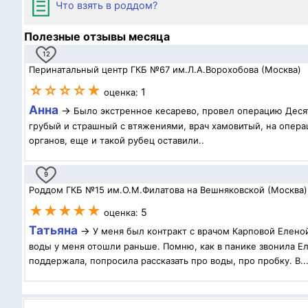
Что взять в роддом?
Полезные отзывы месяца
12
Перинатальный центр ГКБ №67 им.Л.А.Ворохобова (Москва)
☆☆☆☆★
1
оценка:
Анна
→
Было экстренное кесарево, провел операцию Десят
грубый и страшный с втяжениями, врач хамовитый, на операц
органов, еще и такой рубец оставили..
9
Роддом ГКБ №15 им.О.М.Филатова на Вешняковской (Москва)
★★★★★
5
оценка:
Татьяна
→
У меня был контракт с врачом Карповой Елено
воды у меня отошли раньше. Помню, как в панике звонила Ел
поддержала, попросила рассказать про воды, про пробку. В..